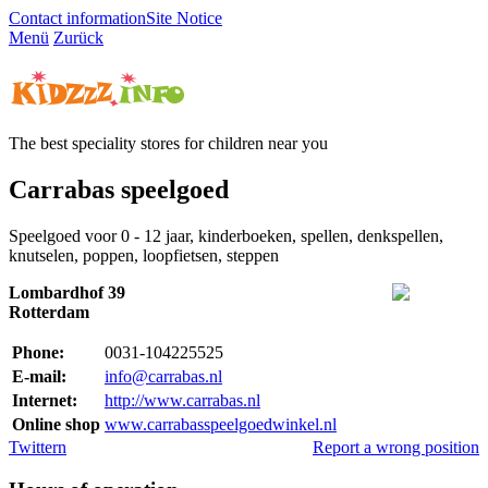
Contact information
Site Notice
Menü
Zurück
The best speciality stores for children near you
Carrabas speelgoed
Speelgoed voor 0 - 12 jaar, kinderboeken, spellen, denkspellen,
knutselen, poppen, loopfietsen, steppen
Lombardhof 39
Rotterdam
Phone:
0031-104225525
E-mail:
info@carrabas.nl
Internet:
http://www.carrabas.nl
Online shop
www.carrabasspeelgoedwinkel.nl
Twittern
Report a wrong position