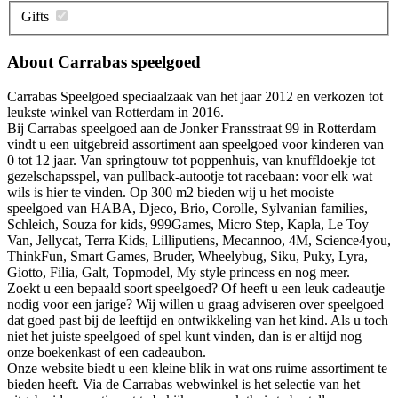
Gifts
About Carrabas speelgoed
Carrabas Speelgoed speciaalzaak van het jaar 2012 en verkozen tot
leukste winkel van Rotterdam in 2016.
Bij Carrabas speelgoed aan de Jonker Fransstraat 99 in Rotterdam
vindt u een uitgebreid assortiment aan speelgoed voor kinderen van
0 tot 12 jaar. Van springtouw tot poppenhuis, van knuffldoekje tot
gezelschapsspel, van pullback-autootje tot racebaan: voor elk wat
wils is hier te vinden. Op 300 m2 bieden wij u het mooiste
speelgoed van HABA, Djeco, Brio, Corolle, Sylvanian families,
Schleich, Souza for kids, 999Games, Micro Step, Kapla, Le Toy
Van, Jellycat, Terra Kids, Lilliputiens, Mecannoo, 4M, Science4you,
ThinkFun, Smart Games, Bruder, Wheelybug, Siku, Puky, Lyra,
Giotto, Filia, Galt, Topmodel, My style princess en nog meer.
Zoekt u een bepaald soort speelgoed? Of heeft u een leuk cadeautje
nodig voor een jarige? Wij willen u graag adviseren over speelgoed
dat goed past bij de leeftijd en ontwikkeling van het kind. Als u toch
niet het juiste speelgoed of spel kunt vinden, dan is er altijd nog
onze boekenkast of een cadeaubon.
Onze website biedt u een kleine blik in wat ons ruime assortiment te
bieden heeft. Via de Carrabas webwinkel is het selectie van het