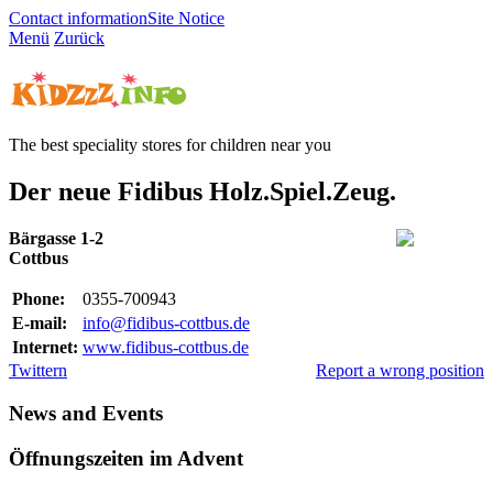
Contact information
Site Notice
Menü
Zurück
The best speciality stores for children near you
Der neue Fidibus Holz.Spiel.Zeug.
Bärgasse 1-2
Cottbus
Phone:
0355-700943
E-mail:
info@fidibus-cottbus.de
Internet:
www.fidibus-cottbus.de
Twittern
Report a wrong position
News and Events
Öffnungszeiten im Advent