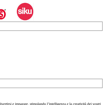
vertirsi e imparare, stimolando l’intelligenza e la creatività dei vostri