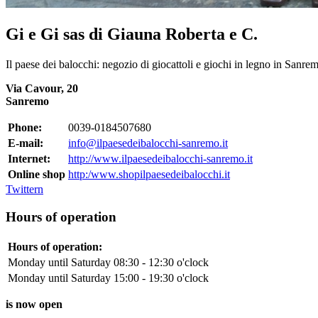
Gi e Gi sas di Giauna Roberta e C.
Il paese dei balocchi: negozio di giocattoli e giochi in legno in Sanre
Via Cavour, 20
Sanremo
Phone:
0039-0184507680
E-mail:
info@ilpaesedeibalocchi-sanremo.it
Internet:
http://www.ilpaesedeibalocchi-sanremo.it
Online shop
http:/www.shopilpaesedeibalocchi.it
Twittern
Hours of operation
Hours of operation:
Monday until Saturday
08:30 - 12:30 o'clock
Monday until Saturday
15:00 - 19:30 o'clock
is now open