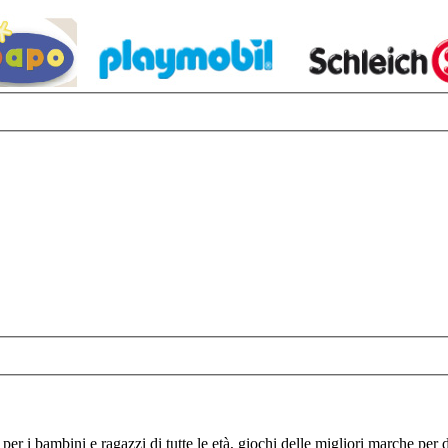
per i bambini e ragazzi di tutte le età, giochi delle migliori marche per di