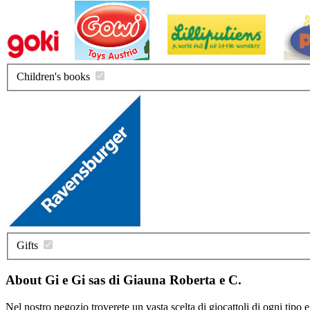
Children's books
Gifts
About Gi e Gi sas di Giauna Roberta e C.
Nel nostro negozio troverete un vasta scelta di giocattoli di ogni tipo e 