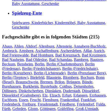
Baby Ausstattung, Geschenke
Spielzeug-Ente
Spielwaren, Kinderbücher, Kindermöbel, Baby Ausstattung,
Geschenke
Fachgeschäfte gibt es in folgenden Städten (215)
Ahaus
,
Ahlen
,
Altdorf
,
Altenburg
,
Altensteig
,
Annaberg-Buchholz
,
Arnbruck
,
Arnsberg
,
Aschaffenburg
,
Aschersleben
,
Aßlar
,
Aurich
,
Bad Freienwalde
,
Bad Homburg
,
Bad Kreuznach
,
Bad Krozingen
,
Bad Nauheim
,
Bad Oldesloe
,
Bad Schandau
,
Bamberg
,
Bautzen
,
Beckum
,
Bensheim
,
Berlin
,
Berlin (Charlottenburg)
,
Berlin
(Friedenau)
,
Berlin (Friedrichshagen)
,
Berlin (Friedrichshain)
,
Berlin (Kreuzberg)
,
Berlin (Lichtenrade)
,
Berlin (Prenzlauer Berg)
,
Berlin (Treptow)
,
Bielefeld
,
Blaustein
,
Blomberg
,
Bochum
,
Bonn
(Beuel)
,
Braunschweig
,
Bremen
,
Brilon
,
Brüggen
,
Bünde
,
Burghausen
,
Burkheim
,
Buxtehude
,
Cottbus
,
Deisenhofen
,
Dillingen
,
Dinkelscherben
,
Dinslaken
,
Duderstadt
,
Düsseldorf
,
Düsseldorf (Grafenberg)
,
Elz
,
Elzach
,
Erfurt
,
Erlangen
,
Erzhausen
,
Eschborn
,
Essen
,
Feucht
,
Flensburg
,
Frankenthal
,
Frankfurt
,
Fredenbeck
,
Freiburg
,
Freudenstadt
,
Friedberg
,
Frielendorf
,
Fulda
,
Fürth
,
Gehrden
,
Glonn
,
Göttingen
,
Gräfelfing
,
Groß-Umstadt
,