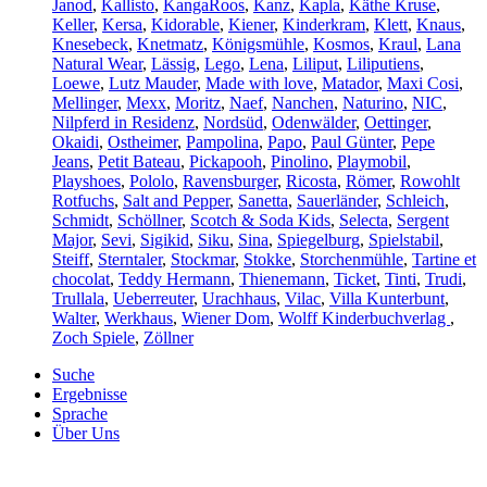
Janod
,
Kallisto
,
KangaRoos
,
Kanz
,
Kapla
,
Käthe Kruse
,
Keller
,
Kersa
,
Kidorable
,
Kiener
,
Kinderkram
,
Klett
,
Knaus
,
Knesebeck
,
Knetmatz
,
Königsmühle
,
Kosmos
,
Kraul
,
Lana
Natural Wear
,
Lässig
,
Lego
,
Lena
,
Liliput
,
Liliputiens
,
Loewe
,
Lutz Mauder
,
Made with love
,
Matador
,
Maxi Cosi
,
Mellinger
,
Mexx
,
Moritz
,
Naef
,
Nanchen
,
Naturino
,
NIC
,
Nilpferd in Residenz
,
Nordsüd
,
Odenwälder
,
Oettinger
,
Okaidi
,
Ostheimer
,
Pampolina
,
Papo
,
Paul Günter
,
Pepe
Jeans
,
Petit Bateau
,
Pickapooh
,
Pinolino
,
Playmobil
,
Playshoes
,
Pololo
,
Ravensburger
,
Ricosta
,
Römer
,
Rowohlt
Rotfuchs
,
Salt and Pepper
,
Sanetta
,
Sauerländer
,
Schleich
,
Schmidt
,
Schöllner
,
Scotch & Soda Kids
,
Selecta
,
Sergent
Major
,
Sevi
,
Sigikid
,
Siku
,
Sina
,
Spiegelburg
,
Spielstabil
,
Steiff
,
Sterntaler
,
Stockmar
,
Stokke
,
Storchenmühle
,
Tartine et
chocolat
,
Teddy Hermann
,
Thienemann
,
Ticket
,
Tinti
,
Trudi
,
Trullala
,
Ueberreuter
,
Urachhaus
,
Vilac
,
Villa Kunterbunt
,
Walter
,
Werkhaus
,
Wiener Dom
,
Wolff Kinderbuchverlag
,
Zoch Spiele
,
Zöllner
Suche
Ergebnisse
Sprache
Über Uns