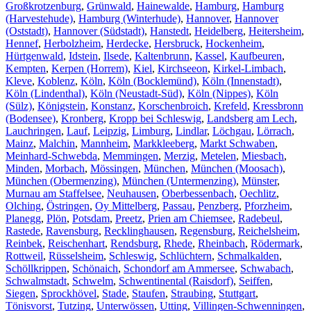
Großkrotzenburg
,
Grünwald
,
Hainewalde
,
Hamburg
,
Hamburg
(Harvestehude)
,
Hamburg (Winterhude)
,
Hannover
,
Hannover
(Oststadt)
,
Hannover (Südstadt)
,
Hanstedt
,
Heidelberg
,
Heitersheim
,
Hennef
,
Herbolzheim
,
Herdecke
,
Hersbruck
,
Hockenheim
,
Hürtgenwald
,
Idstein
,
Ilsede
,
Kaltenbrunn
,
Kassel
,
Kaufbeuren
,
Kempten
,
Kerpen (Horrem)
,
Kiel
,
Kirchseeon
,
Kirkel-Limbach
,
Kleve
,
Koblenz
,
Köln
,
Köln (Bocklemünd)
,
Köln (Innenstadt)
,
Köln (Lindenthal)
,
Köln (Neustadt-Süd)
,
Köln (Nippes)
,
Köln
(Sülz)
,
Königstein
,
Konstanz
,
Korschenbroich
,
Krefeld
,
Kressbronn
(Bodensee)
,
Kronberg
,
Kropp bei Schleswig
,
Landsberg am Lech
,
Lauchringen
,
Lauf
,
Leipzig
,
Limburg
,
Lindlar
,
Löchgau
,
Lörrach
,
Mainz
,
Malchin
,
Mannheim
,
Markkleeberg
,
Markt Schwaben
,
Meinhard-Schwebda
,
Memmingen
,
Merzig
,
Metelen
,
Miesbach
,
Minden
,
Morbach
,
Mössingen
,
München
,
München (Moosach)
,
München (Obermenzing)
,
München (Untermenzing)
,
Münster
,
Murnau am Staffelsee
,
Neuhausen
,
Oberbessenbach
,
Oechlitz
,
Olching
,
Östringen
,
Oy Mittelberg
,
Passau
,
Penzberg
,
Pforzheim
,
Planegg
,
Plön
,
Potsdam
,
Preetz
,
Prien am Chiemsee
,
Radebeul
,
Rastede
,
Ravensburg
,
Recklinghausen
,
Regensburg
,
Reichelsheim
,
Reinbek
,
Reischenhart
,
Rendsburg
,
Rhede
,
Rheinbach
,
Rödermark
,
Rottweil
,
Rüsselsheim
,
Schleswig
,
Schlüchtern
,
Schmalkalden
,
Schöllkrippen
,
Schönaich
,
Schondorf am Ammersee
,
Schwabach
,
Schwalmstadt
,
Schwelm
,
Schwentinental (Raisdorf)
,
Seiffen
,
Siegen
,
Sprockhövel
,
Stade
,
Staufen
,
Straubing
,
Stuttgart
,
Tönisvorst
,
Tutzing
,
Unterwössen
,
Utting
,
Villingen-Schwenningen
,