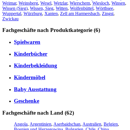
Weimar
,
Weinsberg
,
Wesel
,
Wetzlar
,
Wierschem
,
Wiesloch
,
Winsen
,
Wissen (Sieg)
,
Wissen, Sieg
,
Witten
,
Wolfenbüttel
,
Wörthsee
,
Wuppertal
,
Würzburg
,
Xanten
,
Zell am Harmersbach
,
Zingst
,
Zwickau
Fachgeschäfte nach Produktkategorie (6)
Spielwaren
Kinderbücher
Kinderbekleidung
Kindermöbel
Baby Ausstattung
Geschenke
Fachgeschäfte nach Land (62)
Angola
,
Argentinien
,
Aserbaidschan
,
Australien
,
Belgien
,
Bosnien und Herzegowina
,
Bulgarien
,
Chile
,
China
,