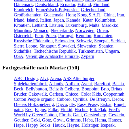
Dänemark
,
Deutschland
,
Ecuador
,
Estland
,
Finnland
,
Frankreich
,
Französisch-Polynesien
,
Griechenland
,
Großbritannien
,
Guatemala
,
Hong Kong S.A.R., China
,
Iran
,
Irland
,
Island
,
Italien
,
Japan
,
Kanada
,
Katar
,
Kolumbien
,
Kroatien
,
Lettland
,
Litauen
,
Luxemburg
,
Malta
,
Marokko
,
Mauritius
,
Monaco
,
Niederlande
,
Norwegen
,
Oman
,
Österreich
,
Peru
,
Polen
,
Portugal
,
Reunion
,
Rumänien
,
Russische Föderation
,
Schweden
,
Schweiz
,
Senegal
,
Serbien
,
Sierra Leone
,
Singapur
,
Slowakei
,
Slowenien
,
Spanien
,
Südafrika
,
Tschechische Republik
,
Turkmenistan
,
Ungarn
,
USA
,
Vereinigte Arabische Emirate
,
Zypern
Fachgeschäfte nach Marke (150)
ABC Design
,
Alvi
,
Arena
,
ASS Altenburger
Spielekartenfabrik
,
Atlantis
,
Aufbau
,
Avent
,
Barefoot
,
Batata
,
Beck
,
Bellybutton
,
Beltz & Gelberg
,
Bonpoint
,
Brio
,
Britax
,
Bruder
,
Cakewalk
,
Carlsen
,
Chicco
,
Color Kids
,
Coppenrath
,
Cotton People organic
,
Cuboro
,
Cyrillus
,
De Breuyn
,
Decor
,
Dieters Holzspielzeug
,
Djeco
,
dtv
,
Easy-Peasy
,
Eisbär
,
Engel-
natur
,
Erzi
,
Fagus
,
Falke
,
Finkid
,
Fischer
,
Flik Flak
,
Fred´s
World by Green Cotton
,
Fürnis
,
Gant
,
Gerstenberg
,
Gesslein
,
Geuther
,
Goki
,
Götz
,
Gowi
,
Grimms
,
Haba
,
Hama
,
Hanser
,
Hape
,
Happy Socks
,
Hauck
,
Heyne
,
Holztiger
,
Icepeak
,