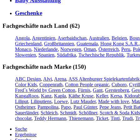
Baby Ausstattung
Geschenke
Fachgeschäfte nach Land (62)
Angola
,
Argentinien
,
Aserbaidschan
,
Australien
,
Belgien
,
Bosn
Griechenland
,
Großbritannien
,
Guatemala
,
Hong Kong S.A.R.,
Monaco
,
Niederlande
,
Norwegen
,
Oman
,
Österreich
,
Peru
,
Pol
Slowenien
,
Spanien
,
Südafrika
,
Tschechische Republik
,
Turkme
Fachgeschäfte nach Marke (150)
ABC Design
,
Alvi
,
Arena
,
ASS Altenburger Spielekartenfabrik
Color Kids
,
Coppenrath
,
Cotton People organic
,
Cuboro
,
Cyril
Fred´s World by Green Cotton
,
Fürnis
,
Gant
,
Gerstenberg
,
Gess
KangaRoos
,
Kanz
,
Kapla
,
Käthe Kruse
,
Keller
,
Kersa
,
Kidorab
Liliput
,
Liliputiens
,
Loewe
,
Lutz Mauder
,
Made with love
,
Mat
Ostheimer
,
Pampolina
,
Papo
,
Paul Günter
,
Pepe Jeans
,
Petit Ba
Sauerländer
,
Schleich
,
Schmidt
,
Schöllner
,
Scotch & Soda Kids
chocolat
,
Teddy Hermann
,
Thienemann
,
Ticket
,
Tinti
,
Trudi
,
Tr
Suche
Ergebnisse