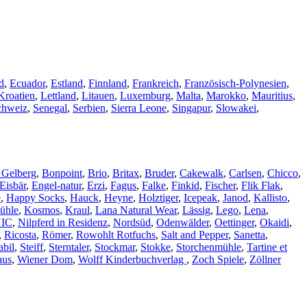
d
,
Ecuador
,
Estland
,
Finnland
,
Frankreich
,
Französisch-Polynesien
,
Kroatien
,
Lettland
,
Litauen
,
Luxemburg
,
Malta
,
Marokko
,
Mauritius
,
chweiz
,
Senegal
,
Serbien
,
Sierra Leone
,
Singapur
,
Slowakei
,
 Gelberg
,
Bonpoint
,
Brio
,
Britax
,
Bruder
,
Cakewalk
,
Carlsen
,
Chicco
,
Eisbär
,
Engel-natur
,
Erzi
,
Fagus
,
Falke
,
Finkid
,
Fischer
,
Flik Flak
,
e
,
Happy Socks
,
Hauck
,
Heyne
,
Holztiger
,
Icepeak
,
Janod
,
Kallisto
,
ühle
,
Kosmos
,
Kraul
,
Lana Natural Wear
,
Lässig
,
Lego
,
Lena
,
IC
,
Nilpferd in Residenz
,
Nordsüd
,
Odenwälder
,
Oettinger
,
Okaidi
,
,
Ricosta
,
Römer
,
Rowohlt Rotfuchs
,
Salt and Pepper
,
Sanetta
,
abil
,
Steiff
,
Sterntaler
,
Stockmar
,
Stokke
,
Storchenmühle
,
Tartine et
aus
,
Wiener Dom
,
Wolff Kinderbuchverlag
,
Zoch Spiele
,
Zöllner