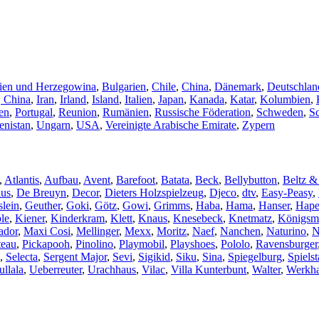
ien und Herzegowina
,
Bulgarien
,
Chile
,
China
,
Dänemark
,
Deutschlan
 China
,
Iran
,
Irland
,
Island
,
Italien
,
Japan
,
Kanada
,
Katar
,
Kolumbien
,
en
,
Portugal
,
Reunion
,
Rumänien
,
Russische Föderation
,
Schweden
,
S
nistan
,
Ungarn
,
USA
,
Vereinigte Arabische Emirate
,
Zypern
,
Atlantis
,
Aufbau
,
Avent
,
Barefoot
,
Batata
,
Beck
,
Bellybutton
,
Beltz &
lus
,
De Breuyn
,
Decor
,
Dieters Holzspielzeug
,
Djeco
,
dtv
,
Easy-Peasy
,
lein
,
Geuther
,
Goki
,
Götz
,
Gowi
,
Grimms
,
Haba
,
Hama
,
Hanser
,
Hap
le
,
Kiener
,
Kinderkram
,
Klett
,
Knaus
,
Knesebeck
,
Knetmatz
,
Königsm
ador
,
Maxi Cosi
,
Mellinger
,
Mexx
,
Moritz
,
Naef
,
Nanchen
,
Naturino
,
N
teau
,
Pickapooh
,
Pinolino
,
Playmobil
,
Playshoes
,
Pololo
,
Ravensburger
,
Selecta
,
Sergent Major
,
Sevi
,
Sigikid
,
Siku
,
Sina
,
Spiegelburg
,
Spielst
ullala
,
Ueberreuter
,
Urachhaus
,
Vilac
,
Villa Kunterbunt
,
Walter
,
Werkh