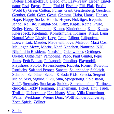
Dieters Holzspielzeug
,
Djeco
,
dtv
,
Easy-Peasy
,
Eisbär
,
Engel-
natur
,
Erzi
,
Fagus
,
Falke
,
Finkid
,
Fischer
,
Flik Flak
,
Fred´s
World by Green Cotton
,
Fürnis
,
Gant
,
Gerstenberg
,
Gesslein
,
Geuther
,
Goki
,
Götz
,
Gowi
,
Grimms
,
Haba
,
Hama
,
Hanser
,
Hape
,
Happy Socks
,
Hauck
,
Heyne
,
Holztiger
,
Icepeak
,
Janod
,
Kallisto
,
KangaRoos
,
Kanz
,
Kapla
,
Käthe Kruse
,
Keller
,
Kersa
,
Kidorable
,
Kiener
,
Kinderkram
,
Klett
,
Knaus
,
Knesebeck
,
Knetmatz
,
Königsmühle
,
Kosmos
,
Kraul
,
Lana
Natural Wear
,
Lässig
,
Lego
,
Lena
,
Liliput
,
Liliputiens
,
Loewe
,
Lutz Mauder
,
Made with love
,
Matador
,
Maxi Cosi
,
Mellinger
,
Mexx
,
Moritz
,
Naef
,
Nanchen
,
Naturino
,
NIC
,
Nilpferd in Residenz
,
Nordsüd
,
Odenwälder
,
Oettinger
,
Okaidi
,
Ostheimer
,
Pampolina
,
Papo
,
Paul Günter
,
Pepe
Jeans
,
Petit Bateau
,
Pickapooh
,
Pinolino
,
Playmobil
,
Playshoes
,
Pololo
,
Ravensburger
,
Ricosta
,
Römer
,
Rowohlt
Rotfuchs
,
Salt and Pepper
,
Sanetta
,
Sauerländer
,
Schleich
,
Schmidt
,
Schöllner
,
Scotch & Soda Kids
,
Selecta
,
Sergent
Major
,
Sevi
,
Sigikid
,
Siku
,
Sina
,
Spiegelburg
,
Spielstabil
,
Steiff
,
Sterntaler
,
Stockmar
,
Stokke
,
Storchenmühle
,
Tartine et
chocolat
,
Teddy Hermann
,
Thienemann
,
Ticket
,
Tinti
,
Trudi
,
Trullala
,
Ueberreuter
,
Urachhaus
,
Vilac
,
Villa Kunterbunt
,
Walter
,
Werkhaus
,
Wiener Dom
,
Wolff Kinderbuchverlag
,
Zoch Spiele
,
Zöllner
Suche