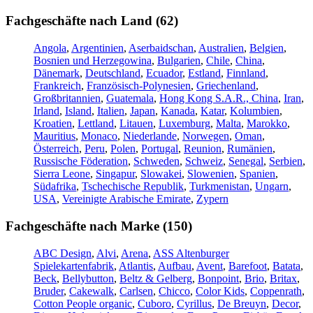
Fachgeschäfte nach Land (62)
Angola
,
Argentinien
,
Aserbaidschan
,
Australien
,
Belgien
,
Bosnien und Herzegowina
,
Bulgarien
,
Chile
,
China
,
Dänemark
,
Deutschland
,
Ecuador
,
Estland
,
Finnland
,
Frankreich
,
Französisch-Polynesien
,
Griechenland
,
Großbritannien
,
Guatemala
,
Hong Kong S.A.R., China
,
Iran
,
Irland
,
Island
,
Italien
,
Japan
,
Kanada
,
Katar
,
Kolumbien
,
Kroatien
,
Lettland
,
Litauen
,
Luxemburg
,
Malta
,
Marokko
,
Mauritius
,
Monaco
,
Niederlande
,
Norwegen
,
Oman
,
Österreich
,
Peru
,
Polen
,
Portugal
,
Reunion
,
Rumänien
,
Russische Föderation
,
Schweden
,
Schweiz
,
Senegal
,
Serbien
,
Sierra Leone
,
Singapur
,
Slowakei
,
Slowenien
,
Spanien
,
Südafrika
,
Tschechische Republik
,
Turkmenistan
,
Ungarn
,
USA
,
Vereinigte Arabische Emirate
,
Zypern
Fachgeschäfte nach Marke (150)
ABC Design
,
Alvi
,
Arena
,
ASS Altenburger
Spielekartenfabrik
,
Atlantis
,
Aufbau
,
Avent
,
Barefoot
,
Batata
,
Beck
,
Bellybutton
,
Beltz & Gelberg
,
Bonpoint
,
Brio
,
Britax
,
Bruder
,
Cakewalk
,
Carlsen
,
Chicco
,
Color Kids
,
Coppenrath
,
Cotton People organic
,
Cuboro
,
Cyrillus
,
De Breuyn
,
Decor
,