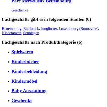
Parc Merveilleux Bettembourg
Geschenke
Fachgeschäfte gibt es in folgenden Städten (6)
Bettembourg
,
Ettelbruck
,
Junglinster
,
Luxembourg (Bonnevoie)
,
Niederanven
,
Senningen
Fachgeschäfte nach Produktkategorie (6)
Spielwaren
Kinderbücher
Kinderbekleidung
Kindermöbel
Baby Ausstattung
Geschenke