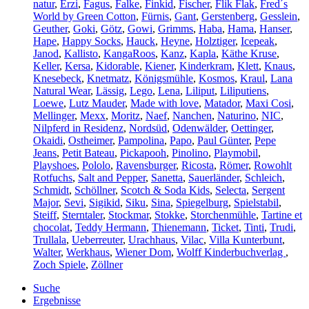
natur
,
Erzi
,
Fagus
,
Falke
,
Finkid
,
Fischer
,
Flik Flak
,
Fred´s
World by Green Cotton
,
Fürnis
,
Gant
,
Gerstenberg
,
Gesslein
,
Geuther
,
Goki
,
Götz
,
Gowi
,
Grimms
,
Haba
,
Hama
,
Hanser
,
Hape
,
Happy Socks
,
Hauck
,
Heyne
,
Holztiger
,
Icepeak
,
Janod
,
Kallisto
,
KangaRoos
,
Kanz
,
Kapla
,
Käthe Kruse
,
Keller
,
Kersa
,
Kidorable
,
Kiener
,
Kinderkram
,
Klett
,
Knaus
,
Knesebeck
,
Knetmatz
,
Königsmühle
,
Kosmos
,
Kraul
,
Lana
Natural Wear
,
Lässig
,
Lego
,
Lena
,
Liliput
,
Liliputiens
,
Loewe
,
Lutz Mauder
,
Made with love
,
Matador
,
Maxi Cosi
,
Mellinger
,
Mexx
,
Moritz
,
Naef
,
Nanchen
,
Naturino
,
NIC
,
Nilpferd in Residenz
,
Nordsüd
,
Odenwälder
,
Oettinger
,
Okaidi
,
Ostheimer
,
Pampolina
,
Papo
,
Paul Günter
,
Pepe
Jeans
,
Petit Bateau
,
Pickapooh
,
Pinolino
,
Playmobil
,
Playshoes
,
Pololo
,
Ravensburger
,
Ricosta
,
Römer
,
Rowohlt
Rotfuchs
,
Salt and Pepper
,
Sanetta
,
Sauerländer
,
Schleich
,
Schmidt
,
Schöllner
,
Scotch & Soda Kids
,
Selecta
,
Sergent
Major
,
Sevi
,
Sigikid
,
Siku
,
Sina
,
Spiegelburg
,
Spielstabil
,
Steiff
,
Sterntaler
,
Stockmar
,
Stokke
,
Storchenmühle
,
Tartine et
chocolat
,
Teddy Hermann
,
Thienemann
,
Ticket
,
Tinti
,
Trudi
,
Trullala
,
Ueberreuter
,
Urachhaus
,
Vilac
,
Villa Kunterbunt
,
Walter
,
Werkhaus
,
Wiener Dom
,
Wolff Kinderbuchverlag
,
Zoch Spiele
,
Zöllner
Suche
Ergebnisse