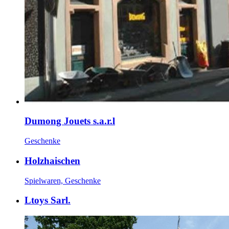
Dumong Jouets s.a.r.l
Geschenke
Holzhaischen
Spielwaren, Geschenke
Ltoys Sarl.