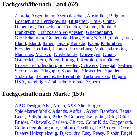
Fachgeschäfte nach Land (62)
Angola
,
Argentinien
,
Aserbaidschan
,
Australien
,
Belgien
,
Bosnien und Herzegowina
,
Bulgarien
,
Chile
,
China
,
Dänemark
,
Deutschland
,
Ecuador
,
Estland
,
Finnland
,
Frankreich
,
Französisch-Polynesien
,
Griechenland
,
Großbritannien
,
Guatemala
,
Hong Kong S.A.R., China
,
Iran
,
Irland
,
Island
,
Italien
,
Japan
,
Kanada
,
Katar
,
Kolumbien
,
Kroatien
,
Lettland
,
Litauen
,
Luxemburg
,
Malta
,
Marokko
,
Mauritius
,
Monaco
,
Niederlande
,
Norwegen
,
Oman
,
Österreich
,
Peru
,
Polen
,
Portugal
,
Reunion
,
Rumänien
,
Russische Föderation
,
Schweden
,
Schweiz
,
Senegal
,
Serbien
,
Sierra Leone
,
Singapur
,
Slowakei
,
Slowenien
,
Spanien
,
Südafrika
,
Tschechische Republik
,
Turkmenistan
,
Ungarn
,
USA
,
Vereinigte Arabische Emirate
,
Zypern
Fachgeschäfte nach Marke (150)
ABC Design
,
Alvi
,
Arena
,
ASS Altenburger
Spielekartenfabrik
,
Atlantis
,
Aufbau
,
Avent
,
Barefoot
,
Batata
,
Beck
,
Bellybutton
,
Beltz & Gelberg
,
Bonpoint
,
Brio
,
Britax
,
Bruder
,
Cakewalk
,
Carlsen
,
Chicco
,
Color Kids
,
Coppenrath
,
Cotton People organic
,
Cuboro
,
Cyrillus
,
De Breuyn
,
Decor
,
Dieters Holzspielzeug
,
Djeco
,
dtv
,
Easy-Peasy
,
Eisbär
,
Engel-