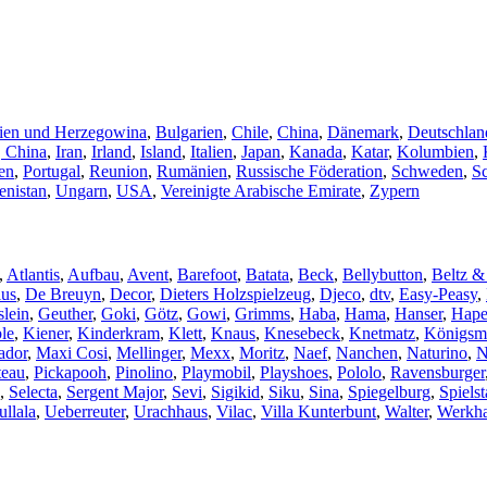
ien und Herzegowina
,
Bulgarien
,
Chile
,
China
,
Dänemark
,
Deutschlan
 China
,
Iran
,
Irland
,
Island
,
Italien
,
Japan
,
Kanada
,
Katar
,
Kolumbien
,
en
,
Portugal
,
Reunion
,
Rumänien
,
Russische Föderation
,
Schweden
,
S
nistan
,
Ungarn
,
USA
,
Vereinigte Arabische Emirate
,
Zypern
,
Atlantis
,
Aufbau
,
Avent
,
Barefoot
,
Batata
,
Beck
,
Bellybutton
,
Beltz &
lus
,
De Breuyn
,
Decor
,
Dieters Holzspielzeug
,
Djeco
,
dtv
,
Easy-Peasy
,
lein
,
Geuther
,
Goki
,
Götz
,
Gowi
,
Grimms
,
Haba
,
Hama
,
Hanser
,
Hap
le
,
Kiener
,
Kinderkram
,
Klett
,
Knaus
,
Knesebeck
,
Knetmatz
,
Königsm
ador
,
Maxi Cosi
,
Mellinger
,
Mexx
,
Moritz
,
Naef
,
Nanchen
,
Naturino
,
N
teau
,
Pickapooh
,
Pinolino
,
Playmobil
,
Playshoes
,
Pololo
,
Ravensburger
,
Selecta
,
Sergent Major
,
Sevi
,
Sigikid
,
Siku
,
Sina
,
Spiegelburg
,
Spielst
ullala
,
Ueberreuter
,
Urachhaus
,
Vilac
,
Villa Kunterbunt
,
Walter
,
Werkh