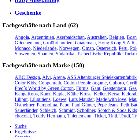
Baby Ausstattung
Geschenke
Fachgeschäfte nach Land (62)
Angola
,
Argentinien
,
Aserbaidschan
,
Australien
,
Belgien
,
Bosn
Griechenland
,
Großbritannien
,
Guatemala
,
Hong Kong S.A.R.,
Monaco
,
Niederlande
,
Norwegen
,
Oman
,
Österreich
,
Peru
,
Pol
Slowenien
,
Spanien
,
Südafrika
,
Tschechische Republik
,
Turkme
Fachgeschäfte nach Marke (150)
ABC Design
,
Alvi
,
Arena
,
ASS Altenburger Spielekartenfabrik
Color Kids
,
Coppenrath
,
Cotton People organic
,
Cuboro
,
Cyril
Fred´s World by Green Cotton
,
Fürnis
,
Gant
,
Gerstenberg
,
Gess
KangaRoos
,
Kanz
,
Kapla
,
Käthe Kruse
,
Keller
,
Kersa
,
Kidorab
Liliput
,
Liliputiens
,
Loewe
,
Lutz Mauder
,
Made with love
,
Mat
Ostheimer
,
Pampolina
,
Papo
,
Paul Günter
,
Pepe Jeans
,
Petit Ba
Sauerländer
,
Schleich
,
Schmidt
,
Schöllner
,
Scotch & Soda Kids
chocolat
,
Teddy Hermann
,
Thienemann
,
Ticket
,
Tinti
,
Trudi
,
Tr
Suche
Ergebnisse