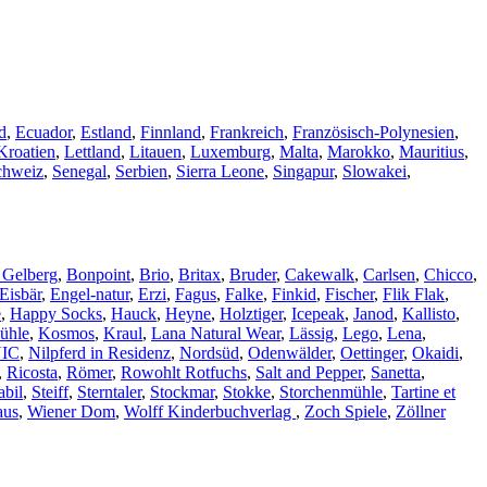
d
,
Ecuador
,
Estland
,
Finnland
,
Frankreich
,
Französisch-Polynesien
,
Kroatien
,
Lettland
,
Litauen
,
Luxemburg
,
Malta
,
Marokko
,
Mauritius
,
chweiz
,
Senegal
,
Serbien
,
Sierra Leone
,
Singapur
,
Slowakei
,
 Gelberg
,
Bonpoint
,
Brio
,
Britax
,
Bruder
,
Cakewalk
,
Carlsen
,
Chicco
,
Eisbär
,
Engel-natur
,
Erzi
,
Fagus
,
Falke
,
Finkid
,
Fischer
,
Flik Flak
,
e
,
Happy Socks
,
Hauck
,
Heyne
,
Holztiger
,
Icepeak
,
Janod
,
Kallisto
,
ühle
,
Kosmos
,
Kraul
,
Lana Natural Wear
,
Lässig
,
Lego
,
Lena
,
IC
,
Nilpferd in Residenz
,
Nordsüd
,
Odenwälder
,
Oettinger
,
Okaidi
,
,
Ricosta
,
Römer
,
Rowohlt Rotfuchs
,
Salt and Pepper
,
Sanetta
,
abil
,
Steiff
,
Sterntaler
,
Stockmar
,
Stokke
,
Storchenmühle
,
Tartine et
aus
,
Wiener Dom
,
Wolff Kinderbuchverlag
,
Zoch Spiele
,
Zöllner