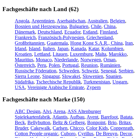
Fachgeschäfte nach Land (62)
Angola
,
Argentinien
,
Aserbaidschan
,
Australien
,
Belgien
,
Bosnien und Herzegowina
,
Bulgarien
,
Chile
,
China
,
Dänemark
,
Deutschland
,
Ecuador
,
Estland
,
Finnland
,
Frankreich
,
Französisch-Polynesien
,
Griechenland
,
Großbritannien
,
Guatemala
,
Hong Kong S.A.R., China
,
Iran
,
Irland
,
Island
,
Italien
,
Japan
,
Kanada
,
Katar
,
Kolumbien
,
Kroatien
,
Lettland
,
Litauen
,
Luxemburg
,
Malta
,
Marokko
,
Mauritius
,
Monaco
,
Niederlande
,
Norwegen
,
Oman
,
Österreich
,
Peru
,
Polen
,
Portugal
,
Reunion
,
Rumänien
,
Russische Föderation
,
Schweden
,
Schweiz
,
Senegal
,
Serbien
,
Sierra Leone
,
Singapur
,
Slowakei
,
Slowenien
,
Spanien
,
Südafrika
,
Tschechische Republik
,
Turkmenistan
,
Ungarn
,
USA
,
Vereinigte Arabische Emirate
,
Zypern
Fachgeschäfte nach Marke (150)
ABC Design
,
Alvi
,
Arena
,
ASS Altenburger
Spielekartenfabrik
,
Atlantis
,
Aufbau
,
Avent
,
Barefoot
,
Batata
,
Beck
,
Bellybutton
,
Beltz & Gelberg
,
Bonpoint
,
Brio
,
Britax
,
Bruder
,
Cakewalk
,
Carlsen
,
Chicco
,
Color Kids
,
Coppenrath
,
Cotton People organic
,
Cuboro
,
Cyrillus
,
De Breuyn
,
Decor
,