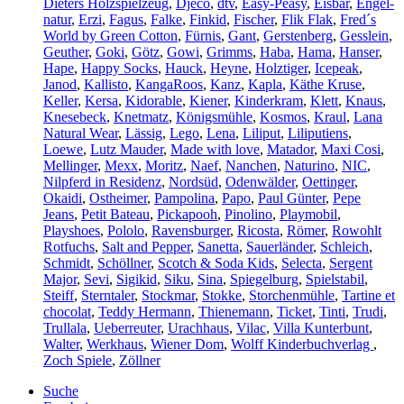
Dieters Holzspielzeug
,
Djeco
,
dtv
,
Easy-Peasy
,
Eisbär
,
Engel-
natur
,
Erzi
,
Fagus
,
Falke
,
Finkid
,
Fischer
,
Flik Flak
,
Fred´s
World by Green Cotton
,
Fürnis
,
Gant
,
Gerstenberg
,
Gesslein
,
Geuther
,
Goki
,
Götz
,
Gowi
,
Grimms
,
Haba
,
Hama
,
Hanser
,
Hape
,
Happy Socks
,
Hauck
,
Heyne
,
Holztiger
,
Icepeak
,
Janod
,
Kallisto
,
KangaRoos
,
Kanz
,
Kapla
,
Käthe Kruse
,
Keller
,
Kersa
,
Kidorable
,
Kiener
,
Kinderkram
,
Klett
,
Knaus
,
Knesebeck
,
Knetmatz
,
Königsmühle
,
Kosmos
,
Kraul
,
Lana
Natural Wear
,
Lässig
,
Lego
,
Lena
,
Liliput
,
Liliputiens
,
Loewe
,
Lutz Mauder
,
Made with love
,
Matador
,
Maxi Cosi
,
Mellinger
,
Mexx
,
Moritz
,
Naef
,
Nanchen
,
Naturino
,
NIC
,
Nilpferd in Residenz
,
Nordsüd
,
Odenwälder
,
Oettinger
,
Okaidi
,
Ostheimer
,
Pampolina
,
Papo
,
Paul Günter
,
Pepe
Jeans
,
Petit Bateau
,
Pickapooh
,
Pinolino
,
Playmobil
,
Playshoes
,
Pololo
,
Ravensburger
,
Ricosta
,
Römer
,
Rowohlt
Rotfuchs
,
Salt and Pepper
,
Sanetta
,
Sauerländer
,
Schleich
,
Schmidt
,
Schöllner
,
Scotch & Soda Kids
,
Selecta
,
Sergent
Major
,
Sevi
,
Sigikid
,
Siku
,
Sina
,
Spiegelburg
,
Spielstabil
,
Steiff
,
Sterntaler
,
Stockmar
,
Stokke
,
Storchenmühle
,
Tartine et
chocolat
,
Teddy Hermann
,
Thienemann
,
Ticket
,
Tinti
,
Trudi
,
Trullala
,
Ueberreuter
,
Urachhaus
,
Vilac
,
Villa Kunterbunt
,
Walter
,
Werkhaus
,
Wiener Dom
,
Wolff Kinderbuchverlag
,
Zoch Spiele
,
Zöllner
Suche