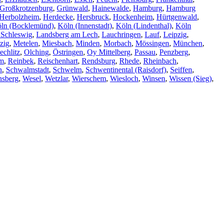
Großkrotzenburg
,
Grünwald
,
Hainewalde
,
Hamburg
,
Hamburg
Herbolzheim
,
Herdecke
,
Hersbruck
,
Hockenheim
,
Hürtgenwald
,
ln (Bocklemünd)
,
Köln (Innenstadt)
,
Köln (Lindenthal)
,
Köln
 Schleswig
,
Landsberg am Lech
,
Lauchringen
,
Lauf
,
Leipzig
,
zig
,
Metelen
,
Miesbach
,
Minden
,
Morbach
,
Mössingen
,
München
,
echlitz
,
Olching
,
Östringen
,
Oy Mittelberg
,
Passau
,
Penzberg
,
im
,
Reinbek
,
Reischenhart
,
Rendsburg
,
Rhede
,
Rheinbach
,
h
,
Schwalmstadt
,
Schwelm
,
Schwentinental (Raisdorf)
,
Seiffen
,
nsberg
,
Wesel
,
Wetzlar
,
Wierschem
,
Wiesloch
,
Winsen
,
Wissen (Sieg)
,