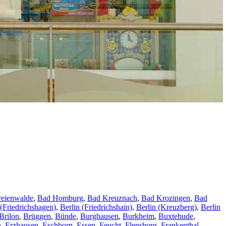
reienwalde
,
Bad Homburg
,
Bad Kreuznach
,
Bad Krozingen
,
Bad
 (Friedrichshagen)
,
Berlin (Friedrichshain)
,
Berlin (Kreuzberg)
,
Berlin
Brilon
,
Brüggen
,
Bünde
,
Burghausen
,
Burkheim
,
Buxtehude
,
n
,
Erzhausen
,
Eschborn
,
Essen
,
Feucht
,
Flensburg
,
Frankenthal
,