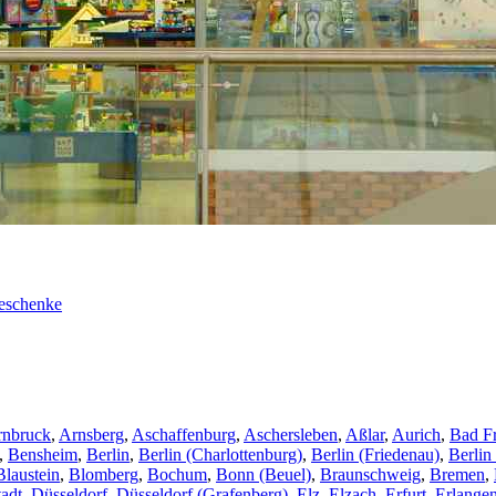
Geschenke
rnbruck
,
Arnsberg
,
Aschaffenburg
,
Aschersleben
,
Aßlar
,
Aurich
,
Bad F
,
Bensheim
,
Berlin
,
Berlin (Charlottenburg)
,
Berlin (Friedenau)
,
Berlin
Blaustein
,
Blomberg
,
Bochum
,
Bonn (Beuel)
,
Braunschweig
,
Bremen
,
adt
,
Düsseldorf
,
Düsseldorf (Grafenberg)
,
Elz
,
Elzach
,
Erfurt
,
Erlange