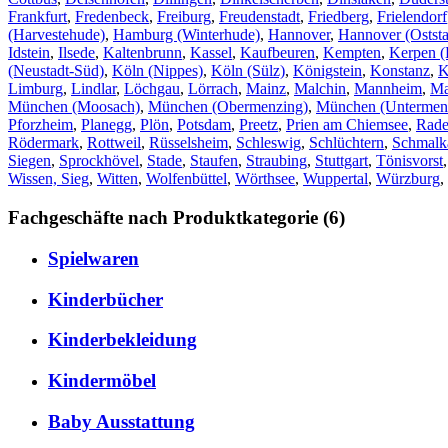
Frankfurt
,
Fredenbeck
,
Freiburg
,
Freudenstadt
,
Friedberg
,
Frielendorf
(Harvestehude)
,
Hamburg (Winterhude)
,
Hannover
,
Hannover (Oststa
Idstein
,
Ilsede
,
Kaltenbrunn
,
Kassel
,
Kaufbeuren
,
Kempten
,
Kerpen (
(Neustadt-Süd)
,
Köln (Nippes)
,
Köln (Sülz)
,
Königstein
,
Konstanz
,
K
Limburg
,
Lindlar
,
Löchgau
,
Lörrach
,
Mainz
,
Malchin
,
Mannheim
,
Ma
München (Moosach)
,
München (Obermenzing)
,
München (Untermen
Pforzheim
,
Planegg
,
Plön
,
Potsdam
,
Preetz
,
Prien am Chiemsee
,
Rade
Rödermark
,
Rottweil
,
Rüsselsheim
,
Schleswig
,
Schlüchtern
,
Schmalk
Siegen
,
Sprockhövel
,
Stade
,
Staufen
,
Straubing
,
Stuttgart
,
Tönisvorst
Wissen, Sieg
,
Witten
,
Wolfenbüttel
,
Wörthsee
,
Wuppertal
,
Würzburg
,
Fachgeschäfte nach Produktkategorie (6)
Spielwaren
Kinderbücher
Kinderbekleidung
Kindermöbel
Baby Ausstattung