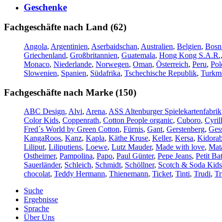
Geschenke
Fachgeschäfte nach Land (62)
Angola
,
Argentinien
,
Aserbaidschan
,
Australien
,
Belgien
,
Bosn
Griechenland
,
Großbritannien
,
Guatemala
,
Hong Kong S.A.R.,
Monaco
,
Niederlande
,
Norwegen
,
Oman
,
Österreich
,
Peru
,
Pol
Slowenien
,
Spanien
,
Südafrika
,
Tschechische Republik
,
Turkme
Fachgeschäfte nach Marke (150)
ABC Design
,
Alvi
,
Arena
,
ASS Altenburger Spielekartenfabrik
Color Kids
,
Coppenrath
,
Cotton People organic
,
Cuboro
,
Cyril
Fred´s World by Green Cotton
,
Fürnis
,
Gant
,
Gerstenberg
,
Gess
KangaRoos
,
Kanz
,
Kapla
,
Käthe Kruse
,
Keller
,
Kersa
,
Kidorab
Liliput
,
Liliputiens
,
Loewe
,
Lutz Mauder
,
Made with love
,
Mat
Ostheimer
,
Pampolina
,
Papo
,
Paul Günter
,
Pepe Jeans
,
Petit Ba
Sauerländer
,
Schleich
,
Schmidt
,
Schöllner
,
Scotch & Soda Kids
chocolat
,
Teddy Hermann
,
Thienemann
,
Ticket
,
Tinti
,
Trudi
,
Tr
Suche
Ergebnisse
Sprache
Über Uns