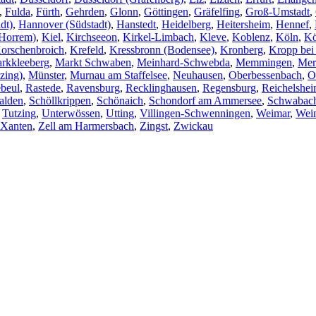
,
Fulda
,
Fürth
,
Gehrden
,
Glonn
,
Göttingen
,
Gräfelfing
,
Groß-Umstadt
,
dt)
,
Hannover (Südstadt)
,
Hanstedt
,
Heidelberg
,
Heitersheim
,
Hennef
,
Horrem)
,
Kiel
,
Kirchseeon
,
Kirkel-Limbach
,
Kleve
,
Koblenz
,
Köln
,
Kö
orschenbroich
,
Krefeld
,
Kressbronn (Bodensee)
,
Kronberg
,
Kropp bei
rkkleeberg
,
Markt Schwaben
,
Meinhard-Schwebda
,
Memmingen
,
Mer
zing)
,
Münster
,
Murnau am Staffelsee
,
Neuhausen
,
Oberbessenbach
,
O
beul
,
Rastede
,
Ravensburg
,
Recklinghausen
,
Regensburg
,
Reichelshe
alden
,
Schöllkrippen
,
Schönaich
,
Schondorf am Ammersee
,
Schwabac
,
Tutzing
,
Unterwössen
,
Utting
,
Villingen-Schwenningen
,
Weimar
,
Wei
Xanten
,
Zell am Harmersbach
,
Zingst
,
Zwickau