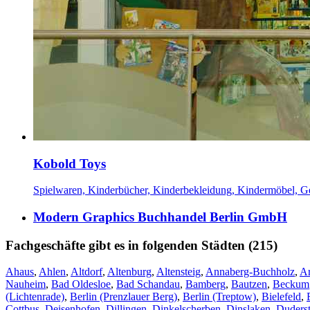
Kobold Toys
Spielwaren, Kinderbücher, Kinderbekleidung, Kindermöbel, 
Modern Graphics Buchhandel Berlin GmbH
Fachgeschäfte gibt es in folgenden Städten (215)
Ahaus
,
Ahlen
,
Altdorf
,
Altenburg
,
Altensteig
,
Annaberg-Buchholz
,
A
Nauheim
,
Bad Oldesloe
,
Bad Schandau
,
Bamberg
,
Bautzen
,
Beckum
(Lichtenrade)
,
Berlin (Prenzlauer Berg)
,
Berlin (Treptow)
,
Bielefeld
,
Cottbus
,
Deisenhofen
,
Dillingen
,
Dinkelscherben
,
Dinslaken
,
Duderst