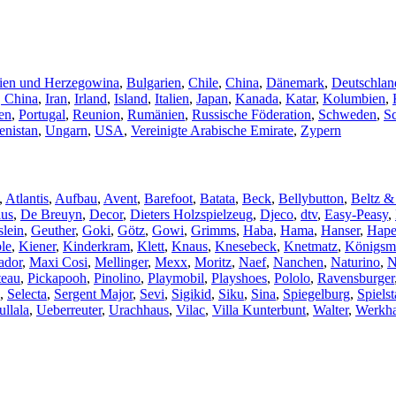
ien und Herzegowina
,
Bulgarien
,
Chile
,
China
,
Dänemark
,
Deutschlan
 China
,
Iran
,
Irland
,
Island
,
Italien
,
Japan
,
Kanada
,
Katar
,
Kolumbien
,
en
,
Portugal
,
Reunion
,
Rumänien
,
Russische Föderation
,
Schweden
,
S
nistan
,
Ungarn
,
USA
,
Vereinigte Arabische Emirate
,
Zypern
,
Atlantis
,
Aufbau
,
Avent
,
Barefoot
,
Batata
,
Beck
,
Bellybutton
,
Beltz &
lus
,
De Breuyn
,
Decor
,
Dieters Holzspielzeug
,
Djeco
,
dtv
,
Easy-Peasy
,
lein
,
Geuther
,
Goki
,
Götz
,
Gowi
,
Grimms
,
Haba
,
Hama
,
Hanser
,
Hap
le
,
Kiener
,
Kinderkram
,
Klett
,
Knaus
,
Knesebeck
,
Knetmatz
,
Königsm
ador
,
Maxi Cosi
,
Mellinger
,
Mexx
,
Moritz
,
Naef
,
Nanchen
,
Naturino
,
N
teau
,
Pickapooh
,
Pinolino
,
Playmobil
,
Playshoes
,
Pololo
,
Ravensburger
,
Selecta
,
Sergent Major
,
Sevi
,
Sigikid
,
Siku
,
Sina
,
Spiegelburg
,
Spielst
ullala
,
Ueberreuter
,
Urachhaus
,
Vilac
,
Villa Kunterbunt
,
Walter
,
Werkh