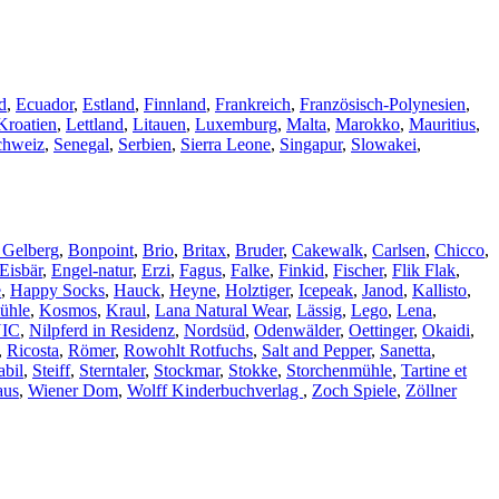
d
,
Ecuador
,
Estland
,
Finnland
,
Frankreich
,
Französisch-Polynesien
,
Kroatien
,
Lettland
,
Litauen
,
Luxemburg
,
Malta
,
Marokko
,
Mauritius
,
chweiz
,
Senegal
,
Serbien
,
Sierra Leone
,
Singapur
,
Slowakei
,
 Gelberg
,
Bonpoint
,
Brio
,
Britax
,
Bruder
,
Cakewalk
,
Carlsen
,
Chicco
,
Eisbär
,
Engel-natur
,
Erzi
,
Fagus
,
Falke
,
Finkid
,
Fischer
,
Flik Flak
,
e
,
Happy Socks
,
Hauck
,
Heyne
,
Holztiger
,
Icepeak
,
Janod
,
Kallisto
,
ühle
,
Kosmos
,
Kraul
,
Lana Natural Wear
,
Lässig
,
Lego
,
Lena
,
IC
,
Nilpferd in Residenz
,
Nordsüd
,
Odenwälder
,
Oettinger
,
Okaidi
,
,
Ricosta
,
Römer
,
Rowohlt Rotfuchs
,
Salt and Pepper
,
Sanetta
,
abil
,
Steiff
,
Sterntaler
,
Stockmar
,
Stokke
,
Storchenmühle
,
Tartine et
aus
,
Wiener Dom
,
Wolff Kinderbuchverlag
,
Zoch Spiele
,
Zöllner