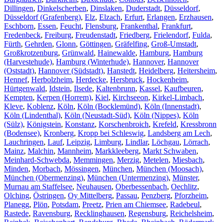
Dillingen
,
Dinkelscherben
,
Dinslaken
,
Duderstadt
,
Düsseldorf
,
Düsseldorf (Grafenberg)
,
Elz
,
Elzach
,
Erfurt
,
Erlangen
,
Erzhausen
,
Eschborn
,
Essen
,
Feucht
,
Flensburg
,
Frankenthal
,
Frankfurt
,
Fredenbeck
,
Freiburg
,
Freudenstadt
,
Friedberg
,
Frielendorf
,
Fulda
,
Fürth
,
Gehrden
,
Glonn
,
Göttingen
,
Gräfelfing
,
Groß-Umstadt
,
Großkrotzenburg
,
Grünwald
,
Hainewalde
,
Hamburg
,
Hamburg
(Harvestehude)
,
Hamburg (Winterhude)
,
Hannover
,
Hannover
(Oststadt)
,
Hannover (Südstadt)
,
Hanstedt
,
Heidelberg
,
Heitersheim
,
Hennef
,
Herbolzheim
,
Herdecke
,
Hersbruck
,
Hockenheim
,
Hürtgenwald
,
Idstein
,
Ilsede
,
Kaltenbrunn
,
Kassel
,
Kaufbeuren
,
Kempten
,
Kerpen (Horrem)
,
Kiel
,
Kirchseeon
,
Kirkel-Limbach
,
Kleve
,
Koblenz
,
Köln
,
Köln (Bocklemünd)
,
Köln (Innenstadt)
,
Köln (Lindenthal)
,
Köln (Neustadt-Süd)
,
Köln (Nippes)
,
Köln
(Sülz)
,
Königstein
,
Konstanz
,
Korschenbroich
,
Krefeld
,
Kressbronn
(Bodensee)
,
Kronberg
,
Kropp bei Schleswig
,
Landsberg am Lech
,
Lauchringen
,
Lauf
,
Leipzig
,
Limburg
,
Lindlar
,
Löchgau
,
Lörrach
,
Mainz
,
Malchin
,
Mannheim
,
Markkleeberg
,
Markt Schwaben
,
Meinhard-Schwebda
,
Memmingen
,
Merzig
,
Metelen
,
Miesbach
,
Minden
,
Morbach
,
Mössingen
,
München
,
München (Moosach)
,
München (Obermenzing)
,
München (Untermenzing)
,
Münster
,
Murnau am Staffelsee
,
Neuhausen
,
Oberbessenbach
,
Oechlitz
,
Olching
,
Östringen
,
Oy Mittelberg
,
Passau
,
Penzberg
,
Pforzheim
,
Planegg
,
Plön
,
Potsdam
,
Preetz
,
Prien am Chiemsee
,
Radebeul
,
Rastede
,
Ravensburg
,
Recklinghausen
,
Regensburg
,
Reichelsheim
,