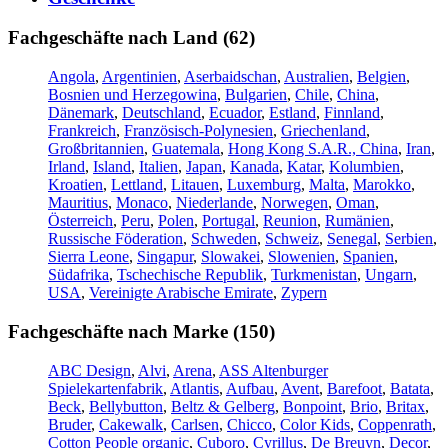
Fachgeschäfte nach Land (62)
Angola
,
Argentinien
,
Aserbaidschan
,
Australien
,
Belgien
,
Bosnien und Herzegowina
,
Bulgarien
,
Chile
,
China
,
Dänemark
,
Deutschland
,
Ecuador
,
Estland
,
Finnland
,
Frankreich
,
Französisch-Polynesien
,
Griechenland
,
Großbritannien
,
Guatemala
,
Hong Kong S.A.R., China
,
Iran
,
Irland
,
Island
,
Italien
,
Japan
,
Kanada
,
Katar
,
Kolumbien
,
Kroatien
,
Lettland
,
Litauen
,
Luxemburg
,
Malta
,
Marokko
,
Mauritius
,
Monaco
,
Niederlande
,
Norwegen
,
Oman
,
Österreich
,
Peru
,
Polen
,
Portugal
,
Reunion
,
Rumänien
,
Russische Föderation
,
Schweden
,
Schweiz
,
Senegal
,
Serbien
,
Sierra Leone
,
Singapur
,
Slowakei
,
Slowenien
,
Spanien
,
Südafrika
,
Tschechische Republik
,
Turkmenistan
,
Ungarn
,
USA
,
Vereinigte Arabische Emirate
,
Zypern
Fachgeschäfte nach Marke (150)
ABC Design
,
Alvi
,
Arena
,
ASS Altenburger
Spielekartenfabrik
,
Atlantis
,
Aufbau
,
Avent
,
Barefoot
,
Batata
,
Beck
,
Bellybutton
,
Beltz & Gelberg
,
Bonpoint
,
Brio
,
Britax
,
Bruder
,
Cakewalk
,
Carlsen
,
Chicco
,
Color Kids
,
Coppenrath
,
Cotton People organic
,
Cuboro
,
Cyrillus
,
De Breuyn
,
Decor
,