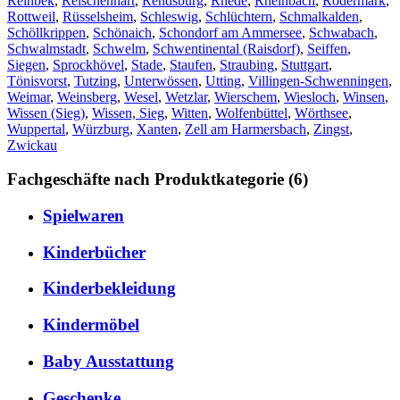
Reinbek
,
Reischenhart
,
Rendsburg
,
Rhede
,
Rheinbach
,
Rödermark
,
Rottweil
,
Rüsselsheim
,
Schleswig
,
Schlüchtern
,
Schmalkalden
,
Schöllkrippen
,
Schönaich
,
Schondorf am Ammersee
,
Schwabach
,
Schwalmstadt
,
Schwelm
,
Schwentinental (Raisdorf)
,
Seiffen
,
Siegen
,
Sprockhövel
,
Stade
,
Staufen
,
Straubing
,
Stuttgart
,
Tönisvorst
,
Tutzing
,
Unterwössen
,
Utting
,
Villingen-Schwenningen
,
Weimar
,
Weinsberg
,
Wesel
,
Wetzlar
,
Wierschem
,
Wiesloch
,
Winsen
,
Wissen (Sieg)
,
Wissen, Sieg
,
Witten
,
Wolfenbüttel
,
Wörthsee
,
Wuppertal
,
Würzburg
,
Xanten
,
Zell am Harmersbach
,
Zingst
,
Zwickau
Fachgeschäfte nach Produktkategorie (6)
Spielwaren
Kinderbücher
Kinderbekleidung
Kindermöbel
Baby Ausstattung
Geschenke