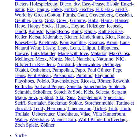
Dieters Holzspielzeug
,
Djeco
,
dtv
,
Easy-Peasy
,
Eisbär
,
Engel-
natur
,
Erzi
,
Fagus
,
Falke
,
Finkid
,
Fischer
,
Flik Flak
,
Fred´s
World by Green Cotton
,
Fürnis
,
Gant
,
Gerstenberg
,
Gesslein
,
Geuther
,
Goki
,
Götz
,
Gowi
,
Grimms
,
Haba
,
Hama
,
Hanser
,
Hape
,
Happy Socks
,
Hauck
,
Heyne
,
Holztiger
,
Icepeak
,
Janod
,
Kallisto
,
KangaRoos
,
Kanz
,
Kapla
,
Käthe Kruse
,
Keller
,
Kersa
,
Kidorable
,
Kiener
,
Kinderkram
,
Klett
,
Knaus
,
Knesebeck
,
Knetmatz
,
Königsmühle
,
Kosmos
,
Kraul
,
Lana
Natural Wear
,
Lässig
,
Lego
,
Lena
,
Liliput
,
Liliputiens
,
Loewe
,
Lutz Mauder
,
Made with love
,
Matador
,
Maxi Cosi
,
Mellinger
,
Mexx
,
Moritz
,
Naef
,
Nanchen
,
Naturino
,
NIC
,
Nilpferd in Residenz
,
Nordsüd
,
Odenwälder
,
Oettinger
,
Okaidi
,
Ostheimer
,
Pampolina
,
Papo
,
Paul Günter
,
Pepe
Jeans
,
Petit Bateau
,
Pickapooh
,
Pinolino
,
Playmobil
,
Playshoes
,
Pololo
,
Ravensburger
,
Ricosta
,
Römer
,
Rowohlt
Rotfuchs
,
Salt and Pepper
,
Sanetta
,
Sauerländer
,
Schleich
,
Schmidt
,
Schöllner
,
Scotch & Soda Kids
,
Selecta
,
Sergent
Major
,
Sevi
,
Sigikid
,
Siku
,
Sina
,
Spiegelburg
,
Spielstabil
,
Steiff
,
Sterntaler
,
Stockmar
,
Stokke
,
Storchenmühle
,
Tartine et
chocolat
,
Teddy Hermann
,
Thienemann
,
Ticket
,
Tinti
,
Trudi
,
Trullala
,
Ueberreuter
,
Urachhaus
,
Vilac
,
Villa Kunterbunt
,
Walter
,
Werkhaus
,
Wiener Dom
,
Wolff Kinderbuchverlag
,
Zoch Spiele
,
Zöllner
Suche