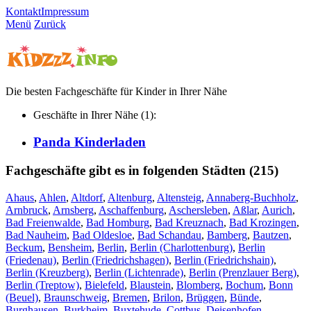
Kontakt
Impressum
Menü
Zurück
Die besten Fachgeschäfte für Kinder in Ihrer Nähe
Geschäfte in Ihrer Nähe (1):
Panda Kinderladen
Fachgeschäfte gibt es in folgenden Städten (215)
Ahaus
,
Ahlen
,
Altdorf
,
Altenburg
,
Altensteig
,
Annaberg-Buchholz
,
Arnbruck
,
Arnsberg
,
Aschaffenburg
,
Aschersleben
,
Aßlar
,
Aurich
,
Bad Freienwalde
,
Bad Homburg
,
Bad Kreuznach
,
Bad Krozingen
,
Bad Nauheim
,
Bad Oldesloe
,
Bad Schandau
,
Bamberg
,
Bautzen
,
Beckum
,
Bensheim
,
Berlin
,
Berlin (Charlottenburg)
,
Berlin
(Friedenau)
,
Berlin (Friedrichshagen)
,
Berlin (Friedrichshain)
,
Berlin (Kreuzberg)
,
Berlin (Lichtenrade)
,
Berlin (Prenzlauer Berg)
,
Berlin (Treptow)
,
Bielefeld
,
Blaustein
,
Blomberg
,
Bochum
,
Bonn
(Beuel)
,
Braunschweig
,
Bremen
,
Brilon
,
Brüggen
,
Bünde
,
Burghausen
,
Burkheim
,
Buxtehude
,
Cottbus
,
Deisenhofen
,