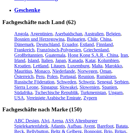
Geschenke
Fachgeschäfte nach Land (62)
Angola
,
Argentinien
,
Aserbaidschan
,
Australien
,
Belgien
,
Bosnien und Herzegowina
,
Bulgarien
,
Chile
,
China
,
Dänemark
,
Deutschland
,
Ecuador
,
Estland
,
Finnland
,
Frankreich
,
Französisch-Polynesien
,
Griechenland
,
Großbritannien
,
Guatemala
,
Hong Kong S.A.R., China
,
Iran
,
Irland
,
Island
,
Italien
,
Japan
,
Kanada
,
Katar
,
Kolumbien
,
Kroatien
,
Lettland
,
Litauen
,
Luxemburg
,
Malta
,
Marokko
,
Mauritius
,
Monaco
,
Niederlande
,
Norwegen
,
Oman
,
Österreich
,
Peru
,
Polen
,
Portugal
,
Reunion
,
Rumänien
,
Russische Föderation
,
Schweden
,
Schweiz
,
Senegal
,
Serbien
,
Sierra Leone
,
Singapur
,
Slowakei
,
Slowenien
,
Spanien
,
Südafrika
,
Tschechische Republik
,
Turkmenistan
,
Ungarn
,
USA
,
Vereinigte Arabische Emirate
,
Zypern
Fachgeschäfte nach Marke (150)
ABC Design
,
Alvi
,
Arena
,
ASS Altenburger
Spielekartenfabrik
,
Atlantis
,
Aufbau
,
Avent
,
Barefoot
,
Batata
,
Beck
,
Bellybutton
,
Beltz & Gelberg
,
Bonpoint
,
Brio
,
Britax
,