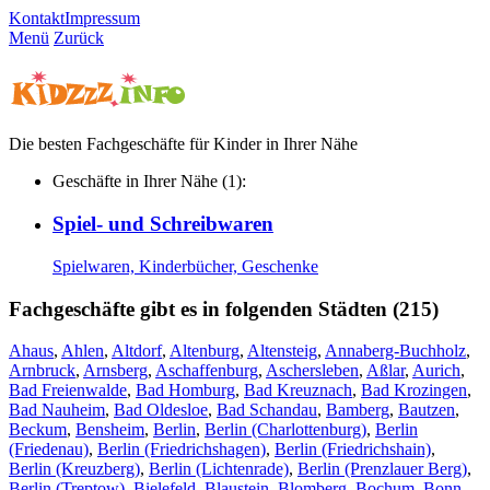
Kontakt
Impressum
Menü
Zurück
Die besten Fachgeschäfte für Kinder in Ihrer Nähe
Geschäfte in Ihrer Nähe (1):
Spiel- und Schreibwaren
Spielwaren, Kinderbücher, Geschenke
Fachgeschäfte gibt es in folgenden Städten (215)
Ahaus
,
Ahlen
,
Altdorf
,
Altenburg
,
Altensteig
,
Annaberg-Buchholz
,
Arnbruck
,
Arnsberg
,
Aschaffenburg
,
Aschersleben
,
Aßlar
,
Aurich
,
Bad Freienwalde
,
Bad Homburg
,
Bad Kreuznach
,
Bad Krozingen
,
Bad Nauheim
,
Bad Oldesloe
,
Bad Schandau
,
Bamberg
,
Bautzen
,
Beckum
,
Bensheim
,
Berlin
,
Berlin (Charlottenburg)
,
Berlin
(Friedenau)
,
Berlin (Friedrichshagen)
,
Berlin (Friedrichshain)
,
Berlin (Kreuzberg)
,
Berlin (Lichtenrade)
,
Berlin (Prenzlauer Berg)
,
Berlin (Treptow)
,
Bielefeld
,
Blaustein
,
Blomberg
,
Bochum
,
Bonn