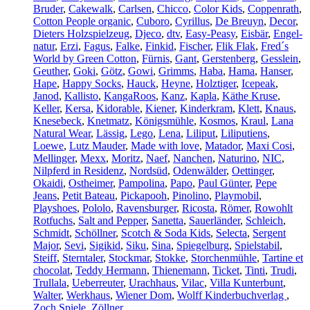
Bruder
,
Cakewalk
,
Carlsen
,
Chicco
,
Color Kids
,
Coppenrath
,
Cotton People organic
,
Cuboro
,
Cyrillus
,
De Breuyn
,
Decor
,
Dieters Holzspielzeug
,
Djeco
,
dtv
,
Easy-Peasy
,
Eisbär
,
Engel-
natur
,
Erzi
,
Fagus
,
Falke
,
Finkid
,
Fischer
,
Flik Flak
,
Fred´s
World by Green Cotton
,
Fürnis
,
Gant
,
Gerstenberg
,
Gesslein
,
Geuther
,
Goki
,
Götz
,
Gowi
,
Grimms
,
Haba
,
Hama
,
Hanser
,
Hape
,
Happy Socks
,
Hauck
,
Heyne
,
Holztiger
,
Icepeak
,
Janod
,
Kallisto
,
KangaRoos
,
Kanz
,
Kapla
,
Käthe Kruse
,
Keller
,
Kersa
,
Kidorable
,
Kiener
,
Kinderkram
,
Klett
,
Knaus
,
Knesebeck
,
Knetmatz
,
Königsmühle
,
Kosmos
,
Kraul
,
Lana
Natural Wear
,
Lässig
,
Lego
,
Lena
,
Liliput
,
Liliputiens
,
Loewe
,
Lutz Mauder
,
Made with love
,
Matador
,
Maxi Cosi
,
Mellinger
,
Mexx
,
Moritz
,
Naef
,
Nanchen
,
Naturino
,
NIC
,
Nilpferd in Residenz
,
Nordsüd
,
Odenwälder
,
Oettinger
,
Okaidi
,
Ostheimer
,
Pampolina
,
Papo
,
Paul Günter
,
Pepe
Jeans
,
Petit Bateau
,
Pickapooh
,
Pinolino
,
Playmobil
,
Playshoes
,
Pololo
,
Ravensburger
,
Ricosta
,
Römer
,
Rowohlt
Rotfuchs
,
Salt and Pepper
,
Sanetta
,
Sauerländer
,
Schleich
,
Schmidt
,
Schöllner
,
Scotch & Soda Kids
,
Selecta
,
Sergent
Major
,
Sevi
,
Sigikid
,
Siku
,
Sina
,
Spiegelburg
,
Spielstabil
,
Steiff
,
Sterntaler
,
Stockmar
,
Stokke
,
Storchenmühle
,
Tartine et
chocolat
,
Teddy Hermann
,
Thienemann
,
Ticket
,
Tinti
,
Trudi
,
Trullala
,
Ueberreuter
,
Urachhaus
,
Vilac
,
Villa Kunterbunt
,
Walter
,
Werkhaus
,
Wiener Dom
,
Wolff Kinderbuchverlag
,
Zoch Spiele
,
Zöllner