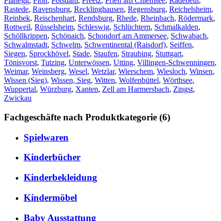
Planegg
,
Plön
,
Potsdam
,
Preetz
,
Prien am Chiemsee
,
Radebeul
,
Rastede
,
Ravensburg
,
Recklinghausen
,
Regensburg
,
Reichelsheim
,
Reinbek
,
Reischenhart
,
Rendsburg
,
Rhede
,
Rheinbach
,
Rödermark
,
Rottweil
,
Rüsselsheim
,
Schleswig
,
Schlüchtern
,
Schmalkalden
,
Schöllkrippen
,
Schönaich
,
Schondorf am Ammersee
,
Schwabach
,
Schwalmstadt
,
Schwelm
,
Schwentinental (Raisdorf)
,
Seiffen
,
Siegen
,
Sprockhövel
,
Stade
,
Staufen
,
Straubing
,
Stuttgart
,
Tönisvorst
,
Tutzing
,
Unterwössen
,
Utting
,
Villingen-Schwenningen
,
Weimar
,
Weinsberg
,
Wesel
,
Wetzlar
,
Wierschem
,
Wiesloch
,
Winsen
,
Wissen (Sieg)
,
Wissen, Sieg
,
Witten
,
Wolfenbüttel
,
Wörthsee
,
Wuppertal
,
Würzburg
,
Xanten
,
Zell am Harmersbach
,
Zingst
,
Zwickau
Fachgeschäfte nach Produktkategorie (6)
Spielwaren
Kinderbücher
Kinderbekleidung
Kindermöbel
Baby Ausstattung