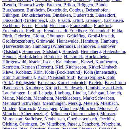
(Beuel)
,
Braunschweig
,
Bremen
,
Brilon
,
Brüggen
,
Bünde
,
Burghausen
,
Burkheim
,
Buxtehude
,
Cottbus
,
Deisenhofen
,
Dillingen
,
Dinkelscherben
,
Dinslaken
,
Duderstadt
,
Düsseldorf
,
Düsseldorf (Grafenberg)
,
Elz
,
Elzach
,
Erfurt
,
Erlangen
,
Erzhausen
,
Eschborn
,
Essen
,
Feucht
,
Flensburg
,
Frankenthal
,
Frankfurt
,
Fredenbeck
,
Freiburg
,
Freudenstadt
,
Friedberg
,
Frielendorf
,
Fulda
,
Fürth
,
Gehrden
,
Glonn
,
Göttingen
,
Gräfelfing
,
Groß-Umstadt
,
Großkrotzenburg
,
Grünwald
,
Hainewalde
,
Hamburg
,
Hamburg
(Harvestehude)
,
Hamburg (Winterhude)
,
Hannover
,
Hannover
(Oststadt)
,
Hannover (Südstadt)
,
Hanstedt
,
Heidelberg
,
Heitersheim
,
Hennef
,
Herbolzheim
,
Herdecke
,
Hersbruck
,
Hockenheim
,
Hürtgenwald
,
Idstein
,
Ilsede
,
Kaltenbrunn
,
Kassel
,
Kaufbeuren
,
Kempten
,
Kerpen (Horrem)
,
Kiel
,
Kirchseeon
,
Kirkel-Limbach
,
Kleve
,
Koblenz
,
Köln
,
Köln (Bocklemünd)
,
Köln (Innenstadt)
,
Köln (Lindenthal)
,
Köln (Neustadt-Süd)
,
Köln (Nippes)
,
Köln
(Sülz)
,
Königstein
,
Konstanz
,
Korschenbroich
,
Krefeld
,
Kressbronn
(Bodensee)
,
Kronberg
,
Kropp bei Schleswig
,
Landsberg am Lech
,
Lauchringen
,
Lauf
,
Leipzig
,
Limburg
,
Lindlar
,
Löchgau
,
Lörrach
,
Mainz
,
Malchin
,
Mannheim
,
Markkleeberg
,
Markt Schwaben
,
Meinhard-Schwebda
,
Memmingen
,
Merzig
,
Metelen
,
Miesbach
,
Minden
,
Morbach
,
Mössingen
,
München
,
München (Moosach)
,
München (Obermenzing)
,
München (Untermenzing)
,
Münster
,
Murnau am Staffelsee
,
Neuhausen
,
Oberbessenbach
,
Oechlitz
,
Olching
,
Östringen
,
Oy Mittelberg
,
Passau
,
Penzberg
,
Pforzheim
,