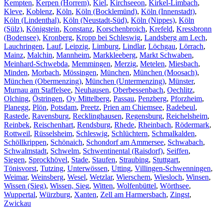
Kempten
,
Kerpen (Horrem)
,
Kiel
,
Kirchseeon
,
Kirkel-Limbach
,
Kleve
,
Koblenz
,
Köln
,
Köln (Bocklemünd)
,
Köln (Innenstadt)
,
Köln (Lindenthal)
,
Köln (Neustadt-Süd)
,
Köln (Nippes)
,
Köln
(Sülz)
,
Königstein
,
Konstanz
,
Korschenbroich
,
Krefeld
,
Kressbronn
(Bodensee)
,
Kronberg
,
Kropp bei Schleswig
,
Landsberg am Lech
,
Lauchringen
,
Lauf
,
Leipzig
,
Limburg
,
Lindlar
,
Löchgau
,
Lörrach
,
Mainz
,
Malchin
,
Mannheim
,
Markkleeberg
,
Markt Schwaben
,
Meinhard-Schwebda
,
Memmingen
,
Merzig
,
Metelen
,
Miesbach
,
Minden
,
Morbach
,
Mössingen
,
München
,
München (Moosach)
,
München (Obermenzing)
,
München (Untermenzing)
,
Münster
,
Murnau am Staffelsee
,
Neuhausen
,
Oberbessenbach
,
Oechlitz
,
Olching
,
Östringen
,
Oy Mittelberg
,
Passau
,
Penzberg
,
Pforzheim
,
Planegg
,
Plön
,
Potsdam
,
Preetz
,
Prien am Chiemsee
,
Radebeul
,
Rastede
,
Ravensburg
,
Recklinghausen
,
Regensburg
,
Reichelsheim
,
Reinbek
,
Reischenhart
,
Rendsburg
,
Rhede
,
Rheinbach
,
Rödermark
,
Rottweil
,
Rüsselsheim
,
Schleswig
,
Schlüchtern
,
Schmalkalden
,
Schöllkrippen
,
Schönaich
,
Schondorf am Ammersee
,
Schwabach
,
Schwalmstadt
,
Schwelm
,
Schwentinental (Raisdorf)
,
Seiffen
,
Siegen
,
Sprockhövel
,
Stade
,
Staufen
,
Straubing
,
Stuttgart
,
Tönisvorst
,
Tutzing
,
Unterwössen
,
Utting
,
Villingen-Schwenningen
,
Weimar
,
Weinsberg
,
Wesel
,
Wetzlar
,
Wierschem
,
Wiesloch
,
Winsen
,
Wissen (Sieg)
,
Wissen, Sieg
,
Witten
,
Wolfenbüttel
,
Wörthsee
,
Wuppertal
,
Würzburg
,
Xanten
,
Zell am Harmersbach
,
Zingst
,
Zwickau