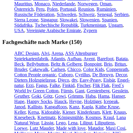
Mauritius
,
Monaco
,
Niederlande
,
Norwegen
,
Oman
,
Österreich
,
Peru
,
Polen
,
Portugal
,
Reunion
,
Rumänien
,
Russische Föderation
,
Schweden
,
Schweiz
,
Senegal
,
Serbien
,
Sierra Leone
,
Singapur
,
Slowakei
,
Slowenien
,
Spanien
,
Südafrika
,
Tschechische Republik
,
Turkmenistan
,
Ungarn
,
USA
,
Vereinigte Arabische Emirate
,
Zypern
Fachgeschäfte nach Marke (150)
ABC Design
,
Alvi
,
Arena
,
ASS Altenburger
Spielekartenfabrik
,
Atlantis
,
Aufbau
,
Avent
,
Barefoot
,
Batata
,
Beck
,
Bellybutton
,
Beltz & Gelberg
,
Bonpoint
,
Brio
,
Britax
,
Bruder
,
Cakewalk
,
Carlsen
,
Chicco
,
Color Kids
,
Coppenrath
,
Cotton People organic
,
Cuboro
,
Cyrillus
,
De Breuyn
,
Decor
,
Dieters Holzspielzeug
,
Djeco
,
dtv
,
Easy-Peasy
,
Eisbär
,
Engel-
natur
,
Erzi
,
Fagus
,
Falke
,
Finkid
,
Fischer
,
Flik Flak
,
Fred´s
World by Green Cotton
,
Fürnis
,
Gant
,
Gerstenberg
,
Gesslein
,
Geuther
,
Goki
,
Götz
,
Gowi
,
Grimms
,
Haba
,
Hama
,
Hanser
,
Hape
,
Happy Socks
,
Hauck
,
Heyne
,
Holztiger
,
Icepeak
,
Janod
,
Kallisto
,
KangaRoos
,
Kanz
,
Kapla
,
Käthe Kruse
,
Keller
,
Kersa
,
Kidorable
,
Kiener
,
Kinderkram
,
Klett
,
Knaus
,
Knesebeck
,
Knetmatz
,
Königsmühle
,
Kosmos
,
Kraul
,
Lana
Natural Wear
,
Lässig
,
Lego
,
Lena
,
Liliput
,
Liliputiens
,
Loewe
,
Lutz Mauder
,
Made with love
,
Matador
,
Maxi Cosi
,