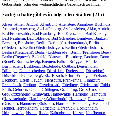
Geburtstags- oder den weihnachtlichen Gabentisch zu finden.
Fachgeschäfte gibt es in folgenden Städten (215)
Ahaus
,
Ahlen
,
Altdorf
,
Altenburg
,
Altensteig
,
Annaberg-Buchholz
,
Arnbruck
,
Arnsberg
,
Aschaffenburg
,
Aschersleben
,
Aßlar
,
Aurich
,
Bad Freienwalde
,
Bad Homburg
,
Bad Kreuznach
,
Bad Krozingen
,
Bad Nauheim
,
Bad Oldesloe
,
Bad Schandau
,
Bamberg
,
Bautzen
,
Beckum
,
Bensheim
,
Berlin
,
Berlin (Charlottenburg)
,
Berlin
(Friedenau)
,
Berlin (Friedrichshagen)
,
Berlin (Friedrichshain)
,
Berlin (Kreuzberg)
,
Berlin (Lichtenrade)
,
Berlin (Prenzlauer Berg)
,
Berlin (Treptow)
,
Bielefeld
,
Blaustein
,
Blomberg
,
Bochum
,
Bonn
(Beuel)
,
Braunschweig
,
Bremen
,
Brilon
,
Brüggen
,
Bünde
,
Burghausen
,
Burkheim
,
Buxtehude
,
Cottbus
,
Deisenhofen
,
Dillingen
,
Dinkelscherben
,
Dinslaken
,
Duderstadt
,
Düsseldorf
,
Düsseldorf (Grafenberg)
,
Elz
,
Elzach
,
Erfurt
,
Erlangen
,
Erzhausen
,
Eschborn
,
Essen
,
Feucht
,
Flensburg
,
Frankenthal
,
Frankfurt
,
Fredenbeck
,
Freiburg
,
Freudenstadt
,
Friedberg
,
Frielendorf
,
Fulda
,
Fürth
,
Gehrden
,
Glonn
,
Göttingen
,
Gräfelfing
,
Groß-Umstadt
,
Großkrotzenburg
,
Grünwald
,
Hainewalde
,
Hamburg
,
Hamburg
(Harvestehude)
,
Hamburg (Winterhude)
,
Hannover
,
Hannover
(Oststadt)
,
Hannover (Südstadt)
,
Hanstedt
,
Heidelberg
,
Heitersheim
,
Hennef
,
Herbolzheim
,
Herdecke
,
Hersbruck
,
Hockenheim
,
Hürtgenwald
,
Idstein
,
Ilsede
,
Kaltenbrunn
,
Kassel
,
Kaufbeuren
,