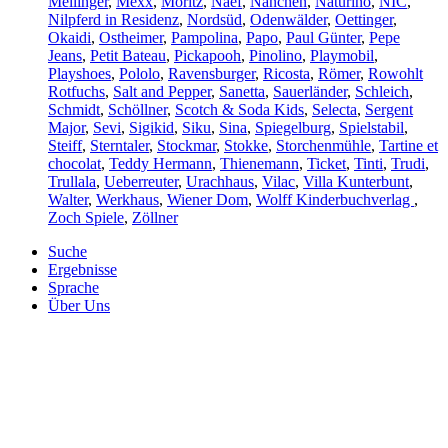
Mellinger
,
Mexx
,
Moritz
,
Naef
,
Nanchen
,
Naturino
,
NIC
,
Nilpferd in Residenz
,
Nordsüd
,
Odenwälder
,
Oettinger
,
Okaidi
,
Ostheimer
,
Pampolina
,
Papo
,
Paul Günter
,
Pepe
Jeans
,
Petit Bateau
,
Pickapooh
,
Pinolino
,
Playmobil
,
Playshoes
,
Pololo
,
Ravensburger
,
Ricosta
,
Römer
,
Rowohlt
Rotfuchs
,
Salt and Pepper
,
Sanetta
,
Sauerländer
,
Schleich
,
Schmidt
,
Schöllner
,
Scotch & Soda Kids
,
Selecta
,
Sergent
Major
,
Sevi
,
Sigikid
,
Siku
,
Sina
,
Spiegelburg
,
Spielstabil
,
Steiff
,
Sterntaler
,
Stockmar
,
Stokke
,
Storchenmühle
,
Tartine et
chocolat
,
Teddy Hermann
,
Thienemann
,
Ticket
,
Tinti
,
Trudi
,
Trullala
,
Ueberreuter
,
Urachhaus
,
Vilac
,
Villa Kunterbunt
,
Walter
,
Werkhaus
,
Wiener Dom
,
Wolff Kinderbuchverlag
,
Zoch Spiele
,
Zöllner
Suche
Ergebnisse
Sprache
Über Uns