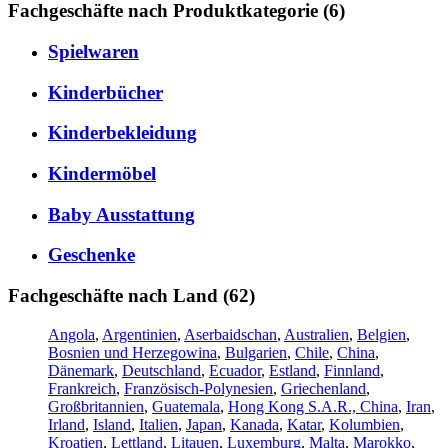
Fachgeschäfte nach Produktkategorie (6)
Spielwaren
Kinderbücher
Kinderbekleidung
Kindermöbel
Baby Ausstattung
Geschenke
Fachgeschäfte nach Land (62)
Angola
,
Argentinien
,
Aserbaidschan
,
Australien
,
Belgien
,
Bosnien und Herzegowina
,
Bulgarien
,
Chile
,
China
,
Dänemark
,
Deutschland
,
Ecuador
,
Estland
,
Finnland
,
Frankreich
,
Französisch-Polynesien
,
Griechenland
,
Großbritannien
,
Guatemala
,
Hong Kong S.A.R., China
,
Iran
,
Irland
,
Island
,
Italien
,
Japan
,
Kanada
,
Katar
,
Kolumbien
,
Kroatien
,
Lettland
,
Litauen
,
Luxemburg
,
Malta
,
Marokko
,