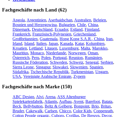
Fachgeschäfte nach Land (62)
Angola
,
Argentinien
,
Aserbaidschan
,
Australien
,
Belgien
,
Bosnien und Herzegowina
,
Bulgarien
,
Chile
,
China
,
Dänemark
,
Deutschland
,
Ecuador
,
Estland
,
Finnland
,
Frankreich
,
Französisch-Polynesien
,
Griechenland
,
Großbritannien
,
Guatemala
,
Hong Kong S.A.R., China
,
Iran
,
Irland
,
Island
,
Italien
,
Japan
,
Kanada
,
Katar
,
Kolumbien
,
Kroatien
,
Lettland
,
Litauen
,
Luxemburg
,
Malta
,
Marokko
,
Mauritius
,
Monaco
,
Niederlande
,
Norwegen
,
Oman
,
Österreich
,
Peru
,
Polen
,
Portugal
,
Reunion
,
Rumänien
,
Russische Föderation
,
Schweden
,
Schweiz
,
Senegal
,
Serbien
,
Sierra Leone
,
Singapur
,
Slowakei
,
Slowenien
,
Spanien
,
Südafrika
,
Tschechische Republik
,
Turkmenistan
,
Ungarn
,
USA
,
Vereinigte Arabische Emirate
,
Zypern
Fachgeschäfte nach Marke (150)
ABC Design
,
Alvi
,
Arena
,
ASS Altenburger
Spielekartenfabrik
,
Atlantis
,
Aufbau
,
Avent
,
Barefoot
,
Batata
,
Beck
,
Bellybutton
,
Beltz & Gelberg
,
Bonpoint
,
Brio
,
Britax
,
Bruder
,
Cakewalk
,
Carlsen
,
Chicco
,
Color Kids
,
Coppenrath
,
Cotton People organic
,
Cuboro
,
Cyrillus
,
De Breuyn
,
Decor
,