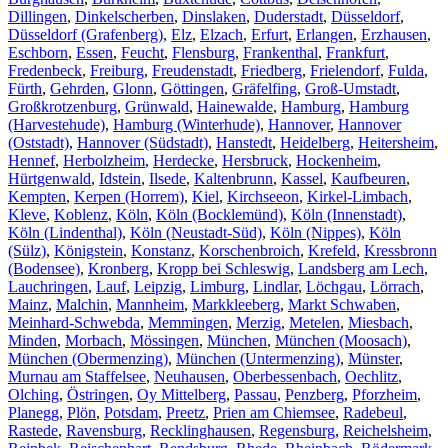
Dillingen
,
Dinkelscherben
,
Dinslaken
,
Duderstadt
,
Düsseldorf
,
Düsseldorf (Grafenberg)
,
Elz
,
Elzach
,
Erfurt
,
Erlangen
,
Erzhausen
,
Eschborn
,
Essen
,
Feucht
,
Flensburg
,
Frankenthal
,
Frankfurt
,
Fredenbeck
,
Freiburg
,
Freudenstadt
,
Friedberg
,
Frielendorf
,
Fulda
,
Fürth
,
Gehrden
,
Glonn
,
Göttingen
,
Gräfelfing
,
Groß-Umstadt
,
Großkrotzenburg
,
Grünwald
,
Hainewalde
,
Hamburg
,
Hamburg
(Harvestehude)
,
Hamburg (Winterhude)
,
Hannover
,
Hannover
(Oststadt)
,
Hannover (Südstadt)
,
Hanstedt
,
Heidelberg
,
Heitersheim
,
Hennef
,
Herbolzheim
,
Herdecke
,
Hersbruck
,
Hockenheim
,
Hürtgenwald
,
Idstein
,
Ilsede
,
Kaltenbrunn
,
Kassel
,
Kaufbeuren
,
Kempten
,
Kerpen (Horrem)
,
Kiel
,
Kirchseeon
,
Kirkel-Limbach
,
Kleve
,
Koblenz
,
Köln
,
Köln (Bocklemünd)
,
Köln (Innenstadt)
,
Köln (Lindenthal)
,
Köln (Neustadt-Süd)
,
Köln (Nippes)
,
Köln
(Sülz)
,
Königstein
,
Konstanz
,
Korschenbroich
,
Krefeld
,
Kressbronn
(Bodensee)
,
Kronberg
,
Kropp bei Schleswig
,
Landsberg am Lech
,
Lauchringen
,
Lauf
,
Leipzig
,
Limburg
,
Lindlar
,
Löchgau
,
Lörrach
,
Mainz
,
Malchin
,
Mannheim
,
Markkleeberg
,
Markt Schwaben
,
Meinhard-Schwebda
,
Memmingen
,
Merzig
,
Metelen
,
Miesbach
,
Minden
,
Morbach
,
Mössingen
,
München
,
München (Moosach)
,
München (Obermenzing)
,
München (Untermenzing)
,
Münster
,
Murnau am Staffelsee
,
Neuhausen
,
Oberbessenbach
,
Oechlitz
,
Olching
,
Östringen
,
Oy Mittelberg
,
Passau
,
Penzberg
,
Pforzheim
,
Planegg
,
Plön
,
Potsdam
,
Preetz
,
Prien am Chiemsee
,
Radebeul
,
Rastede
,
Ravensburg
,
Recklinghausen
,
Regensburg
,
Reichelsheim
,