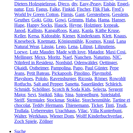
Dieters Holzspielzeug
,
Djeco
,
dtv
,
Easy-Peasy
,
Eisbär
,
Engel-
natur
,
Erzi
,
Fagus
,
Falke
,
Finkid
,
Fischer
,
Flik Flak
,
Fred´s
World by Green Cotton
,
Fürnis
,
Gant
,
Gerstenberg
,
Gesslein
,
Geuther
,
Goki
,
Götz
,
Gowi
,
Grimms
,
Haba
,
Hama
,
Hanser
,
Hape
,
Happy Socks
,
Hauck
,
Heyne
,
Holztiger
,
Icepeak
,
Janod
,
Kallisto
,
KangaRoos
,
Kanz
,
Kapla
,
Käthe Kruse
,
Keller
,
Kersa
,
Kidorable
,
Kiener
,
Kinderkram
,
Klett
,
Knaus
,
Knesebeck
,
Knetmatz
,
Königsmühle
,
Kosmos
,
Kraul
,
Lana
Natural Wear
,
Lässig
,
Lego
,
Lena
,
Liliput
,
Liliputiens
,
Loewe
,
Lutz Mauder
,
Made with love
,
Matador
,
Maxi Cosi
,
Mellinger
,
Mexx
,
Moritz
,
Naef
,
Nanchen
,
Naturino
,
NIC
,
Nilpferd in Residenz
,
Nordsüd
,
Odenwälder
,
Oettinger
,
Okaidi
,
Ostheimer
,
Pampolina
,
Papo
,
Paul Günter
,
Pepe
Jeans
,
Petit Bateau
,
Pickapooh
,
Pinolino
,
Playmobil
,
Playshoes
,
Pololo
,
Ravensburger
,
Ricosta
,
Römer
,
Rowohlt
Rotfuchs
,
Salt and Pepper
,
Sanetta
,
Sauerländer
,
Schleich
,
Schmidt
,
Schöllner
,
Scotch & Soda Kids
,
Selecta
,
Sergent
Major
,
Sevi
,
Sigikid
,
Siku
,
Sina
,
Spiegelburg
,
Spielstabil
,
Steiff
,
Sterntaler
,
Stockmar
,
Stokke
,
Storchenmühle
,
Tartine et
chocolat
,
Teddy Hermann
,
Thienemann
,
Ticket
,
Tinti
,
Trudi
,
Trullala
,
Ueberreuter
,
Urachhaus
,
Vilac
,
Villa Kunterbunt
,
Walter
,
Werkhaus
,
Wiener Dom
,
Wolff Kinderbuchverlag
,
Zoch Spiele
,
Zöllner
Suche