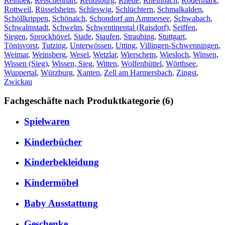
Reinbek
,
Reischenhart
,
Rendsburg
,
Rhede
,
Rheinbach
,
Rödermark
,
Rottweil
,
Rüsselsheim
,
Schleswig
,
Schlüchtern
,
Schmalkalden
,
Schöllkrippen
,
Schönaich
,
Schondorf am Ammersee
,
Schwabach
,
Schwalmstadt
,
Schwelm
,
Schwentinental (Raisdorf)
,
Seiffen
,
Siegen
,
Sprockhövel
,
Stade
,
Staufen
,
Straubing
,
Stuttgart
,
Tönisvorst
,
Tutzing
,
Unterwössen
,
Utting
,
Villingen-Schwenningen
,
Weimar
,
Weinsberg
,
Wesel
,
Wetzlar
,
Wierschem
,
Wiesloch
,
Winsen
,
Wissen (Sieg)
,
Wissen, Sieg
,
Witten
,
Wolfenbüttel
,
Wörthsee
,
Wuppertal
,
Würzburg
,
Xanten
,
Zell am Harmersbach
,
Zingst
,
Zwickau
Fachgeschäfte nach Produktkategorie (6)
Spielwaren
Kinderbücher
Kinderbekleidung
Kindermöbel
Baby Ausstattung
Geschenke