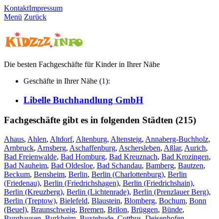
Kontakt
Impressum
Menü
Zurück
Die besten Fachgeschäfte für Kinder in Ihrer Nähe
Geschäfte in Ihrer Nähe (1):
Libelle Buchhandlung GmbH
Fachgeschäfte gibt es in folgenden Städten (215)
Ahaus
,
Ahlen
,
Altdorf
,
Altenburg
,
Altensteig
,
Annaberg-Buchholz
,
Arnbruck
,
Arnsberg
,
Aschaffenburg
,
Aschersleben
,
Aßlar
,
Aurich
,
Bad Freienwalde
,
Bad Homburg
,
Bad Kreuznach
,
Bad Krozingen
,
Bad Nauheim
,
Bad Oldesloe
,
Bad Schandau
,
Bamberg
,
Bautzen
,
Beckum
,
Bensheim
,
Berlin
,
Berlin (Charlottenburg)
,
Berlin
(Friedenau)
,
Berlin (Friedrichshagen)
,
Berlin (Friedrichshain)
,
Berlin (Kreuzberg)
,
Berlin (Lichtenrade)
,
Berlin (Prenzlauer Berg)
,
Berlin (Treptow)
,
Bielefeld
,
Blaustein
,
Blomberg
,
Bochum
,
Bonn
(Beuel)
,
Braunschweig
,
Bremen
,
Brilon
,
Brüggen
,
Bünde
,
Burghausen
,
Burkheim
,
Buxtehude
,
Cottbus
,
Deisenhofen
,