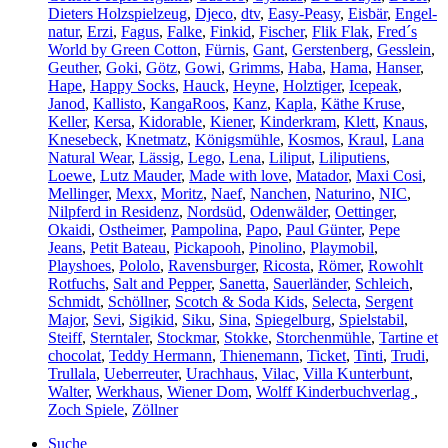
Dieters Holzspielzeug
,
Djeco
,
dtv
,
Easy-Peasy
,
Eisbär
,
Engel-
natur
,
Erzi
,
Fagus
,
Falke
,
Finkid
,
Fischer
,
Flik Flak
,
Fred´s
World by Green Cotton
,
Fürnis
,
Gant
,
Gerstenberg
,
Gesslein
,
Geuther
,
Goki
,
Götz
,
Gowi
,
Grimms
,
Haba
,
Hama
,
Hanser
,
Hape
,
Happy Socks
,
Hauck
,
Heyne
,
Holztiger
,
Icepeak
,
Janod
,
Kallisto
,
KangaRoos
,
Kanz
,
Kapla
,
Käthe Kruse
,
Keller
,
Kersa
,
Kidorable
,
Kiener
,
Kinderkram
,
Klett
,
Knaus
,
Knesebeck
,
Knetmatz
,
Königsmühle
,
Kosmos
,
Kraul
,
Lana
Natural Wear
,
Lässig
,
Lego
,
Lena
,
Liliput
,
Liliputiens
,
Loewe
,
Lutz Mauder
,
Made with love
,
Matador
,
Maxi Cosi
,
Mellinger
,
Mexx
,
Moritz
,
Naef
,
Nanchen
,
Naturino
,
NIC
,
Nilpferd in Residenz
,
Nordsüd
,
Odenwälder
,
Oettinger
,
Okaidi
,
Ostheimer
,
Pampolina
,
Papo
,
Paul Günter
,
Pepe
Jeans
,
Petit Bateau
,
Pickapooh
,
Pinolino
,
Playmobil
,
Playshoes
,
Pololo
,
Ravensburger
,
Ricosta
,
Römer
,
Rowohlt
Rotfuchs
,
Salt and Pepper
,
Sanetta
,
Sauerländer
,
Schleich
,
Schmidt
,
Schöllner
,
Scotch & Soda Kids
,
Selecta
,
Sergent
Major
,
Sevi
,
Sigikid
,
Siku
,
Sina
,
Spiegelburg
,
Spielstabil
,
Steiff
,
Sterntaler
,
Stockmar
,
Stokke
,
Storchenmühle
,
Tartine et
chocolat
,
Teddy Hermann
,
Thienemann
,
Ticket
,
Tinti
,
Trudi
,
Trullala
,
Ueberreuter
,
Urachhaus
,
Vilac
,
Villa Kunterbunt
,
Walter
,
Werkhaus
,
Wiener Dom
,
Wolff Kinderbuchverlag
,
Zoch Spiele
,
Zöllner
Suche