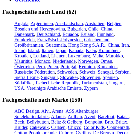
Fachgeschäfte nach Land (62)
Angola
,
Argentinien
,
Aserbaidschan
,
Australien
,
Belgien
,
Bosnien und Herzegowina
,
Bulgarien
,
Chile
,
China
,
Dänemark
,
Deutschland
,
Ecuador
,
Estland
,
Finnland
,
Frankreich
,
Französisch-Polynesien
,
Griechenland
,
Großbritannien
,
Guatemala
,
Hong Kong S.A.R., China
,
Iran
,
Irland
,
Island
,
Italien
,
Japan
,
Kanada
,
Katar
,
Kolumbien
,
Kroatien
,
Lettland
,
Litauen
,
Luxemburg
,
Malta
,
Marokko
,
Mauritius
,
Monaco
,
Niederlande
,
Norwegen
,
Oman
,
Österreich
,
Peru
,
Polen
,
Portugal
,
Reunion
,
Rumänien
,
Russische Föderation
,
Schweden
,
Schweiz
,
Senegal
,
Serbien
,
Sierra Leone
,
Singapur
,
Slowakei
,
Slowenien
,
Spanien
,
Südafrika
,
Tschechische Republik
,
Turkmenistan
,
Ungarn
,
USA
,
Vereinigte Arabische Emirate
,
Zypern
Fachgeschäfte nach Marke (150)
ABC Design
,
Alvi
,
Arena
,
ASS Altenburger
Spielekartenfabrik
,
Atlantis
,
Aufbau
,
Avent
,
Barefoot
,
Batata
,
Beck
,
Bellybutton
,
Beltz & Gelberg
,
Bonpoint
,
Brio
,
Britax
,
Bruder
,
Cakewalk
,
Carlsen
,
Chicco
,
Color Kids
,
Coppenrath
,
Cotton People organic
,
Cuboro
,
Cyrillus
,
De Breuyn
,
Decor
,