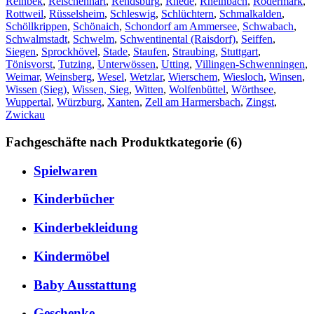
Reinbek
,
Reischenhart
,
Rendsburg
,
Rhede
,
Rheinbach
,
Rödermark
,
Rottweil
,
Rüsselsheim
,
Schleswig
,
Schlüchtern
,
Schmalkalden
,
Schöllkrippen
,
Schönaich
,
Schondorf am Ammersee
,
Schwabach
,
Schwalmstadt
,
Schwelm
,
Schwentinental (Raisdorf)
,
Seiffen
,
Siegen
,
Sprockhövel
,
Stade
,
Staufen
,
Straubing
,
Stuttgart
,
Tönisvorst
,
Tutzing
,
Unterwössen
,
Utting
,
Villingen-Schwenningen
,
Weimar
,
Weinsberg
,
Wesel
,
Wetzlar
,
Wierschem
,
Wiesloch
,
Winsen
,
Wissen (Sieg)
,
Wissen, Sieg
,
Witten
,
Wolfenbüttel
,
Wörthsee
,
Wuppertal
,
Würzburg
,
Xanten
,
Zell am Harmersbach
,
Zingst
,
Zwickau
Fachgeschäfte nach Produktkategorie (6)
Spielwaren
Kinderbücher
Kinderbekleidung
Kindermöbel
Baby Ausstattung
Geschenke