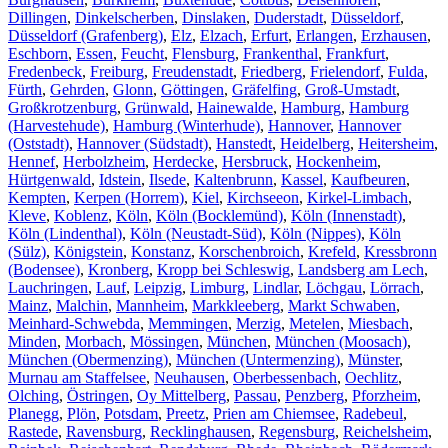
Dillingen
,
Dinkelscherben
,
Dinslaken
,
Duderstadt
,
Düsseldorf
,
Düsseldorf (Grafenberg)
,
Elz
,
Elzach
,
Erfurt
,
Erlangen
,
Erzhausen
,
Eschborn
,
Essen
,
Feucht
,
Flensburg
,
Frankenthal
,
Frankfurt
,
Fredenbeck
,
Freiburg
,
Freudenstadt
,
Friedberg
,
Frielendorf
,
Fulda
,
Fürth
,
Gehrden
,
Glonn
,
Göttingen
,
Gräfelfing
,
Groß-Umstadt
,
Großkrotzenburg
,
Grünwald
,
Hainewalde
,
Hamburg
,
Hamburg
(Harvestehude)
,
Hamburg (Winterhude)
,
Hannover
,
Hannover
(Oststadt)
,
Hannover (Südstadt)
,
Hanstedt
,
Heidelberg
,
Heitersheim
,
Hennef
,
Herbolzheim
,
Herdecke
,
Hersbruck
,
Hockenheim
,
Hürtgenwald
,
Idstein
,
Ilsede
,
Kaltenbrunn
,
Kassel
,
Kaufbeuren
,
Kempten
,
Kerpen (Horrem)
,
Kiel
,
Kirchseeon
,
Kirkel-Limbach
,
Kleve
,
Koblenz
,
Köln
,
Köln (Bocklemünd)
,
Köln (Innenstadt)
,
Köln (Lindenthal)
,
Köln (Neustadt-Süd)
,
Köln (Nippes)
,
Köln
(Sülz)
,
Königstein
,
Konstanz
,
Korschenbroich
,
Krefeld
,
Kressbronn
(Bodensee)
,
Kronberg
,
Kropp bei Schleswig
,
Landsberg am Lech
,
Lauchringen
,
Lauf
,
Leipzig
,
Limburg
,
Lindlar
,
Löchgau
,
Lörrach
,
Mainz
,
Malchin
,
Mannheim
,
Markkleeberg
,
Markt Schwaben
,
Meinhard-Schwebda
,
Memmingen
,
Merzig
,
Metelen
,
Miesbach
,
Minden
,
Morbach
,
Mössingen
,
München
,
München (Moosach)
,
München (Obermenzing)
,
München (Untermenzing)
,
Münster
,
Murnau am Staffelsee
,
Neuhausen
,
Oberbessenbach
,
Oechlitz
,
Olching
,
Östringen
,
Oy Mittelberg
,
Passau
,
Penzberg
,
Pforzheim
,
Planegg
,
Plön
,
Potsdam
,
Preetz
,
Prien am Chiemsee
,
Radebeul
,
Rastede
,
Ravensburg
,
Recklinghausen
,
Regensburg
,
Reichelsheim
,