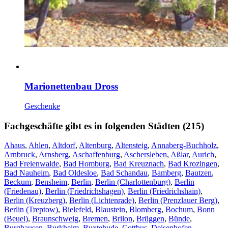
Marionettenbau Dross
Geschenke
Fachgeschäfte gibt es in folgenden Städten (215)
Ahaus
,
Ahlen
,
Altdorf
,
Altenburg
,
Altensteig
,
Annaberg-Buchholz
,
Arnbruck
,
Arnsberg
,
Aschaffenburg
,
Aschersleben
,
Aßlar
,
Aurich
,
Bad Freienwalde
,
Bad Homburg
,
Bad Kreuznach
,
Bad Krozingen
,
Bad Nauheim
,
Bad Oldesloe
,
Bad Schandau
,
Bamberg
,
Bautzen
,
Beckum
,
Bensheim
,
Berlin
,
Berlin (Charlottenburg)
,
Berlin
(Friedenau)
,
Berlin (Friedrichshagen)
,
Berlin (Friedrichshain)
,
Berlin (Kreuzberg)
,
Berlin (Lichtenrade)
,
Berlin (Prenzlauer Berg)
,
Berlin (Treptow)
,
Bielefeld
,
Blaustein
,
Blomberg
,
Bochum
,
Bonn
(Beuel)
,
Braunschweig
,
Bremen
,
Brilon
,
Brüggen
,
Bünde
,
Burghausen
,
Burkheim
,
Buxtehude
,
Cottbus
,
Deisenhofen
,