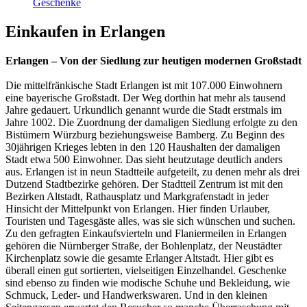
Geschenke
Einkaufen in Erlangen
Erlangen – Von der Siedlung zur heutigen modernen Großstadt
Die mittelfränkische Stadt Erlangen ist mit 107.000 Einwohnern
eine bayerische Großstadt. Der Weg dorthin hat mehr als tausend
Jahre gedauert. Urkundlich genannt wurde die Stadt erstmals im
Jahre 1002. Die Zuordnung der damaligen Siedlung erfolgte zu den
Bistümern Würzburg beziehungsweise Bamberg. Zu Beginn des
30jährigen Krieges lebten in den 120 Haushalten der damaligen
Stadt etwa 500 Einwohner. Das sieht heutzutage deutlich anders
aus. Erlangen ist in neun Stadtteile aufgeteilt, zu denen mehr als drei
Dutzend Stadtbezirke gehören. Der Stadtteil Zentrum ist mit den
Bezirken Altstadt, Rathausplatz und Markgrafenstadt in jeder
Hinsicht der Mittelpunkt von Erlangen. Hier finden Urlauber,
Touristen und Tagesgäste alles, was sie sich wünschen und suchen.
Zu den gefragten Einkaufsvierteln und Flaniermeilen in Erlangen
gehören die Nürnberger Straße, der Bohlenplatz, der Neustädter
Kirchenplatz sowie die gesamte Erlanger Altstadt. Hier gibt es
überall einen gut sortierten, vielseitigen Einzelhandel. Geschenke
sind ebenso zu finden wie modische Schuhe und Bekleidung, wie
Schmuck, Leder- und Handwerkswaren. Und in den kleinen