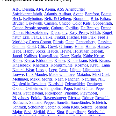
ABC Design
,
Alvi
,
Arena
,
ASS Altenburger
Spielekartenfabrik
,
Atlantis
,
Aufbau
,
Avent
,
Barefoot
,
Batata
,
Beck
,
Bellybutton
,
Beltz & Gelberg
,
Bonpoint
,
Brio
,
Britax
,
Bruder
,
Cakewalk
,
Carlsen
,
Chicco
,
Color Kids
,
Coppenrath
,
Cotton People organic
,
Cuboro
,
Cyrillus
,
De Breuyn
,
Decor
,
Dieters Holzspielzeug
,
Djeco
,
dtv
,
Easy-Peasy
,
Eisbär
,
Engel-
natur
,
Erzi
,
Fagus
,
Falke
,
Finkid
,
Fischer
,
Flik Flak
,
Fred´s
World by Green Cotton
,
Fürnis
,
Gant
,
Gerstenberg
,
Gesslein
,
Geuther
,
Goki
,
Götz
,
Gowi
,
Grimms
,
Haba
,
Hama
,
Hanser
,
Hape
,
Happy Socks
,
Hauck
,
Heyne
,
Holztiger
,
Icepeak
,
Janod
,
Kallisto
,
KangaRoos
,
Kanz
,
Kapla
,
Käthe Kruse
,
Keller
,
Kersa
,
Kidorable
,
Kiener
,
Kinderkram
,
Klett
,
Knaus
,
Knesebeck
,
Knetmatz
,
Königsmühle
,
Kosmos
,
Kraul
,
Lana
Natural Wear
,
Lässig
,
Lego
,
Lena
,
Liliput
,
Liliputiens
,
Loewe
,
Lutz Mauder
,
Made with love
,
Matador
,
Maxi Cosi
,
Mellinger
,
Mexx
,
Moritz
,
Naef
,
Nanchen
,
Naturino
,
NIC
,
Nilpferd in Residenz
,
Nordsüd
,
Odenwälder
,
Oettinger
,
Okaidi
,
Ostheimer
,
Pampolina
,
Papo
,
Paul Günter
,
Pepe
Jeans
,
Petit Bateau
,
Pickapooh
,
Pinolino
,
Playmobil
,
Playshoes
,
Pololo
,
Ravensburger
,
Ricosta
,
Römer
,
Rowohlt
Rotfuchs
,
Salt and Pepper
,
Sanetta
,
Sauerländer
,
Schleich
,
Schmidt
,
Schöllner
,
Scotch & Soda Kids
,
Selecta
,
Sergent
Major
,
Sevi
,
Sigikid
,
Siku
,
Sina
,
Spiegelburg
,
Spielstabil
,