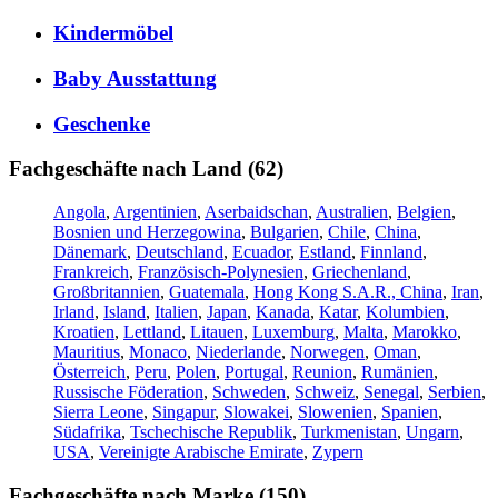
Kindermöbel
Baby Ausstattung
Geschenke
Fachgeschäfte nach Land (62)
Angola
,
Argentinien
,
Aserbaidschan
,
Australien
,
Belgien
,
Bosnien und Herzegowina
,
Bulgarien
,
Chile
,
China
,
Dänemark
,
Deutschland
,
Ecuador
,
Estland
,
Finnland
,
Frankreich
,
Französisch-Polynesien
,
Griechenland
,
Großbritannien
,
Guatemala
,
Hong Kong S.A.R., China
,
Iran
,
Irland
,
Island
,
Italien
,
Japan
,
Kanada
,
Katar
,
Kolumbien
,
Kroatien
,
Lettland
,
Litauen
,
Luxemburg
,
Malta
,
Marokko
,
Mauritius
,
Monaco
,
Niederlande
,
Norwegen
,
Oman
,
Österreich
,
Peru
,
Polen
,
Portugal
,
Reunion
,
Rumänien
,
Russische Föderation
,
Schweden
,
Schweiz
,
Senegal
,
Serbien
,
Sierra Leone
,
Singapur
,
Slowakei
,
Slowenien
,
Spanien
,
Südafrika
,
Tschechische Republik
,
Turkmenistan
,
Ungarn
,
USA
,
Vereinigte Arabische Emirate
,
Zypern
Fachgeschäfte nach Marke (150)