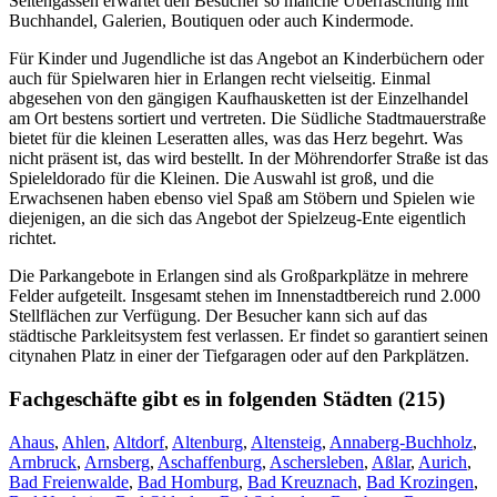
Seitengassen erwartet den Besucher so manche Überraschung mit
Buchhandel, Galerien, Boutiquen oder auch Kindermode.
Für Kinder und Jugendliche ist das Angebot an Kinderbüchern oder
auch für Spielwaren hier in Erlangen recht vielseitig. Einmal
abgesehen von den gängigen Kaufhausketten ist der Einzelhandel
am Ort bestens sortiert und vertreten. Die Südliche Stadtmauerstraße
bietet für die kleinen Leseratten alles, was das Herz begehrt. Was
nicht präsent ist, das wird bestellt. In der Möhrendorfer Straße ist das
Spieleldorado für die Kleinen. Die Auswahl ist groß, und die
Erwachsenen haben ebenso viel Spaß am Stöbern und Spielen wie
diejenigen, an die sich das Angebot der Spielzeug-Ente eigentlich
richtet.
Die Parkangebote in Erlangen sind als Großparkplätze in mehrere
Felder aufgeteilt. Insgesamt stehen im Innenstadtbereich rund 2.000
Stellflächen zur Verfügung. Der Besucher kann sich auf das
städtische Parkleitsystem fest verlassen. Er findet so garantiert seinen
citynahen Platz in einer der Tiefgaragen oder auf den Parkplätzen.
Fachgeschäfte gibt es in folgenden Städten (215)
Ahaus
,
Ahlen
,
Altdorf
,
Altenburg
,
Altensteig
,
Annaberg-Buchholz
,
Arnbruck
,
Arnsberg
,
Aschaffenburg
,
Aschersleben
,
Aßlar
,
Aurich
,
Bad Freienwalde
,
Bad Homburg
,
Bad Kreuznach
,
Bad Krozingen
,