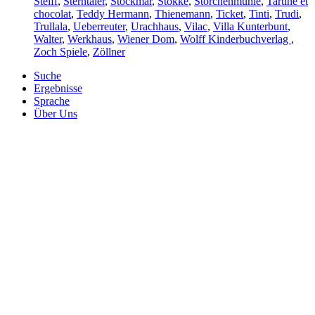
Steiff
,
Sterntaler
,
Stockmar
,
Stokke
,
Storchenmühle
,
Tartine et
chocolat
,
Teddy Hermann
,
Thienemann
,
Ticket
,
Tinti
,
Trudi
,
Trullala
,
Ueberreuter
,
Urachhaus
,
Vilac
,
Villa Kunterbunt
,
Walter
,
Werkhaus
,
Wiener Dom
,
Wolff Kinderbuchverlag
,
Zoch Spiele
,
Zöllner
Suche
Ergebnisse
Sprache
Über Uns