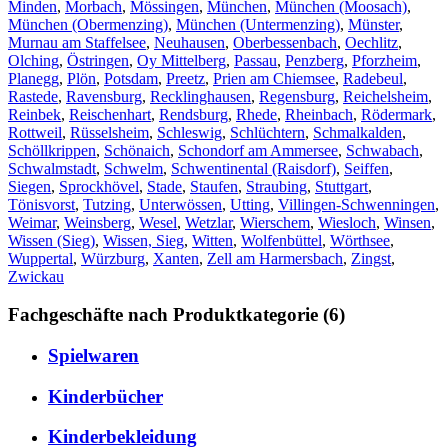
Minden
,
Morbach
,
Mössingen
,
München
,
München (Moosach)
,
München (Obermenzing)
,
München (Untermenzing)
,
Münster
,
Murnau am Staffelsee
,
Neuhausen
,
Oberbessenbach
,
Oechlitz
,
Olching
,
Östringen
,
Oy Mittelberg
,
Passau
,
Penzberg
,
Pforzheim
,
Planegg
,
Plön
,
Potsdam
,
Preetz
,
Prien am Chiemsee
,
Radebeul
,
Rastede
,
Ravensburg
,
Recklinghausen
,
Regensburg
,
Reichelsheim
,
Reinbek
,
Reischenhart
,
Rendsburg
,
Rhede
,
Rheinbach
,
Rödermark
,
Rottweil
,
Rüsselsheim
,
Schleswig
,
Schlüchtern
,
Schmalkalden
,
Schöllkrippen
,
Schönaich
,
Schondorf am Ammersee
,
Schwabach
,
Schwalmstadt
,
Schwelm
,
Schwentinental (Raisdorf)
,
Seiffen
,
Siegen
,
Sprockhövel
,
Stade
,
Staufen
,
Straubing
,
Stuttgart
,
Tönisvorst
,
Tutzing
,
Unterwössen
,
Utting
,
Villingen-Schwenningen
,
Weimar
,
Weinsberg
,
Wesel
,
Wetzlar
,
Wierschem
,
Wiesloch
,
Winsen
,
Wissen (Sieg)
,
Wissen, Sieg
,
Witten
,
Wolfenbüttel
,
Wörthsee
,
Wuppertal
,
Würzburg
,
Xanten
,
Zell am Harmersbach
,
Zingst
,
Zwickau
Fachgeschäfte nach Produktkategorie (6)
Spielwaren
Kinderbücher
Kinderbekleidung