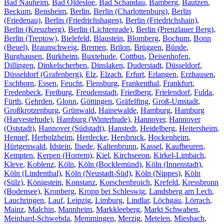
Bad Nauheim
,
Bad Oldesloe
,
Bad Schandau
,
Bamberg
,
Bautzen
,
Beckum
,
Bensheim
,
Berlin
,
Berlin (Charlottenburg)
,
Berlin
(Friedenau)
,
Berlin (Friedrichshagen)
,
Berlin (Friedrichshain)
,
Berlin (Kreuzberg)
,
Berlin (Lichtenrade)
,
Berlin (Prenzlauer Berg)
,
Berlin (Treptow)
,
Bielefeld
,
Blaustein
,
Blomberg
,
Bochum
,
Bonn
(Beuel)
,
Braunschweig
,
Bremen
,
Brilon
,
Brüggen
,
Bünde
,
Burghausen
,
Burkheim
,
Buxtehude
,
Cottbus
,
Deisenhofen
,
Dillingen
,
Dinkelscherben
,
Dinslaken
,
Duderstadt
,
Düsseldorf
,
Düsseldorf (Grafenberg)
,
Elz
,
Elzach
,
Erfurt
,
Erlangen
,
Erzhausen
,
Eschborn
,
Essen
,
Feucht
,
Flensburg
,
Frankenthal
,
Frankfurt
,
Fredenbeck
,
Freiburg
,
Freudenstadt
,
Friedberg
,
Frielendorf
,
Fulda
,
Fürth
,
Gehrden
,
Glonn
,
Göttingen
,
Gräfelfing
,
Groß-Umstadt
,
Großkrotzenburg
,
Grünwald
,
Hainewalde
,
Hamburg
,
Hamburg
(Harvestehude)
,
Hamburg (Winterhude)
,
Hannover
,
Hannover
(Oststadt)
,
Hannover (Südstadt)
,
Hanstedt
,
Heidelberg
,
Heitersheim
,
Hennef
,
Herbolzheim
,
Herdecke
,
Hersbruck
,
Hockenheim
,
Hürtgenwald
,
Idstein
,
Ilsede
,
Kaltenbrunn
,
Kassel
,
Kaufbeuren
,
Kempten
,
Kerpen (Horrem)
,
Kiel
,
Kirchseeon
,
Kirkel-Limbach
,
Kleve
,
Koblenz
,
Köln
,
Köln (Bocklemünd)
,
Köln (Innenstadt)
,
Köln (Lindenthal)
,
Köln (Neustadt-Süd)
,
Köln (Nippes)
,
Köln
(Sülz)
,
Königstein
,
Konstanz
,
Korschenbroich
,
Krefeld
,
Kressbronn
(Bodensee)
,
Kronberg
,
Kropp bei Schleswig
,
Landsberg am Lech
,
Lauchringen
,
Lauf
,
Leipzig
,
Limburg
,
Lindlar
,
Löchgau
,
Lörrach
,
Mainz
,
Malchin
,
Mannheim
,
Markkleeberg
,
Markt Schwaben
,
Meinhard-Schwebda
,
Memmingen
,
Merzig
,
Metelen
,
Miesbach
,