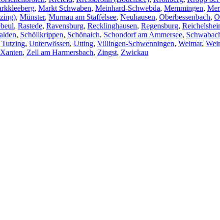
rkkleeberg
,
Markt Schwaben
,
Meinhard-Schwebda
,
Memmingen
,
Mer
zing)
,
Münster
,
Murnau am Staffelsee
,
Neuhausen
,
Oberbessenbach
,
O
beul
,
Rastede
,
Ravensburg
,
Recklinghausen
,
Regensburg
,
Reichelshe
alden
,
Schöllkrippen
,
Schönaich
,
Schondorf am Ammersee
,
Schwabac
,
Tutzing
,
Unterwössen
,
Utting
,
Villingen-Schwenningen
,
Weimar
,
Wei
Xanten
,
Zell am Harmersbach
,
Zingst
,
Zwickau