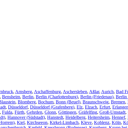
rnbruck
,
Arnsberg
,
Aschaffenburg
,
Aschersleben
,
Aßlar
,
Aurich
,
Bad F
,
Bensheim
,
Berlin
,
Berlin (Charlottenburg)
,
Berlin (Friedenau)
,
Berlin
Blaustein
,
Blomberg
,
Bochum
,
Bonn (Beuel)
,
Braunschweig
,
Bremen
,
adt
,
Düsseldorf
,
Düsseldorf (Grafenberg)
,
Elz
,
Elzach
,
Erfurt
,
Erlange
,
Fulda
,
Fürth
,
Gehrden
,
Glonn
,
Göttingen
,
Gräfelfing
,
Groß-Umstadt
,
dt)
,
Hannover (Südstadt)
,
Hanstedt
,
Heidelberg
,
Heitersheim
,
Hennef
,
Horrem)
,
Kiel
,
Kirchseeon
,
Kirkel-Limbach
,
Kleve
,
Koblenz
,
Köln
,
Kö
orschenbroich
,
Krefeld
,
Kressbronn (Bodensee)
,
Kronberg
,
Kropp bei