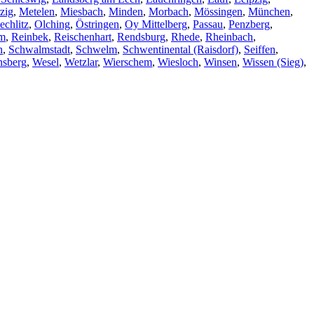
zig
,
Metelen
,
Miesbach
,
Minden
,
Morbach
,
Mössingen
,
München
,
echlitz
,
Olching
,
Östringen
,
Oy Mittelberg
,
Passau
,
Penzberg
,
im
,
Reinbek
,
Reischenhart
,
Rendsburg
,
Rhede
,
Rheinbach
,
h
,
Schwalmstadt
,
Schwelm
,
Schwentinental (Raisdorf)
,
Seiffen
,
nsberg
,
Wesel
,
Wetzlar
,
Wierschem
,
Wiesloch
,
Winsen
,
Wissen (Sieg)
,