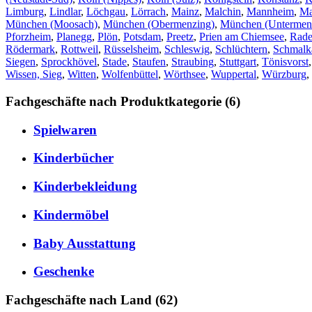
Limburg
,
Lindlar
,
Löchgau
,
Lörrach
,
Mainz
,
Malchin
,
Mannheim
,
Ma
München (Moosach)
,
München (Obermenzing)
,
München (Untermen
Pforzheim
,
Planegg
,
Plön
,
Potsdam
,
Preetz
,
Prien am Chiemsee
,
Rade
Rödermark
,
Rottweil
,
Rüsselsheim
,
Schleswig
,
Schlüchtern
,
Schmalk
Siegen
,
Sprockhövel
,
Stade
,
Staufen
,
Straubing
,
Stuttgart
,
Tönisvorst
Wissen, Sieg
,
Witten
,
Wolfenbüttel
,
Wörthsee
,
Wuppertal
,
Würzburg
,
Fachgeschäfte nach Produktkategorie (6)
Spielwaren
Kinderbücher
Kinderbekleidung
Kindermöbel
Baby Ausstattung
Geschenke
Fachgeschäfte nach Land (62)