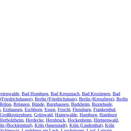
reienwalde
,
Bad Homburg
,
Bad Kreuznach
,
Bad Krozingen
,
Bad
 (Friedrichshagen)
,
Berlin (Friedrichshain)
,
Berlin (Kreuzberg)
,
Berlin
Brilon
,
Brüggen
,
Bünde
,
Burghausen
,
Burkheim
,
Buxtehude
,
n
,
Erzhausen
,
Eschborn
,
Essen
,
Feucht
,
Flensburg
,
Frankenthal
,
Großkrotzenburg
,
Grünwald
,
Hainewalde
,
Hamburg
,
Hamburg
Herbolzheim
,
Herdecke
,
Hersbruck
,
Hockenheim
,
Hürtgenwald
,
ln (Bocklemünd)
,
Köln (Innenstadt)
,
Köln (Lindenthal)
,
Köln
 Schleswig
,
Landsberg am Lech
,
Lauchringen
,
Lauf
,
Leipzig
,