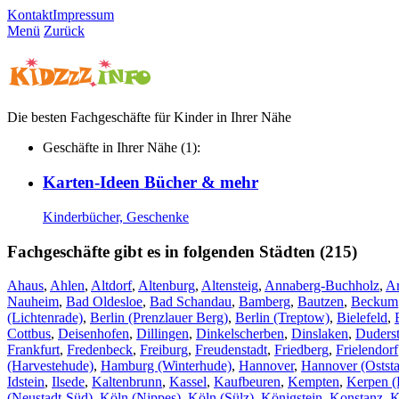
Kontakt
Impressum
Menü
Zurück
Die besten Fachgeschäfte für Kinder in Ihrer Nähe
Geschäfte in Ihrer Nähe (1):
Karten-Ideen Bücher & mehr
Kinderbücher, Geschenke
Fachgeschäfte gibt es in folgenden Städten (215)
Ahaus
,
Ahlen
,
Altdorf
,
Altenburg
,
Altensteig
,
Annaberg-Buchholz
,
A
Nauheim
,
Bad Oldesloe
,
Bad Schandau
,
Bamberg
,
Bautzen
,
Beckum
(Lichtenrade)
,
Berlin (Prenzlauer Berg)
,
Berlin (Treptow)
,
Bielefeld
,
Cottbus
,
Deisenhofen
,
Dillingen
,
Dinkelscherben
,
Dinslaken
,
Duderst
Frankfurt
,
Fredenbeck
,
Freiburg
,
Freudenstadt
,
Friedberg
,
Frielendorf
(Harvestehude)
,
Hamburg (Winterhude)
,
Hannover
,
Hannover (Oststa
Idstein
,
Ilsede
,
Kaltenbrunn
,
Kassel
,
Kaufbeuren
,
Kempten
,
Kerpen (
(Neustadt-Süd)
,
Köln (Nippes)
,
Köln (Sülz)
,
Königstein
,
Konstanz
,
K