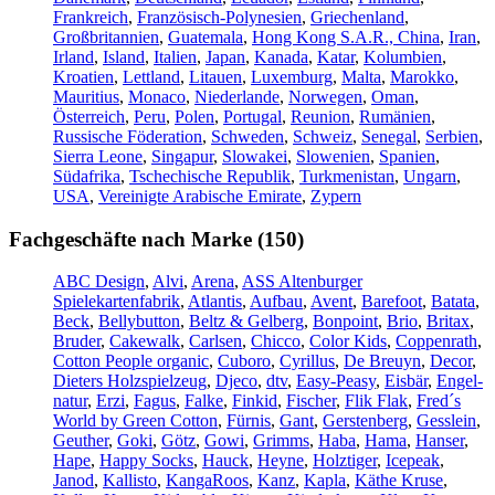
Frankreich
,
Französisch-Polynesien
,
Griechenland
,
Großbritannien
,
Guatemala
,
Hong Kong S.A.R., China
,
Iran
,
Irland
,
Island
,
Italien
,
Japan
,
Kanada
,
Katar
,
Kolumbien
,
Kroatien
,
Lettland
,
Litauen
,
Luxemburg
,
Malta
,
Marokko
,
Mauritius
,
Monaco
,
Niederlande
,
Norwegen
,
Oman
,
Österreich
,
Peru
,
Polen
,
Portugal
,
Reunion
,
Rumänien
,
Russische Föderation
,
Schweden
,
Schweiz
,
Senegal
,
Serbien
,
Sierra Leone
,
Singapur
,
Slowakei
,
Slowenien
,
Spanien
,
Südafrika
,
Tschechische Republik
,
Turkmenistan
,
Ungarn
,
USA
,
Vereinigte Arabische Emirate
,
Zypern
Fachgeschäfte nach Marke (150)
ABC Design
,
Alvi
,
Arena
,
ASS Altenburger
Spielekartenfabrik
,
Atlantis
,
Aufbau
,
Avent
,
Barefoot
,
Batata
,
Beck
,
Bellybutton
,
Beltz & Gelberg
,
Bonpoint
,
Brio
,
Britax
,
Bruder
,
Cakewalk
,
Carlsen
,
Chicco
,
Color Kids
,
Coppenrath
,
Cotton People organic
,
Cuboro
,
Cyrillus
,
De Breuyn
,
Decor
,
Dieters Holzspielzeug
,
Djeco
,
dtv
,
Easy-Peasy
,
Eisbär
,
Engel-
natur
,
Erzi
,
Fagus
,
Falke
,
Finkid
,
Fischer
,
Flik Flak
,
Fred´s
World by Green Cotton
,
Fürnis
,
Gant
,
Gerstenberg
,
Gesslein
,
Geuther
,
Goki
,
Götz
,
Gowi
,
Grimms
,
Haba
,
Hama
,
Hanser
,
Hape
,
Happy Socks
,
Hauck
,
Heyne
,
Holztiger
,
Icepeak
,
Janod
,
Kallisto
,
KangaRoos
,
Kanz
,
Kapla
,
Käthe Kruse
,