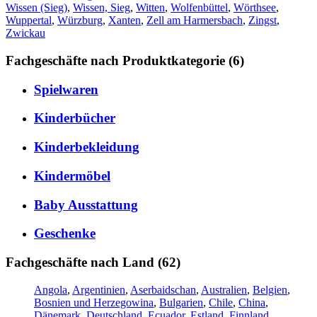
Wissen (Sieg)
,
Wissen, Sieg
,
Witten
,
Wolfenbüttel
,
Wörthsee
,
Wuppertal
,
Würzburg
,
Xanten
,
Zell am Harmersbach
,
Zingst
,
Zwickau
Fachgeschäfte nach Produktkategorie (6)
Spielwaren
Kinderbücher
Kinderbekleidung
Kindermöbel
Baby Ausstattung
Geschenke
Fachgeschäfte nach Land (62)
Angola
,
Argentinien
,
Aserbaidschan
,
Australien
,
Belgien
,
Bosnien und Herzegowina
,
Bulgarien
,
Chile
,
China
,
Dänemark
,
Deutschland
,
Ecuador
,
Estland
,
Finnland
,