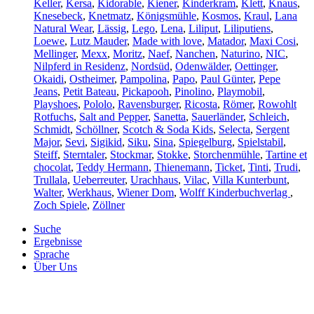
Keller
,
Kersa
,
Kidorable
,
Kiener
,
Kinderkram
,
Klett
,
Knaus
,
Knesebeck
,
Knetmatz
,
Königsmühle
,
Kosmos
,
Kraul
,
Lana
Natural Wear
,
Lässig
,
Lego
,
Lena
,
Liliput
,
Liliputiens
,
Loewe
,
Lutz Mauder
,
Made with love
,
Matador
,
Maxi Cosi
,
Mellinger
,
Mexx
,
Moritz
,
Naef
,
Nanchen
,
Naturino
,
NIC
,
Nilpferd in Residenz
,
Nordsüd
,
Odenwälder
,
Oettinger
,
Okaidi
,
Ostheimer
,
Pampolina
,
Papo
,
Paul Günter
,
Pepe
Jeans
,
Petit Bateau
,
Pickapooh
,
Pinolino
,
Playmobil
,
Playshoes
,
Pololo
,
Ravensburger
,
Ricosta
,
Römer
,
Rowohlt
Rotfuchs
,
Salt and Pepper
,
Sanetta
,
Sauerländer
,
Schleich
,
Schmidt
,
Schöllner
,
Scotch & Soda Kids
,
Selecta
,
Sergent
Major
,
Sevi
,
Sigikid
,
Siku
,
Sina
,
Spiegelburg
,
Spielstabil
,
Steiff
,
Sterntaler
,
Stockmar
,
Stokke
,
Storchenmühle
,
Tartine et
chocolat
,
Teddy Hermann
,
Thienemann
,
Ticket
,
Tinti
,
Trudi
,
Trullala
,
Ueberreuter
,
Urachhaus
,
Vilac
,
Villa Kunterbunt
,
Walter
,
Werkhaus
,
Wiener Dom
,
Wolff Kinderbuchverlag
,
Zoch Spiele
,
Zöllner
Suche
Ergebnisse
Sprache
Über Uns