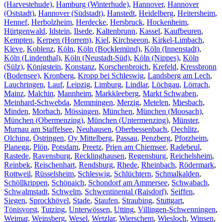
(Harvestehude)
,
Hamburg (Winterhude)
,
Hannover
,
Hannover
(Oststadt)
,
Hannover (Südstadt)
,
Hanstedt
,
Heidelberg
,
Heitersheim
,
Hennef
,
Herbolzheim
,
Herdecke
,
Hersbruck
,
Hockenheim
,
Hürtgenwald
,
Idstein
,
Ilsede
,
Kaltenbrunn
,
Kassel
,
Kaufbeuren
,
Kempten
,
Kerpen (Horrem)
,
Kiel
,
Kirchseeon
,
Kirkel-Limbach
,
Kleve
,
Koblenz
,
Köln
,
Köln (Bocklemünd)
,
Köln (Innenstadt)
,
Köln (Lindenthal)
,
Köln (Neustadt-Süd)
,
Köln (Nippes)
,
Köln
(Sülz)
,
Königstein
,
Konstanz
,
Korschenbroich
,
Krefeld
,
Kressbronn
(Bodensee)
,
Kronberg
,
Kropp bei Schleswig
,
Landsberg am Lech
,
Lauchringen
,
Lauf
,
Leipzig
,
Limburg
,
Lindlar
,
Löchgau
,
Lörrach
,
Mainz
,
Malchin
,
Mannheim
,
Markkleeberg
,
Markt Schwaben
,
Meinhard-Schwebda
,
Memmingen
,
Merzig
,
Metelen
,
Miesbach
,
Minden
,
Morbach
,
Mössingen
,
München
,
München (Moosach)
,
München (Obermenzing)
,
München (Untermenzing)
,
Münster
,
Murnau am Staffelsee
,
Neuhausen
,
Oberbessenbach
,
Oechlitz
,
Olching
,
Östringen
,
Oy Mittelberg
,
Passau
,
Penzberg
,
Pforzheim
,
Planegg
,
Plön
,
Potsdam
,
Preetz
,
Prien am Chiemsee
,
Radebeul
,
Rastede
,
Ravensburg
,
Recklinghausen
,
Regensburg
,
Reichelsheim
,
Reinbek
,
Reischenhart
,
Rendsburg
,
Rhede
,
Rheinbach
,
Rödermark
,
Rottweil
,
Rüsselsheim
,
Schleswig
,
Schlüchtern
,
Schmalkalden
,
Schöllkrippen
,
Schönaich
,
Schondorf am Ammersee
,
Schwabach
,
Schwalmstadt
,
Schwelm
,
Schwentinental (Raisdorf)
,
Seiffen
,
Siegen
,
Sprockhövel
,
Stade
,
Staufen
,
Straubing
,
Stuttgart
,
Tönisvorst
,
Tutzing
,
Unterwössen
,
Utting
,
Villingen-Schwenningen
,
Weimar
,
Weinsberg
,
Wesel
,
Wetzlar
,
Wierschem
,
Wiesloch
,
Winsen
,