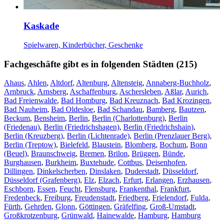
Kaskade
Spielwaren, Kinderbücher, Geschenke
Fachgeschäfte gibt es in folgenden Städten (215)
Ahaus
,
Ahlen
,
Altdorf
,
Altenburg
,
Altensteig
,
Annaberg-Buchholz
,
Arnbruck
,
Arnsberg
,
Aschaffenburg
,
Aschersleben
,
Aßlar
,
Aurich
,
Bad Freienwalde
,
Bad Homburg
,
Bad Kreuznach
,
Bad Krozingen
,
Bad Nauheim
,
Bad Oldesloe
,
Bad Schandau
,
Bamberg
,
Bautzen
,
Beckum
,
Bensheim
,
Berlin
,
Berlin (Charlottenburg)
,
Berlin
(Friedenau)
,
Berlin (Friedrichshagen)
,
Berlin (Friedrichshain)
,
Berlin (Kreuzberg)
,
Berlin (Lichtenrade)
,
Berlin (Prenzlauer Berg)
,
Berlin (Treptow)
,
Bielefeld
,
Blaustein
,
Blomberg
,
Bochum
,
Bonn
(Beuel)
,
Braunschweig
,
Bremen
,
Brilon
,
Brüggen
,
Bünde
,
Burghausen
,
Burkheim
,
Buxtehude
,
Cottbus
,
Deisenhofen
,
Dillingen
,
Dinkelscherben
,
Dinslaken
,
Duderstadt
,
Düsseldorf
,
Düsseldorf (Grafenberg)
,
Elz
,
Elzach
,
Erfurt
,
Erlangen
,
Erzhausen
,
Eschborn
,
Essen
,
Feucht
,
Flensburg
,
Frankenthal
,
Frankfurt
,
Fredenbeck
,
Freiburg
,
Freudenstadt
,
Friedberg
,
Frielendorf
,
Fulda
,
Fürth
,
Gehrden
,
Glonn
,
Göttingen
,
Gräfelfing
,
Groß-Umstadt
,
Großkrotzenburg
,
Grünwald
,
Hainewalde
,
Hamburg
,
Hamburg