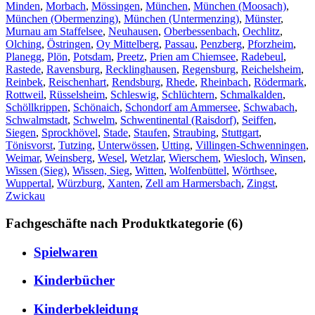
Minden
,
Morbach
,
Mössingen
,
München
,
München (Moosach)
,
München (Obermenzing)
,
München (Untermenzing)
,
Münster
,
Murnau am Staffelsee
,
Neuhausen
,
Oberbessenbach
,
Oechlitz
,
Olching
,
Östringen
,
Oy Mittelberg
,
Passau
,
Penzberg
,
Pforzheim
,
Planegg
,
Plön
,
Potsdam
,
Preetz
,
Prien am Chiemsee
,
Radebeul
,
Rastede
,
Ravensburg
,
Recklinghausen
,
Regensburg
,
Reichelsheim
,
Reinbek
,
Reischenhart
,
Rendsburg
,
Rhede
,
Rheinbach
,
Rödermark
,
Rottweil
,
Rüsselsheim
,
Schleswig
,
Schlüchtern
,
Schmalkalden
,
Schöllkrippen
,
Schönaich
,
Schondorf am Ammersee
,
Schwabach
,
Schwalmstadt
,
Schwelm
,
Schwentinental (Raisdorf)
,
Seiffen
,
Siegen
,
Sprockhövel
,
Stade
,
Staufen
,
Straubing
,
Stuttgart
,
Tönisvorst
,
Tutzing
,
Unterwössen
,
Utting
,
Villingen-Schwenningen
,
Weimar
,
Weinsberg
,
Wesel
,
Wetzlar
,
Wierschem
,
Wiesloch
,
Winsen
,
Wissen (Sieg)
,
Wissen, Sieg
,
Witten
,
Wolfenbüttel
,
Wörthsee
,
Wuppertal
,
Würzburg
,
Xanten
,
Zell am Harmersbach
,
Zingst
,
Zwickau
Fachgeschäfte nach Produktkategorie (6)
Spielwaren
Kinderbücher
Kinderbekleidung