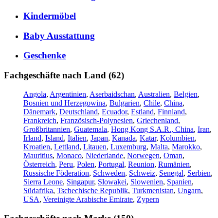
Kindermöbel
Baby Ausstattung
Geschenke
Fachgeschäfte nach Land (62)
Angola
,
Argentinien
,
Aserbaidschan
,
Australien
,
Belgien
,
Bosnien und Herzegowina
,
Bulgarien
,
Chile
,
China
,
Dänemark
,
Deutschland
,
Ecuador
,
Estland
,
Finnland
,
Frankreich
,
Französisch-Polynesien
,
Griechenland
,
Großbritannien
,
Guatemala
,
Hong Kong S.A.R., China
,
Iran
,
Irland
,
Island
,
Italien
,
Japan
,
Kanada
,
Katar
,
Kolumbien
,
Kroatien
,
Lettland
,
Litauen
,
Luxemburg
,
Malta
,
Marokko
,
Mauritius
,
Monaco
,
Niederlande
,
Norwegen
,
Oman
,
Österreich
,
Peru
,
Polen
,
Portugal
,
Reunion
,
Rumänien
,
Russische Föderation
,
Schweden
,
Schweiz
,
Senegal
,
Serbien
,
Sierra Leone
,
Singapur
,
Slowakei
,
Slowenien
,
Spanien
,
Südafrika
,
Tschechische Republik
,
Turkmenistan
,
Ungarn
,
USA
,
Vereinigte Arabische Emirate
,
Zypern