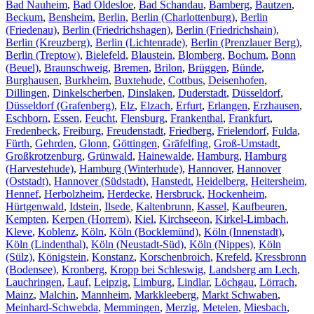
Bad Nauheim
,
Bad Oldesloe
,
Bad Schandau
,
Bamberg
,
Bautzen
,
Beckum
,
Bensheim
,
Berlin
,
Berlin (Charlottenburg)
,
Berlin
(Friedenau)
,
Berlin (Friedrichshagen)
,
Berlin (Friedrichshain)
,
Berlin (Kreuzberg)
,
Berlin (Lichtenrade)
,
Berlin (Prenzlauer Berg)
,
Berlin (Treptow)
,
Bielefeld
,
Blaustein
,
Blomberg
,
Bochum
,
Bonn
(Beuel)
,
Braunschweig
,
Bremen
,
Brilon
,
Brüggen
,
Bünde
,
Burghausen
,
Burkheim
,
Buxtehude
,
Cottbus
,
Deisenhofen
,
Dillingen
,
Dinkelscherben
,
Dinslaken
,
Duderstadt
,
Düsseldorf
,
Düsseldorf (Grafenberg)
,
Elz
,
Elzach
,
Erfurt
,
Erlangen
,
Erzhausen
,
Eschborn
,
Essen
,
Feucht
,
Flensburg
,
Frankenthal
,
Frankfurt
,
Fredenbeck
,
Freiburg
,
Freudenstadt
,
Friedberg
,
Frielendorf
,
Fulda
,
Fürth
,
Gehrden
,
Glonn
,
Göttingen
,
Gräfelfing
,
Groß-Umstadt
,
Großkrotzenburg
,
Grünwald
,
Hainewalde
,
Hamburg
,
Hamburg
(Harvestehude)
,
Hamburg (Winterhude)
,
Hannover
,
Hannover
(Oststadt)
,
Hannover (Südstadt)
,
Hanstedt
,
Heidelberg
,
Heitersheim
,
Hennef
,
Herbolzheim
,
Herdecke
,
Hersbruck
,
Hockenheim
,
Hürtgenwald
,
Idstein
,
Ilsede
,
Kaltenbrunn
,
Kassel
,
Kaufbeuren
,
Kempten
,
Kerpen (Horrem)
,
Kiel
,
Kirchseeon
,
Kirkel-Limbach
,
Kleve
,
Koblenz
,
Köln
,
Köln (Bocklemünd)
,
Köln (Innenstadt)
,
Köln (Lindenthal)
,
Köln (Neustadt-Süd)
,
Köln (Nippes)
,
Köln
(Sülz)
,
Königstein
,
Konstanz
,
Korschenbroich
,
Krefeld
,
Kressbronn
(Bodensee)
,
Kronberg
,
Kropp bei Schleswig
,
Landsberg am Lech
,
Lauchringen
,
Lauf
,
Leipzig
,
Limburg
,
Lindlar
,
Löchgau
,
Lörrach
,
Mainz
,
Malchin
,
Mannheim
,
Markkleeberg
,
Markt Schwaben
,
Meinhard-Schwebda
,
Memmingen
,
Merzig
,
Metelen
,
Miesbach
,