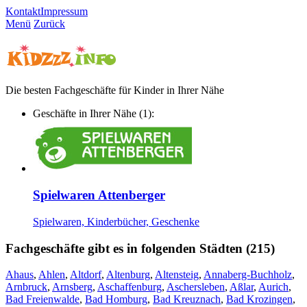
Kontakt
Impressum
Menü
Zurück
Die besten Fachgeschäfte für Kinder in Ihrer Nähe
Geschäfte in Ihrer Nähe (1):
Spielwaren Attenberger
Spielwaren, Kinderbücher, Geschenke
Fachgeschäfte gibt es in folgenden Städten (215)
Ahaus
,
Ahlen
,
Altdorf
,
Altenburg
,
Altensteig
,
Annaberg-Buchholz
,
Arnbruck
,
Arnsberg
,
Aschaffenburg
,
Aschersleben
,
Aßlar
,
Aurich
,
Bad Freienwalde
,
Bad Homburg
,
Bad Kreuznach
,
Bad Krozingen
,