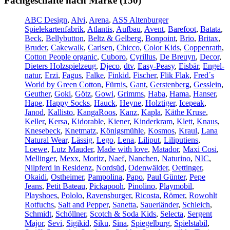
Fachgeschäfte nach Marke (150)
ABC Design
,
Alvi
,
Arena
,
ASS Altenburger
Spielekartenfabrik
,
Atlantis
,
Aufbau
,
Avent
,
Barefoot
,
Batata
,
Beck
,
Bellybutton
,
Beltz & Gelberg
,
Bonpoint
,
Brio
,
Britax
,
Bruder
,
Cakewalk
,
Carlsen
,
Chicco
,
Color Kids
,
Coppenrath
,
Cotton People organic
,
Cuboro
,
Cyrillus
,
De Breuyn
,
Decor
,
Dieters Holzspielzeug
,
Djeco
,
dtv
,
Easy-Peasy
,
Eisbär
,
Engel-
natur
,
Erzi
,
Fagus
,
Falke
,
Finkid
,
Fischer
,
Flik Flak
,
Fred´s
World by Green Cotton
,
Fürnis
,
Gant
,
Gerstenberg
,
Gesslein
,
Geuther
,
Goki
,
Götz
,
Gowi
,
Grimms
,
Haba
,
Hama
,
Hanser
,
Hape
,
Happy Socks
,
Hauck
,
Heyne
,
Holztiger
,
Icepeak
,
Janod
,
Kallisto
,
KangaRoos
,
Kanz
,
Kapla
,
Käthe Kruse
,
Keller
,
Kersa
,
Kidorable
,
Kiener
,
Kinderkram
,
Klett
,
Knaus
,
Knesebeck
,
Knetmatz
,
Königsmühle
,
Kosmos
,
Kraul
,
Lana
Natural Wear
,
Lässig
,
Lego
,
Lena
,
Liliput
,
Liliputiens
,
Loewe
,
Lutz Mauder
,
Made with love
,
Matador
,
Maxi Cosi
,
Mellinger
,
Mexx
,
Moritz
,
Naef
,
Nanchen
,
Naturino
,
NIC
,
Nilpferd in Residenz
,
Nordsüd
,
Odenwälder
,
Oettinger
,
Okaidi
,
Ostheimer
,
Pampolina
,
Papo
,
Paul Günter
,
Pepe
Jeans
,
Petit Bateau
,
Pickapooh
,
Pinolino
,
Playmobil
,
Playshoes
,
Pololo
,
Ravensburger
,
Ricosta
,
Römer
,
Rowohlt
Rotfuchs
,
Salt and Pepper
,
Sanetta
,
Sauerländer
,
Schleich
,
Schmidt
,
Schöllner
,
Scotch & Soda Kids
,
Selecta
,
Sergent
Major
,
Sevi
,
Sigikid
,
Siku
,
Sina
,
Spiegelburg
,
Spielstabil
,