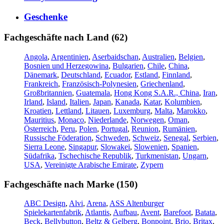
Geschenke
Fachgeschäfte nach Land (62)
Angola
,
Argentinien
,
Aserbaidschan
,
Australien
,
Belgien
,
Bosnien und Herzegowina
,
Bulgarien
,
Chile
,
China
,
Dänemark
,
Deutschland
,
Ecuador
,
Estland
,
Finnland
,
Frankreich
,
Französisch-Polynesien
,
Griechenland
,
Großbritannien
,
Guatemala
,
Hong Kong S.A.R., China
,
Iran
,
Irland
,
Island
,
Italien
,
Japan
,
Kanada
,
Katar
,
Kolumbien
,
Kroatien
,
Lettland
,
Litauen
,
Luxemburg
,
Malta
,
Marokko
,
Mauritius
,
Monaco
,
Niederlande
,
Norwegen
,
Oman
,
Österreich
,
Peru
,
Polen
,
Portugal
,
Reunion
,
Rumänien
,
Russische Föderation
,
Schweden
,
Schweiz
,
Senegal
,
Serbien
,
Sierra Leone
,
Singapur
,
Slowakei
,
Slowenien
,
Spanien
,
Südafrika
,
Tschechische Republik
,
Turkmenistan
,
Ungarn
,
USA
,
Vereinigte Arabische Emirate
,
Zypern
Fachgeschäfte nach Marke (150)
ABC Design
,
Alvi
,
Arena
,
ASS Altenburger
Spielekartenfabrik
,
Atlantis
,
Aufbau
,
Avent
,
Barefoot
,
Batata
,
Beck
,
Bellybutton
,
Beltz & Gelberg
,
Bonpoint
,
Brio
,
Britax
,