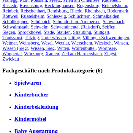
Planegg
,
Plön
,
Potsdam
,
Preetz
,
Prien am Chiemsee
,
Radebeul
,
Rastede
,
Ravensburg
,
Recklinghausen
,
Regensburg
,
Reichelsheim
,
Reinbek
,
Reischenhart
,
Rendsburg
,
Rhede
,
Rheinbach
,
Rödermark
,
Rottweil
,
Rüsselsheim
,
Schleswig
,
Schlüchtern
,
Schmalkalden
,
Schöllkrippen
,
Schönaich
,
Schondorf am Ammersee
,
Schwabach
,
Schwalmstadt
,
Schwelm
,
Schwentinental (Raisdorf)
,
Seiffen
,
Siegen
,
Sprockhövel
,
Stade
,
Staufen
,
Straubing
,
Stuttgart
,
Tönisvorst
,
Tutzing
,
Unterwössen
,
Utting
,
Villingen-Schwenningen
,
Weimar
,
Weinsberg
,
Wesel
,
Wetzlar
,
Wierschem
,
Wiesloch
,
Winsen
,
Wissen (Sieg)
,
Wissen, Sieg
,
Witten
,
Wolfenbüttel
,
Wörthsee
,
Wuppertal
,
Würzburg
,
Xanten
,
Zell am Harmersbach
,
Zingst
,
Zwickau
Fachgeschäfte nach Produktkategorie (6)
Spielwaren
Kinderbücher
Kinderbekleidung
Kindermöbel
Baby Ausstattung