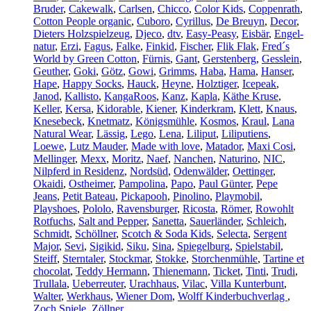
Bruder
,
Cakewalk
,
Carlsen
,
Chicco
,
Color Kids
,
Coppenrath
,
Cotton People organic
,
Cuboro
,
Cyrillus
,
De Breuyn
,
Decor
,
Dieters Holzspielzeug
,
Djeco
,
dtv
,
Easy-Peasy
,
Eisbär
,
Engel-
natur
,
Erzi
,
Fagus
,
Falke
,
Finkid
,
Fischer
,
Flik Flak
,
Fred´s
World by Green Cotton
,
Fürnis
,
Gant
,
Gerstenberg
,
Gesslein
,
Geuther
,
Goki
,
Götz
,
Gowi
,
Grimms
,
Haba
,
Hama
,
Hanser
,
Hape
,
Happy Socks
,
Hauck
,
Heyne
,
Holztiger
,
Icepeak
,
Janod
,
Kallisto
,
KangaRoos
,
Kanz
,
Kapla
,
Käthe Kruse
,
Keller
,
Kersa
,
Kidorable
,
Kiener
,
Kinderkram
,
Klett
,
Knaus
,
Knesebeck
,
Knetmatz
,
Königsmühle
,
Kosmos
,
Kraul
,
Lana
Natural Wear
,
Lässig
,
Lego
,
Lena
,
Liliput
,
Liliputiens
,
Loewe
,
Lutz Mauder
,
Made with love
,
Matador
,
Maxi Cosi
,
Mellinger
,
Mexx
,
Moritz
,
Naef
,
Nanchen
,
Naturino
,
NIC
,
Nilpferd in Residenz
,
Nordsüd
,
Odenwälder
,
Oettinger
,
Okaidi
,
Ostheimer
,
Pampolina
,
Papo
,
Paul Günter
,
Pepe
Jeans
,
Petit Bateau
,
Pickapooh
,
Pinolino
,
Playmobil
,
Playshoes
,
Pololo
,
Ravensburger
,
Ricosta
,
Römer
,
Rowohlt
Rotfuchs
,
Salt and Pepper
,
Sanetta
,
Sauerländer
,
Schleich
,
Schmidt
,
Schöllner
,
Scotch & Soda Kids
,
Selecta
,
Sergent
Major
,
Sevi
,
Sigikid
,
Siku
,
Sina
,
Spiegelburg
,
Spielstabil
,
Steiff
,
Sterntaler
,
Stockmar
,
Stokke
,
Storchenmühle
,
Tartine et
chocolat
,
Teddy Hermann
,
Thienemann
,
Ticket
,
Tinti
,
Trudi
,
Trullala
,
Ueberreuter
,
Urachhaus
,
Vilac
,
Villa Kunterbunt
,
Walter
,
Werkhaus
,
Wiener Dom
,
Wolff Kinderbuchverlag
,
Zoch Spiele
,
Zöllner