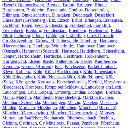
(Beuel)
,
Braunschweig
,
Bremen
,
Brilon
,
Brüggen
,
Bünde
,
Burghausen
,
Burkheim
,
Buxtehude
,
Cottbus
,
Deisenhofen
,
Dillingen
,
Dinkelscherben
,
Dinslaken
,
Duderstadt
,
Düsseldorf
,
Düsseldorf (Grafenberg)
,
Elz
,
Elzach
,
Erfurt
,
Erlangen
,
Erzhausen
,
Eschborn
,
Essen
,
Feucht
,
Flensburg
,
Frankenthal
,
Frankfurt
,
Fredenbeck
,
Freiburg
,
Freudenstadt
,
Friedberg
,
Frielendorf
,
Fulda
,
Fürth
,
Gehrden
,
Glonn
,
Göttingen
,
Gräfelfing
,
Groß-Umstadt
,
Großkrotzenburg
,
Grünwald
,
Hainewalde
,
Hamburg
,
Hamburg
(Harvestehude)
,
Hamburg (Winterhude)
,
Hannover
,
Hannover
(Oststadt)
,
Hannover (Südstadt)
,
Hanstedt
,
Heidelberg
,
Heitersheim
,
Hennef
,
Herbolzheim
,
Herdecke
,
Hersbruck
,
Hockenheim
,
Hürtgenwald
,
Idstein
,
Ilsede
,
Kaltenbrunn
,
Kassel
,
Kaufbeuren
,
Kempten
,
Kerpen (Horrem)
,
Kiel
,
Kirchseeon
,
Kirkel-Limbach
,
Kleve
,
Koblenz
,
Köln
,
Köln (Bocklemünd)
,
Köln (Innenstadt)
,
Köln (Lindenthal)
,
Köln (Neustadt-Süd)
,
Köln (Nippes)
,
Köln
(Sülz)
,
Königstein
,
Konstanz
,
Korschenbroich
,
Krefeld
,
Kressbronn
(Bodensee)
,
Kronberg
,
Kropp bei Schleswig
,
Landsberg am Lech
,
Lauchringen
,
Lauf
,
Leipzig
,
Limburg
,
Lindlar
,
Löchgau
,
Lörrach
,
Mainz
,
Malchin
,
Mannheim
,
Markkleeberg
,
Markt Schwaben
,
Meinhard-Schwebda
,
Memmingen
,
Merzig
,
Metelen
,
Miesbach
,
Minden
,
Morbach
,
Mössingen
,
München
,
München (Moosach)
,
München (Obermenzing)
,
München (Untermenzing)
,
Münster
,
Murnau am Staffelsee
,
Neuhausen
,
Oberbessenbach
,
Oechlitz
,
Olching
,
Östringen
,
Oy Mittelberg
,
Passau
,
Penzberg
,
Pforzheim
,