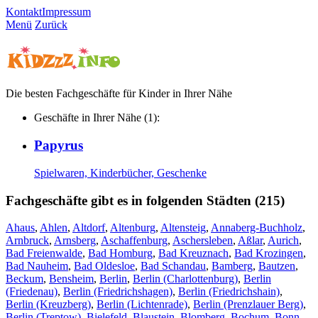
Kontakt
Impressum
Menü
Zurück
Die besten Fachgeschäfte für Kinder in Ihrer Nähe
Geschäfte in Ihrer Nähe (1):
Papyrus
Spielwaren, Kinderbücher, Geschenke
Fachgeschäfte gibt es in folgenden Städten (215)
Ahaus
,
Ahlen
,
Altdorf
,
Altenburg
,
Altensteig
,
Annaberg-Buchholz
,
Arnbruck
,
Arnsberg
,
Aschaffenburg
,
Aschersleben
,
Aßlar
,
Aurich
,
Bad Freienwalde
,
Bad Homburg
,
Bad Kreuznach
,
Bad Krozingen
,
Bad Nauheim
,
Bad Oldesloe
,
Bad Schandau
,
Bamberg
,
Bautzen
,
Beckum
,
Bensheim
,
Berlin
,
Berlin (Charlottenburg)
,
Berlin
(Friedenau)
,
Berlin (Friedrichshagen)
,
Berlin (Friedrichshain)
,
Berlin (Kreuzberg)
,
Berlin (Lichtenrade)
,
Berlin (Prenzlauer Berg)
,
Berlin (Treptow)
,
Bielefeld
,
Blaustein
,
Blomberg
,
Bochum
,
Bonn