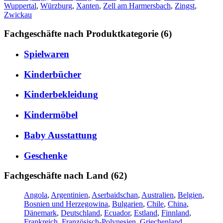
Wuppertal
,
Würzburg
,
Xanten
,
Zell am Harmersbach
,
Zingst
,
Zwickau
Fachgeschäfte nach Produktkategorie (6)
Spielwaren
Kinderbücher
Kinderbekleidung
Kindermöbel
Baby Ausstattung
Geschenke
Fachgeschäfte nach Land (62)
Angola
,
Argentinien
,
Aserbaidschan
,
Australien
,
Belgien
,
Bosnien und Herzegowina
,
Bulgarien
,
Chile
,
China
,
Dänemark
,
Deutschland
,
Ecuador
,
Estland
,
Finnland
,
Frankreich
,
Französisch-Polynesien
,
Griechenland
,