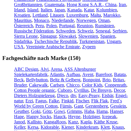
Großbritannien
,
Guatemala
,
Hong Kong S.A.R., China
,
Iran
,
Irland
,
Island
,
Italien
,
Japan
,
Kanada
,
Katar
,
Kolumbien
,
Kroatien
,
Lettland
,
Litauen
,
Luxemburg
,
Malta
,
Marokko
,
Mauritius
,
Monaco
,
Niederlande
,
Norwegen
,
Oman
,
Österreich
,
Peru
,
Polen
,
Portugal
,
Reunion
,
Rumänien
,
Russische Föderation
,
Schweden
,
Schweiz
,
Senegal
,
Serbien
,
Sierra Leone
,
Singapur
,
Slowakei
,
Slowenien
,
Spanien
,
Südafrika
,
Tschechische Republik
,
Turkmenistan
,
Ungarn
,
USA
,
Vereinigte Arabische Emirate
,
Zypern
Fachgeschäfte nach Marke (150)
ABC Design
,
Alvi
,
Arena
,
ASS Altenburger
Spielekartenfabrik
,
Atlantis
,
Aufbau
,
Avent
,
Barefoot
,
Batata
,
Beck
,
Bellybutton
,
Beltz & Gelberg
,
Bonpoint
,
Brio
,
Britax
,
Bruder
,
Cakewalk
,
Carlsen
,
Chicco
,
Color Kids
,
Coppenrath
,
Cotton People organic
,
Cuboro
,
Cyrillus
,
De Breuyn
,
Decor
,
Dieters Holzspielzeug
,
Djeco
,
dtv
,
Easy-Peasy
,
Eisbär
,
Engel-
natur
,
Erzi
,
Fagus
,
Falke
,
Finkid
,
Fischer
,
Flik Flak
,
Fred´s
World by Green Cotton
,
Fürnis
,
Gant
,
Gerstenberg
,
Gesslein
,
Geuther
,
Goki
,
Götz
,
Gowi
,
Grimms
,
Haba
,
Hama
,
Hanser
,
Hape
,
Happy Socks
,
Hauck
,
Heyne
,
Holztiger
,
Icepeak
,
Janod
,
Kallisto
,
KangaRoos
,
Kanz
,
Kapla
,
Käthe Kruse
,
Keller
,
Kersa
,
Kidorable
,
Kiener
,
Kinderkram
,
Klett
,
Knaus
,