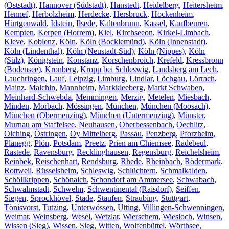
(Oststadt)
,
Hannover (Südstadt)
,
Hanstedt
,
Heidelberg
,
Heitersheim
,
Hennef
,
Herbolzheim
,
Herdecke
,
Hersbruck
,
Hockenheim
,
Hürtgenwald
,
Idstein
,
Ilsede
,
Kaltenbrunn
,
Kassel
,
Kaufbeuren
,
Kempten
,
Kerpen (Horrem)
,
Kiel
,
Kirchseeon
,
Kirkel-Limbach
,
Kleve
,
Koblenz
,
Köln
,
Köln (Bocklemünd)
,
Köln (Innenstadt)
,
Köln (Lindenthal)
,
Köln (Neustadt-Süd)
,
Köln (Nippes)
,
Köln
(Sülz)
,
Königstein
,
Konstanz
,
Korschenbroich
,
Krefeld
,
Kressbronn
(Bodensee)
,
Kronberg
,
Kropp bei Schleswig
,
Landsberg am Lech
,
Lauchringen
,
Lauf
,
Leipzig
,
Limburg
,
Lindlar
,
Löchgau
,
Lörrach
,
Mainz
,
Malchin
,
Mannheim
,
Markkleeberg
,
Markt Schwaben
,
Meinhard-Schwebda
,
Memmingen
,
Merzig
,
Metelen
,
Miesbach
,
Minden
,
Morbach
,
Mössingen
,
München
,
München (Moosach)
,
München (Obermenzing)
,
München (Untermenzing)
,
Münster
,
Murnau am Staffelsee
,
Neuhausen
,
Oberbessenbach
,
Oechlitz
,
Olching
,
Östringen
,
Oy Mittelberg
,
Passau
,
Penzberg
,
Pforzheim
,
Planegg
,
Plön
,
Potsdam
,
Preetz
,
Prien am Chiemsee
,
Radebeul
,
Rastede
,
Ravensburg
,
Recklinghausen
,
Regensburg
,
Reichelsheim
,
Reinbek
,
Reischenhart
,
Rendsburg
,
Rhede
,
Rheinbach
,
Rödermark
,
Rottweil
,
Rüsselsheim
,
Schleswig
,
Schlüchtern
,
Schmalkalden
,
Schöllkrippen
,
Schönaich
,
Schondorf am Ammersee
,
Schwabach
,
Schwalmstadt
,
Schwelm
,
Schwentinental (Raisdorf)
,
Seiffen
,
Siegen
,
Sprockhövel
,
Stade
,
Staufen
,
Straubing
,
Stuttgart
,
Tönisvorst
,
Tutzing
,
Unterwössen
,
Utting
,
Villingen-Schwenningen
,
Weimar
,
Weinsberg
,
Wesel
,
Wetzlar
,
Wierschem
,
Wiesloch
,
Winsen
,
Wissen (Sieg)
,
Wissen, Sieg
,
Witten
,
Wolfenbüttel
,
Wörthsee
,