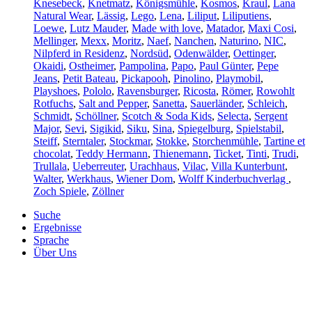
Knesebeck
,
Knetmatz
,
Königsmühle
,
Kosmos
,
Kraul
,
Lana
Natural Wear
,
Lässig
,
Lego
,
Lena
,
Liliput
,
Liliputiens
,
Loewe
,
Lutz Mauder
,
Made with love
,
Matador
,
Maxi Cosi
,
Mellinger
,
Mexx
,
Moritz
,
Naef
,
Nanchen
,
Naturino
,
NIC
,
Nilpferd in Residenz
,
Nordsüd
,
Odenwälder
,
Oettinger
,
Okaidi
,
Ostheimer
,
Pampolina
,
Papo
,
Paul Günter
,
Pepe
Jeans
,
Petit Bateau
,
Pickapooh
,
Pinolino
,
Playmobil
,
Playshoes
,
Pololo
,
Ravensburger
,
Ricosta
,
Römer
,
Rowohlt
Rotfuchs
,
Salt and Pepper
,
Sanetta
,
Sauerländer
,
Schleich
,
Schmidt
,
Schöllner
,
Scotch & Soda Kids
,
Selecta
,
Sergent
Major
,
Sevi
,
Sigikid
,
Siku
,
Sina
,
Spiegelburg
,
Spielstabil
,
Steiff
,
Sterntaler
,
Stockmar
,
Stokke
,
Storchenmühle
,
Tartine et
chocolat
,
Teddy Hermann
,
Thienemann
,
Ticket
,
Tinti
,
Trudi
,
Trullala
,
Ueberreuter
,
Urachhaus
,
Vilac
,
Villa Kunterbunt
,
Walter
,
Werkhaus
,
Wiener Dom
,
Wolff Kinderbuchverlag
,
Zoch Spiele
,
Zöllner
Suche
Ergebnisse
Sprache
Über Uns