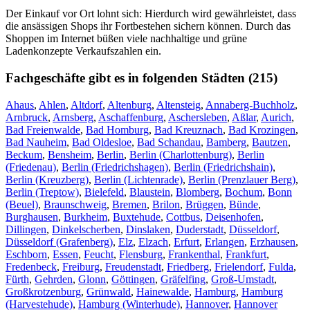
Der Einkauf vor Ort lohnt sich: Hierdurch wird gewährleistet, dass
die ansässigen Shops ihr Fortbestehen sichern können. Durch das
Shoppen im Internet büßen viele nachhaltige und grüne
Ladenkonzepte Verkaufszahlen ein.
Fachgeschäfte gibt es in folgenden Städten (215)
Ahaus
,
Ahlen
,
Altdorf
,
Altenburg
,
Altensteig
,
Annaberg-Buchholz
,
Arnbruck
,
Arnsberg
,
Aschaffenburg
,
Aschersleben
,
Aßlar
,
Aurich
,
Bad Freienwalde
,
Bad Homburg
,
Bad Kreuznach
,
Bad Krozingen
,
Bad Nauheim
,
Bad Oldesloe
,
Bad Schandau
,
Bamberg
,
Bautzen
,
Beckum
,
Bensheim
,
Berlin
,
Berlin (Charlottenburg)
,
Berlin
(Friedenau)
,
Berlin (Friedrichshagen)
,
Berlin (Friedrichshain)
,
Berlin (Kreuzberg)
,
Berlin (Lichtenrade)
,
Berlin (Prenzlauer Berg)
,
Berlin (Treptow)
,
Bielefeld
,
Blaustein
,
Blomberg
,
Bochum
,
Bonn
(Beuel)
,
Braunschweig
,
Bremen
,
Brilon
,
Brüggen
,
Bünde
,
Burghausen
,
Burkheim
,
Buxtehude
,
Cottbus
,
Deisenhofen
,
Dillingen
,
Dinkelscherben
,
Dinslaken
,
Duderstadt
,
Düsseldorf
,
Düsseldorf (Grafenberg)
,
Elz
,
Elzach
,
Erfurt
,
Erlangen
,
Erzhausen
,
Eschborn
,
Essen
,
Feucht
,
Flensburg
,
Frankenthal
,
Frankfurt
,
Fredenbeck
,
Freiburg
,
Freudenstadt
,
Friedberg
,
Frielendorf
,
Fulda
,
Fürth
,
Gehrden
,
Glonn
,
Göttingen
,
Gräfelfing
,
Groß-Umstadt
,
Großkrotzenburg
,
Grünwald
,
Hainewalde
,
Hamburg
,
Hamburg
(Harvestehude)
,
Hamburg (Winterhude)
,
Hannover
,
Hannover