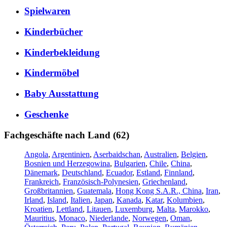
Spielwaren
Kinderbücher
Kinderbekleidung
Kindermöbel
Baby Ausstattung
Geschenke
Fachgeschäfte nach Land (62)
Angola
,
Argentinien
,
Aserbaidschan
,
Australien
,
Belgien
,
Bosnien und Herzegowina
,
Bulgarien
,
Chile
,
China
,
Dänemark
,
Deutschland
,
Ecuador
,
Estland
,
Finnland
,
Frankreich
,
Französisch-Polynesien
,
Griechenland
,
Großbritannien
,
Guatemala
,
Hong Kong S.A.R., China
,
Iran
,
Irland
,
Island
,
Italien
,
Japan
,
Kanada
,
Katar
,
Kolumbien
,
Kroatien
,
Lettland
,
Litauen
,
Luxemburg
,
Malta
,
Marokko
,
Mauritius
,
Monaco
,
Niederlande
,
Norwegen
,
Oman
,