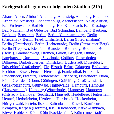
Fachgeschäfte gibt es in folgenden Städten (215)
Ahaus
,
Ahlen
,
Altdorf
,
Altenburg
,
Altensteig
,
Annaberg-Buchholz
,
Arnbruck
,
Arnsberg
,
Aschaffenburg
,
Aschersleben
,
Aßlar
,
Aurich
,
Bad Freienwalde
,
Bad Homburg
,
Bad Kreuznach
,
Bad Krozingen
,
Bad Nauheim
,
Bad Oldesloe
,
Bad Schandau
,
Bamberg
,
Bautzen
,
Beckum
,
Bensheim
,
Berlin
,
Berlin (Charlottenburg)
,
Berlin
(Friedenau)
,
Berlin (Friedrichshagen)
,
Berlin (Friedrichshain)
,
Berlin (Kreuzberg)
,
Berlin (Lichtenrade)
,
Berlin (Prenzlauer Berg)
,
Berlin (Treptow)
,
Bielefeld
,
Blaustein
,
Blomberg
,
Bochum
,
Bonn
(Beuel)
,
Braunschweig
,
Bremen
,
Brilon
,
Brüggen
,
Bünde
,
Burghausen
,
Burkheim
,
Buxtehude
,
Cottbus
,
Deisenhofen
,
Dillingen
,
Dinkelscherben
,
Dinslaken
,
Duderstadt
,
Düsseldorf
,
Düsseldorf (Grafenberg)
,
Elz
,
Elzach
,
Erfurt
,
Erlangen
,
Erzhausen
,
Eschborn
,
Essen
,
Feucht
,
Flensburg
,
Frankenthal
,
Frankfurt
,
Fredenbeck
,
Freiburg
,
Freudenstadt
,
Friedberg
,
Frielendorf
,
Fulda
,
Fürth
,
Gehrden
,
Glonn
,
Göttingen
,
Gräfelfing
,
Groß-Umstadt
,
Großkrotzenburg
,
Grünwald
,
Hainewalde
,
Hamburg
,
Hamburg
(Harvestehude)
,
Hamburg (Winterhude)
,
Hannover
,
Hannover
(Oststadt)
,
Hannover (Südstadt)
,
Hanstedt
,
Heidelberg
,
Heitersheim
,
Hennef
,
Herbolzheim
,
Herdecke
,
Hersbruck
,
Hockenheim
,
Hürtgenwald
,
Idstein
,
Ilsede
,
Kaltenbrunn
,
Kassel
,
Kaufbeuren
,
Kempten
,
Kerpen (Horrem)
,
Kiel
,
Kirchseeon
,
Kirkel-Limbach
,
Kleve
,
Koblenz
,
Köln
,
Köln (Bocklemünd)
,
Köln (Innenstadt)
,