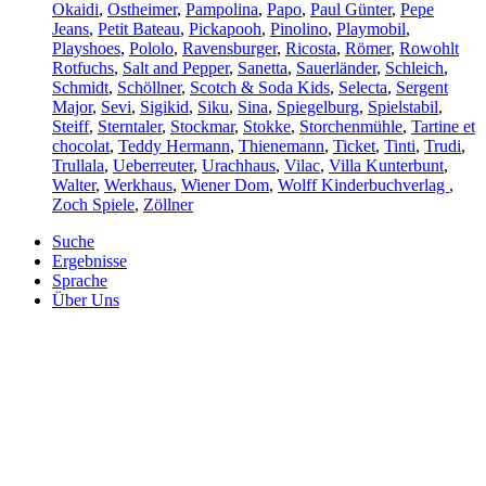
Okaidi
,
Ostheimer
,
Pampolina
,
Papo
,
Paul Günter
,
Pepe
Jeans
,
Petit Bateau
,
Pickapooh
,
Pinolino
,
Playmobil
,
Playshoes
,
Pololo
,
Ravensburger
,
Ricosta
,
Römer
,
Rowohlt
Rotfuchs
,
Salt and Pepper
,
Sanetta
,
Sauerländer
,
Schleich
,
Schmidt
,
Schöllner
,
Scotch & Soda Kids
,
Selecta
,
Sergent
Major
,
Sevi
,
Sigikid
,
Siku
,
Sina
,
Spiegelburg
,
Spielstabil
,
Steiff
,
Sterntaler
,
Stockmar
,
Stokke
,
Storchenmühle
,
Tartine et
chocolat
,
Teddy Hermann
,
Thienemann
,
Ticket
,
Tinti
,
Trudi
,
Trullala
,
Ueberreuter
,
Urachhaus
,
Vilac
,
Villa Kunterbunt
,
Walter
,
Werkhaus
,
Wiener Dom
,
Wolff Kinderbuchverlag
,
Zoch Spiele
,
Zöllner
Suche
Ergebnisse
Sprache
Über Uns