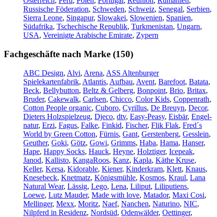
Österreich
,
Peru
,
Polen
,
Portugal
,
Reunion
,
Rumänien
,
Russische Föderation
,
Schweden
,
Schweiz
,
Senegal
,
Serbien
,
Sierra Leone
,
Singapur
,
Slowakei
,
Slowenien
,
Spanien
,
Südafrika
,
Tschechische Republik
,
Turkmenistan
,
Ungarn
,
USA
,
Vereinigte Arabische Emirate
,
Zypern
Fachgeschäfte nach Marke (150)
ABC Design
,
Alvi
,
Arena
,
ASS Altenburger
Spielekartenfabrik
,
Atlantis
,
Aufbau
,
Avent
,
Barefoot
,
Batata
,
Beck
,
Bellybutton
,
Beltz & Gelberg
,
Bonpoint
,
Brio
,
Britax
,
Bruder
,
Cakewalk
,
Carlsen
,
Chicco
,
Color Kids
,
Coppenrath
,
Cotton People organic
,
Cuboro
,
Cyrillus
,
De Breuyn
,
Decor
,
Dieters Holzspielzeug
,
Djeco
,
dtv
,
Easy-Peasy
,
Eisbär
,
Engel-
natur
,
Erzi
,
Fagus
,
Falke
,
Finkid
,
Fischer
,
Flik Flak
,
Fred´s
World by Green Cotton
,
Fürnis
,
Gant
,
Gerstenberg
,
Gesslein
,
Geuther
,
Goki
,
Götz
,
Gowi
,
Grimms
,
Haba
,
Hama
,
Hanser
,
Hape
,
Happy Socks
,
Hauck
,
Heyne
,
Holztiger
,
Icepeak
,
Janod
,
Kallisto
,
KangaRoos
,
Kanz
,
Kapla
,
Käthe Kruse
,
Keller
,
Kersa
,
Kidorable
,
Kiener
,
Kinderkram
,
Klett
,
Knaus
,
Knesebeck
,
Knetmatz
,
Königsmühle
,
Kosmos
,
Kraul
,
Lana
Natural Wear
,
Lässig
,
Lego
,
Lena
,
Liliput
,
Liliputiens
,
Loewe
,
Lutz Mauder
,
Made with love
,
Matador
,
Maxi Cosi
,
Mellinger
,
Mexx
,
Moritz
,
Naef
,
Nanchen
,
Naturino
,
NIC
,
Nilpferd in Residenz
,
Nordsüd
,
Odenwälder
,
Oettinger
,