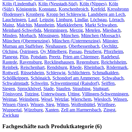
Köln (Lindenthal)
,
Köln (Neustadt-Süd)
,
Köln (Nippes)
,
Köln
(Sülz)
,
Königstein
,
Konstanz
,
Korschenbroich
,
Krefeld
,
Kressbronn
(Bodensee)
,
Kronberg
,
Kropp bei Schleswig
,
Landsberg am Lech
,
Lauchringen
,
Lauf
,
Leipzig
,
Limburg
,
Lindlar
,
Löchgau
,
Lörrach
,
Mainz
,
Malchin
,
Mannheim
,
Markkleeberg
,
Markt Schwaben
,
Meinhard-Schwebda
,
Memmingen
,
Merzig
,
Metelen
,
Miesbach
,
Minden
,
Morbach
,
Mössingen
,
München
,
München (Moosach)
,
München (Obermenzing)
,
München (Untermenzing)
,
Münster
,
Murnau am Staffelsee
,
Neuhausen
,
Oberbessenbach
,
Oechlitz
,
Olching
,
Östringen
,
Oy Mittelberg
,
Passau
,
Penzberg
,
Pforzheim
,
Planegg
,
Plön
,
Potsdam
,
Preetz
,
Prien am Chiemsee
,
Radebeul
,
Rastede
,
Ravensburg
,
Recklinghausen
,
Regensburg
,
Reichelsheim
,
Reinbek
,
Reischenhart
,
Rendsburg
,
Rhede
,
Rheinbach
,
Rödermark
,
Rottweil
,
Rüsselsheim
,
Schleswig
,
Schlüchtern
,
Schmalkalden
,
Schöllkrippen
,
Schönaich
,
Schondorf am Ammersee
,
Schwabach
,
Schwalmstadt
,
Schwelm
,
Schwentinental (Raisdorf)
,
Seiffen
,
Siegen
,
Sprockhövel
,
Stade
,
Staufen
,
Straubing
,
Stuttgart
,
Tönisvorst
,
Tutzing
,
Unterwössen
,
Utting
,
Villingen-Schwenningen
,
Weimar
,
Weinsberg
,
Wesel
,
Wetzlar
,
Wierschem
,
Wiesloch
,
Winsen
,
Wissen (Sieg)
,
Wissen, Sieg
,
Witten
,
Wolfenbüttel
,
Wörthsee
,
Wuppertal
,
Würzburg
,
Xanten
,
Zell am Harmersbach
,
Zingst
,
Zwickau
Fachgeschäfte nach Produktkategorie (6)