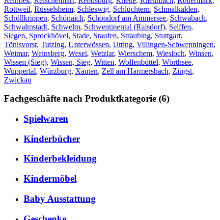
Reinbek
,
Reischenhart
,
Rendsburg
,
Rhede
,
Rheinbach
,
Rödermark
,
Rottweil
,
Rüsselsheim
,
Schleswig
,
Schlüchtern
,
Schmalkalden
,
Schöllkrippen
,
Schönaich
,
Schondorf am Ammersee
,
Schwabach
,
Schwalmstadt
,
Schwelm
,
Schwentinental (Raisdorf)
,
Seiffen
,
Siegen
,
Sprockhövel
,
Stade
,
Staufen
,
Straubing
,
Stuttgart
,
Tönisvorst
,
Tutzing
,
Unterwössen
,
Utting
,
Villingen-Schwenningen
,
Weimar
,
Weinsberg
,
Wesel
,
Wetzlar
,
Wierschem
,
Wiesloch
,
Winsen
,
Wissen (Sieg)
,
Wissen, Sieg
,
Witten
,
Wolfenbüttel
,
Wörthsee
,
Wuppertal
,
Würzburg
,
Xanten
,
Zell am Harmersbach
,
Zingst
,
Zwickau
Fachgeschäfte nach Produktkategorie (6)
Spielwaren
Kinderbücher
Kinderbekleidung
Kindermöbel
Baby Ausstattung
Geschenke