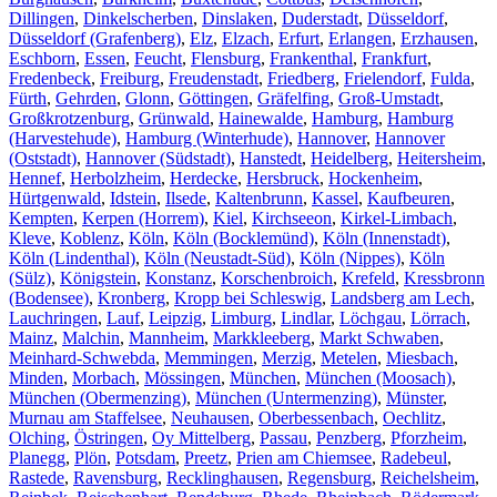
Dillingen
,
Dinkelscherben
,
Dinslaken
,
Duderstadt
,
Düsseldorf
,
Düsseldorf (Grafenberg)
,
Elz
,
Elzach
,
Erfurt
,
Erlangen
,
Erzhausen
,
Eschborn
,
Essen
,
Feucht
,
Flensburg
,
Frankenthal
,
Frankfurt
,
Fredenbeck
,
Freiburg
,
Freudenstadt
,
Friedberg
,
Frielendorf
,
Fulda
,
Fürth
,
Gehrden
,
Glonn
,
Göttingen
,
Gräfelfing
,
Groß-Umstadt
,
Großkrotzenburg
,
Grünwald
,
Hainewalde
,
Hamburg
,
Hamburg
(Harvestehude)
,
Hamburg (Winterhude)
,
Hannover
,
Hannover
(Oststadt)
,
Hannover (Südstadt)
,
Hanstedt
,
Heidelberg
,
Heitersheim
,
Hennef
,
Herbolzheim
,
Herdecke
,
Hersbruck
,
Hockenheim
,
Hürtgenwald
,
Idstein
,
Ilsede
,
Kaltenbrunn
,
Kassel
,
Kaufbeuren
,
Kempten
,
Kerpen (Horrem)
,
Kiel
,
Kirchseeon
,
Kirkel-Limbach
,
Kleve
,
Koblenz
,
Köln
,
Köln (Bocklemünd)
,
Köln (Innenstadt)
,
Köln (Lindenthal)
,
Köln (Neustadt-Süd)
,
Köln (Nippes)
,
Köln
(Sülz)
,
Königstein
,
Konstanz
,
Korschenbroich
,
Krefeld
,
Kressbronn
(Bodensee)
,
Kronberg
,
Kropp bei Schleswig
,
Landsberg am Lech
,
Lauchringen
,
Lauf
,
Leipzig
,
Limburg
,
Lindlar
,
Löchgau
,
Lörrach
,
Mainz
,
Malchin
,
Mannheim
,
Markkleeberg
,
Markt Schwaben
,
Meinhard-Schwebda
,
Memmingen
,
Merzig
,
Metelen
,
Miesbach
,
Minden
,
Morbach
,
Mössingen
,
München
,
München (Moosach)
,
München (Obermenzing)
,
München (Untermenzing)
,
Münster
,
Murnau am Staffelsee
,
Neuhausen
,
Oberbessenbach
,
Oechlitz
,
Olching
,
Östringen
,
Oy Mittelberg
,
Passau
,
Penzberg
,
Pforzheim
,
Planegg
,
Plön
,
Potsdam
,
Preetz
,
Prien am Chiemsee
,
Radebeul
,
Rastede
,
Ravensburg
,
Recklinghausen
,
Regensburg
,
Reichelsheim
,