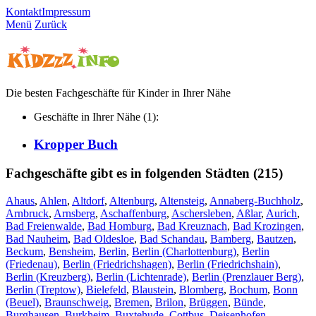
Kontakt
Impressum
Menü
Zurück
Die besten Fachgeschäfte für Kinder in Ihrer Nähe
Geschäfte in Ihrer Nähe (1):
Kropper Buch
Fachgeschäfte gibt es in folgenden Städten (215)
Ahaus
,
Ahlen
,
Altdorf
,
Altenburg
,
Altensteig
,
Annaberg-Buchholz
,
Arnbruck
,
Arnsberg
,
Aschaffenburg
,
Aschersleben
,
Aßlar
,
Aurich
,
Bad Freienwalde
,
Bad Homburg
,
Bad Kreuznach
,
Bad Krozingen
,
Bad Nauheim
,
Bad Oldesloe
,
Bad Schandau
,
Bamberg
,
Bautzen
,
Beckum
,
Bensheim
,
Berlin
,
Berlin (Charlottenburg)
,
Berlin
(Friedenau)
,
Berlin (Friedrichshagen)
,
Berlin (Friedrichshain)
,
Berlin (Kreuzberg)
,
Berlin (Lichtenrade)
,
Berlin (Prenzlauer Berg)
,
Berlin (Treptow)
,
Bielefeld
,
Blaustein
,
Blomberg
,
Bochum
,
Bonn
(Beuel)
,
Braunschweig
,
Bremen
,
Brilon
,
Brüggen
,
Bünde
,
Burghausen
,
Burkheim
,
Buxtehude
,
Cottbus
,
Deisenhofen
,