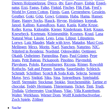
Dieters Holzspielzeug
,
Djeco
,
dtv
,
Easy-Peasy
,
Eisbär
,
Engel-
natur
,
Erzi
,
Fagus
,
Falke
,
Finkid
,
Fischer
,
Flik Flak
,
Fred´s
World by Green Cotton
,
Fürnis
,
Gant
,
Gerstenberg
,
Gesslein
,
Geuther
,
Goki
,
Götz
,
Gowi
,
Grimms
,
Haba
,
Hama
,
Hanser
,
Hape
,
Happy Socks
,
Hauck
,
Heyne
,
Holztiger
,
Icepeak
,
Janod
,
Kallisto
,
KangaRoos
,
Kanz
,
Kapla
,
Käthe Kruse
,
Keller
,
Kersa
,
Kidorable
,
Kiener
,
Kinderkram
,
Klett
,
Knaus
,
Knesebeck
,
Knetmatz
,
Königsmühle
,
Kosmos
,
Kraul
,
Lana
Natural Wear
,
Lässig
,
Lego
,
Lena
,
Liliput
,
Liliputiens
,
Loewe
,
Lutz Mauder
,
Made with love
,
Matador
,
Maxi Cosi
,
Mellinger
,
Mexx
,
Moritz
,
Naef
,
Nanchen
,
Naturino
,
NIC
,
Nilpferd in Residenz
,
Nordsüd
,
Odenwälder
,
Oettinger
,
Okaidi
,
Ostheimer
,
Pampolina
,
Papo
,
Paul Günter
,
Pepe
Jeans
,
Petit Bateau
,
Pickapooh
,
Pinolino
,
Playmobil
,
Playshoes
,
Pololo
,
Ravensburger
,
Ricosta
,
Römer
,
Rowohlt
Rotfuchs
,
Salt and Pepper
,
Sanetta
,
Sauerländer
,
Schleich
,
Schmidt
,
Schöllner
,
Scotch & Soda Kids
,
Selecta
,
Sergent
Major
,
Sevi
,
Sigikid
,
Siku
,
Sina
,
Spiegelburg
,
Spielstabil
,
Steiff
,
Sterntaler
,
Stockmar
,
Stokke
,
Storchenmühle
,
Tartine et
chocolat
,
Teddy Hermann
,
Thienemann
,
Ticket
,
Tinti
,
Trudi
,
Trullala
,
Ueberreuter
,
Urachhaus
,
Vilac
,
Villa Kunterbunt
,
Walter
,
Werkhaus
,
Wiener Dom
,
Wolff Kinderbuchverlag
,
Zoch Spiele
,
Zöllner
Suche