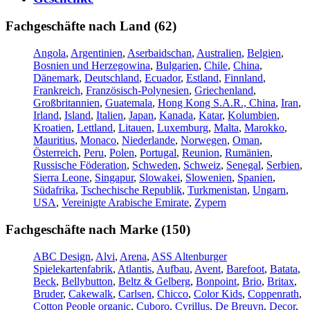
Fachgeschäfte nach Land (62)
Angola
,
Argentinien
,
Aserbaidschan
,
Australien
,
Belgien
,
Bosnien und Herzegowina
,
Bulgarien
,
Chile
,
China
,
Dänemark
,
Deutschland
,
Ecuador
,
Estland
,
Finnland
,
Frankreich
,
Französisch-Polynesien
,
Griechenland
,
Großbritannien
,
Guatemala
,
Hong Kong S.A.R., China
,
Iran
,
Irland
,
Island
,
Italien
,
Japan
,
Kanada
,
Katar
,
Kolumbien
,
Kroatien
,
Lettland
,
Litauen
,
Luxemburg
,
Malta
,
Marokko
,
Mauritius
,
Monaco
,
Niederlande
,
Norwegen
,
Oman
,
Österreich
,
Peru
,
Polen
,
Portugal
,
Reunion
,
Rumänien
,
Russische Föderation
,
Schweden
,
Schweiz
,
Senegal
,
Serbien
,
Sierra Leone
,
Singapur
,
Slowakei
,
Slowenien
,
Spanien
,
Südafrika
,
Tschechische Republik
,
Turkmenistan
,
Ungarn
,
USA
,
Vereinigte Arabische Emirate
,
Zypern
Fachgeschäfte nach Marke (150)
ABC Design
,
Alvi
,
Arena
,
ASS Altenburger
Spielekartenfabrik
,
Atlantis
,
Aufbau
,
Avent
,
Barefoot
,
Batata
,
Beck
,
Bellybutton
,
Beltz & Gelberg
,
Bonpoint
,
Brio
,
Britax
,
Bruder
,
Cakewalk
,
Carlsen
,
Chicco
,
Color Kids
,
Coppenrath
,
Cotton People organic
,
Cuboro
,
Cyrillus
,
De Breuyn
,
Decor
,