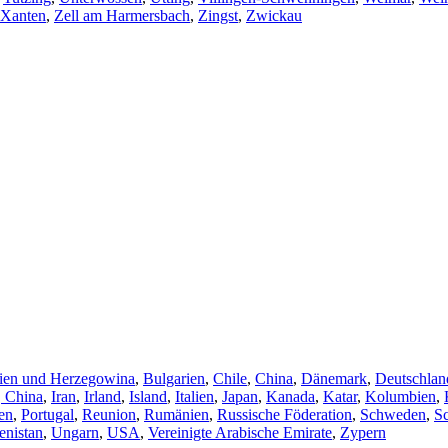
Xanten
,
Zell am Harmersbach
,
Zingst
,
Zwickau
ien und Herzegowina
,
Bulgarien
,
Chile
,
China
,
Dänemark
,
Deutschlan
 China
,
Iran
,
Irland
,
Island
,
Italien
,
Japan
,
Kanada
,
Katar
,
Kolumbien
,
en
,
Portugal
,
Reunion
,
Rumänien
,
Russische Föderation
,
Schweden
,
S
nistan
,
Ungarn
,
USA
,
Vereinigte Arabische Emirate
,
Zypern