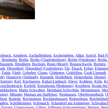
rnbruck
,
Arnsberg
,
Aschaffenburg
,
Aschersleben
,
Aßlar
,
Aurich
,
Bad F
,
Bensheim
,
Berlin
,
Berlin (Charlottenburg)
,
Berlin (Friedenau)
,
Berlin
Blaustein
,
Blomberg
,
Bochum
,
Bonn (Beuel)
,
Braunschweig
,
Bremen
,
adt
,
Düsseldorf
,
Düsseldorf (Grafenberg)
,
Elz
,
Elzach
,
Erfurt
,
Erlange
,
Fulda
,
Fürth
,
Gehrden
,
Glonn
,
Göttingen
,
Gräfelfing
,
Groß-Umstadt
,
dt)
,
Hannover (Südstadt)
,
Hanstedt
,
Heidelberg
,
Heitersheim
,
Hennef
,
Horrem)
,
Kiel
,
Kirchseeon
,
Kirkel-Limbach
,
Kleve
,
Koblenz
,
Köln
,
Kö
orschenbroich
,
Krefeld
,
Kressbronn (Bodensee)
,
Kronberg
,
Kropp bei
rkkleeberg
,
Markt Schwaben
,
Meinhard-Schwebda
,
Memmingen
,
Mer
zing)
,
Münster
,
Murnau am Staffelsee
,
Neuhausen
,
Oberbessenbach
,
O
beul
,
Rastede
,
Ravensburg
,
Recklinghausen
,
Regensburg
,
Reichelshe
alden
,
Schöllkrippen
,
Schönaich
,
Schondorf am Ammersee
,
Schwabac
,
Tutzing
,
Unterwössen
,
Utting
,
Villingen-Schwenningen
,
Weimar
,
Wei