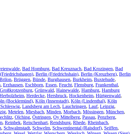
reienwalde
,
Bad Homburg
,
Bad Kreuznach
,
Bad Krozingen
,
Bad
 (Friedrichshagen)
,
Berlin (Friedrichshain)
,
Berlin (Kreuzberg)
,
Berlin
Brilon
,
Brüggen
,
Bünde
,
Burghausen
,
Burkheim
,
Buxtehude
,
n
,
Erzhausen
,
Eschborn
,
Essen
,
Feucht
,
Flensburg
,
Frankenthal
,
Großkrotzenburg
,
Grünwald
,
Hainewalde
,
Hamburg
,
Hamburg
Herbolzheim
,
Herdecke
,
Hersbruck
,
Hockenheim
,
Hürtgenwald
,
ln (Bocklemünd)
,
Köln (Innenstadt)
,
Köln (Lindenthal)
,
Köln
 Schleswig
,
Landsberg am Lech
,
Lauchringen
,
Lauf
,
Leipzig
,
zig
,
Metelen
,
Miesbach
,
Minden
,
Morbach
,
Mössingen
,
München
,
echlitz
,
Olching
,
Östringen
,
Oy Mittelberg
,
Passau
,
Penzberg
,
im
,
Reinbek
,
Reischenhart
,
Rendsburg
,
Rhede
,
Rheinbach
,
h
,
Schwalmstadt
,
Schwelm
,
Schwentinental (Raisdorf)
,
Seiffen
,
nsberg
,
Wesel
,
Wetzlar
,
Wierschem
,
Wiesloch
,
Winsen
,
Wissen (Sieg)
,