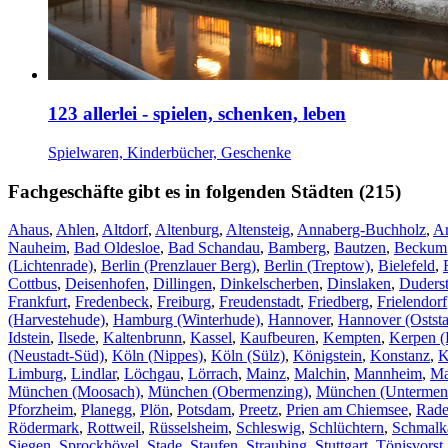
123 allerlei - spielen, schenken, leben
Spielwaren, Kinderbücher, Geschenke
Fachgeschäfte gibt es in folgenden Städten (215)
Ahaus
,
Ahlen
,
Altdorf
,
Altenburg
,
Altensteig
,
Annaberg-Buchholz
,
A
Nauheim
,
Bad Oldesloe
,
Bad Schandau
,
Bamberg
,
Bautzen
,
Beckum
(Lichtenrade)
,
Berlin (Prenzlauer Berg)
,
Berlin (Treptow)
,
Bielefeld
,
Cottbus
,
Deisenhofen
,
Dillingen
,
Dinkelscherben
,
Dinslaken
,
Duderst
Frankfurt
,
Fredenbeck
,
Freiburg
,
Freudenstadt
,
Friedberg
,
Frielendorf
(Harvestehude)
,
Hamburg (Winterhude)
,
Hannover
,
Hannover (Oststa
Idstein
,
Ilsede
,
Kaltenbrunn
,
Kassel
,
Kaufbeuren
,
Kempten
,
Kerpen (
(Neustadt-Süd)
,
Köln (Nippes)
,
Köln (Sülz)
,
Königstein
,
Konstanz
,
K
Limburg
,
Lindlar
,
Löchgau
,
Lörrach
,
Mainz
,
Malchin
,
Mannheim
,
Ma
München (Moosach)
,
München (Obermenzing)
,
München (Untermen
Pforzheim
,
Planegg
,
Plön
,
Potsdam
,
Preetz
,
Prien am Chiemsee
,
Rade
Rödermark
,
Rottweil
,
Rüsselsheim
,
Schleswig
,
Schlüchtern
,
Schmalk
Siegen
,
Sprockhövel
,
Stade
,
Staufen
,
Straubing
,
Stuttgart
,
Tönisvorst