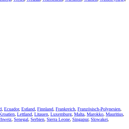
d
,
Ecuador
,
Estland
,
Finnland
,
Frankreich
,
Französisch-Polynesien
,
Kroatien
,
Lettland
,
Litauen
,
Luxemburg
,
Malta
,
Marokko
,
Mauritius
,
chweiz
,
Senegal
,
Serbien
,
Sierra Leone
,
Singapur
,
Slowakei
,