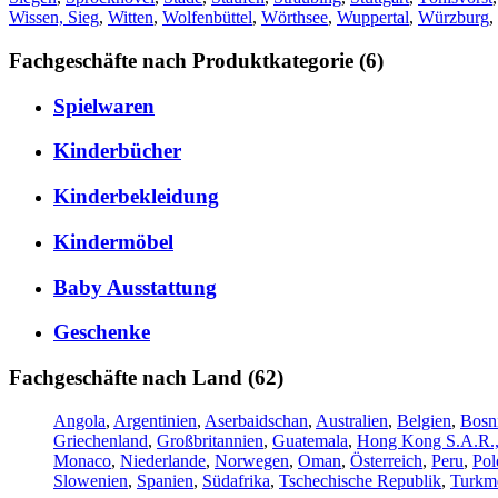
Wissen, Sieg
,
Witten
,
Wolfenbüttel
,
Wörthsee
,
Wuppertal
,
Würzburg
,
Fachgeschäfte nach Produktkategorie (6)
Spielwaren
Kinderbücher
Kinderbekleidung
Kindermöbel
Baby Ausstattung
Geschenke
Fachgeschäfte nach Land (62)
Angola
,
Argentinien
,
Aserbaidschan
,
Australien
,
Belgien
,
Bosn
Griechenland
,
Großbritannien
,
Guatemala
,
Hong Kong S.A.R.,
Monaco
,
Niederlande
,
Norwegen
,
Oman
,
Österreich
,
Peru
,
Pol
Slowenien
,
Spanien
,
Südafrika
,
Tschechische Republik
,
Turkme