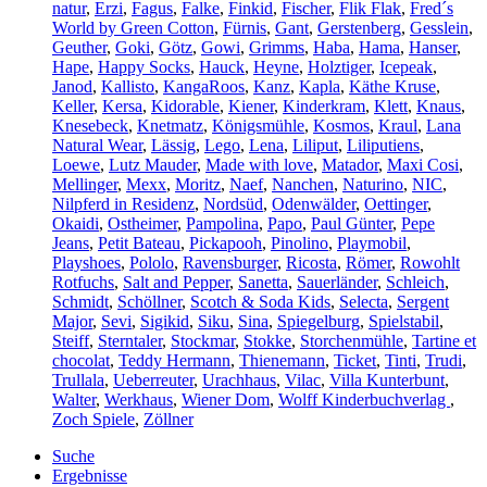
natur
,
Erzi
,
Fagus
,
Falke
,
Finkid
,
Fischer
,
Flik Flak
,
Fred´s
World by Green Cotton
,
Fürnis
,
Gant
,
Gerstenberg
,
Gesslein
,
Geuther
,
Goki
,
Götz
,
Gowi
,
Grimms
,
Haba
,
Hama
,
Hanser
,
Hape
,
Happy Socks
,
Hauck
,
Heyne
,
Holztiger
,
Icepeak
,
Janod
,
Kallisto
,
KangaRoos
,
Kanz
,
Kapla
,
Käthe Kruse
,
Keller
,
Kersa
,
Kidorable
,
Kiener
,
Kinderkram
,
Klett
,
Knaus
,
Knesebeck
,
Knetmatz
,
Königsmühle
,
Kosmos
,
Kraul
,
Lana
Natural Wear
,
Lässig
,
Lego
,
Lena
,
Liliput
,
Liliputiens
,
Loewe
,
Lutz Mauder
,
Made with love
,
Matador
,
Maxi Cosi
,
Mellinger
,
Mexx
,
Moritz
,
Naef
,
Nanchen
,
Naturino
,
NIC
,
Nilpferd in Residenz
,
Nordsüd
,
Odenwälder
,
Oettinger
,
Okaidi
,
Ostheimer
,
Pampolina
,
Papo
,
Paul Günter
,
Pepe
Jeans
,
Petit Bateau
,
Pickapooh
,
Pinolino
,
Playmobil
,
Playshoes
,
Pololo
,
Ravensburger
,
Ricosta
,
Römer
,
Rowohlt
Rotfuchs
,
Salt and Pepper
,
Sanetta
,
Sauerländer
,
Schleich
,
Schmidt
,
Schöllner
,
Scotch & Soda Kids
,
Selecta
,
Sergent
Major
,
Sevi
,
Sigikid
,
Siku
,
Sina
,
Spiegelburg
,
Spielstabil
,
Steiff
,
Sterntaler
,
Stockmar
,
Stokke
,
Storchenmühle
,
Tartine et
chocolat
,
Teddy Hermann
,
Thienemann
,
Ticket
,
Tinti
,
Trudi
,
Trullala
,
Ueberreuter
,
Urachhaus
,
Vilac
,
Villa Kunterbunt
,
Walter
,
Werkhaus
,
Wiener Dom
,
Wolff Kinderbuchverlag
,
Zoch Spiele
,
Zöllner
Suche
Ergebnisse