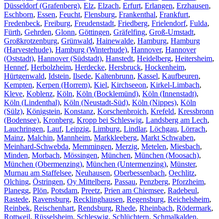
Düsseldorf (Grafenberg)
,
Elz
,
Elzach
,
Erfurt
,
Erlangen
,
Erzhausen
,
Eschborn
,
Essen
,
Feucht
,
Flensburg
,
Frankenthal
,
Frankfurt
,
Fredenbeck
,
Freiburg
,
Freudenstadt
,
Friedberg
,
Frielendorf
,
Fulda
,
Fürth
,
Gehrden
,
Glonn
,
Göttingen
,
Gräfelfing
,
Groß-Umstadt
,
Großkrotzenburg
,
Grünwald
,
Hainewalde
,
Hamburg
,
Hamburg
(Harvestehude)
,
Hamburg (Winterhude)
,
Hannover
,
Hannover
(Oststadt)
,
Hannover (Südstadt)
,
Hanstedt
,
Heidelberg
,
Heitersheim
,
Hennef
,
Herbolzheim
,
Herdecke
,
Hersbruck
,
Hockenheim
,
Hürtgenwald
,
Idstein
,
Ilsede
,
Kaltenbrunn
,
Kassel
,
Kaufbeuren
,
Kempten
,
Kerpen (Horrem)
,
Kiel
,
Kirchseeon
,
Kirkel-Limbach
,
Kleve
,
Koblenz
,
Köln
,
Köln (Bocklemünd)
,
Köln (Innenstadt)
,
Köln (Lindenthal)
,
Köln (Neustadt-Süd)
,
Köln (Nippes)
,
Köln
(Sülz)
,
Königstein
,
Konstanz
,
Korschenbroich
,
Krefeld
,
Kressbronn
(Bodensee)
,
Kronberg
,
Kropp bei Schleswig
,
Landsberg am Lech
,
Lauchringen
,
Lauf
,
Leipzig
,
Limburg
,
Lindlar
,
Löchgau
,
Lörrach
,
Mainz
,
Malchin
,
Mannheim
,
Markkleeberg
,
Markt Schwaben
,
Meinhard-Schwebda
,
Memmingen
,
Merzig
,
Metelen
,
Miesbach
,
Minden
,
Morbach
,
Mössingen
,
München
,
München (Moosach)
,
München (Obermenzing)
,
München (Untermenzing)
,
Münster
,
Murnau am Staffelsee
,
Neuhausen
,
Oberbessenbach
,
Oechlitz
,
Olching
,
Östringen
,
Oy Mittelberg
,
Passau
,
Penzberg
,
Pforzheim
,
Planegg
,
Plön
,
Potsdam
,
Preetz
,
Prien am Chiemsee
,
Radebeul
,
Rastede
,
Ravensburg
,
Recklinghausen
,
Regensburg
,
Reichelsheim
,
Reinbek
,
Reischenhart
,
Rendsburg
,
Rhede
,
Rheinbach
,
Rödermark
,
Rottweil
,
Rüsselsheim
,
Schleswig
,
Schlüchtern
,
Schmalkalden
,