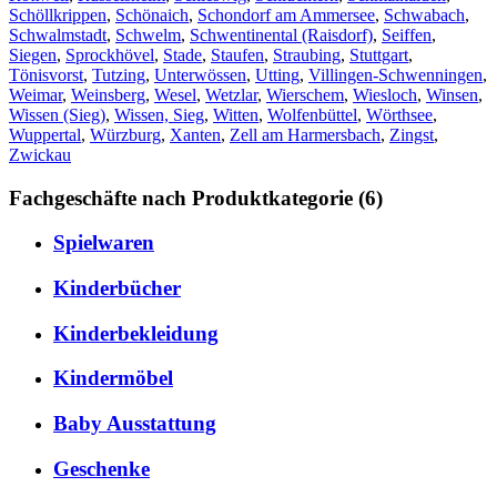
Schöllkrippen
,
Schönaich
,
Schondorf am Ammersee
,
Schwabach
,
Schwalmstadt
,
Schwelm
,
Schwentinental (Raisdorf)
,
Seiffen
,
Siegen
,
Sprockhövel
,
Stade
,
Staufen
,
Straubing
,
Stuttgart
,
Tönisvorst
,
Tutzing
,
Unterwössen
,
Utting
,
Villingen-Schwenningen
,
Weimar
,
Weinsberg
,
Wesel
,
Wetzlar
,
Wierschem
,
Wiesloch
,
Winsen
,
Wissen (Sieg)
,
Wissen, Sieg
,
Witten
,
Wolfenbüttel
,
Wörthsee
,
Wuppertal
,
Würzburg
,
Xanten
,
Zell am Harmersbach
,
Zingst
,
Zwickau
Fachgeschäfte nach Produktkategorie (6)
Spielwaren
Kinderbücher
Kinderbekleidung
Kindermöbel
Baby Ausstattung
Geschenke