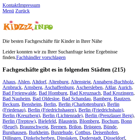
Kontakt
Impressum
Menü
Zurück
Die besten Fachgeschäfte für Kinder in Ihrer Nähe
Leider konnten wir zu Ihrer Suchanfrage keine Ergebnisse
finden.
Fachhändler vorschlagen
Fachgeschäfte gibt es in folgenden Städten (215)
Ahaus
,
Ahlen
,
Altdorf
,
Altenburg
,
Altensteig
,
Annaberg-Buchholz
,
Arnbruck
,
Arnsberg
,
Aschaffenburg
,
Aschersleben
,
Aßlar
,
Aurich
,
Bad Freienwalde
,
Bad Homburg
,
Bad Kreuznach
,
Bad Krozingen
,
Bad Nauheim
,
Bad Oldesloe
,
Bad Schandau
,
Bamberg
,
Bautzen
,
Beckum
,
Bensheim
,
Berlin
,
Berlin (Charlottenburg)
,
Berlin
(Friedenau)
,
Berlin (Friedrichshagen)
,
Berlin (Friedrichshain)
,
Berlin (Kreuzberg)
,
Berlin (Lichtenrade)
,
Berlin (Prenzlauer Berg)
,
Berlin (Treptow)
,
Bielefeld
,
Blaustein
,
Blomberg
,
Bochum
,
Bonn
(Beuel)
,
Braunschweig
,
Bremen
,
Brilon
,
Brüggen
,
Bünde
,
Burghausen
,
Burkheim
,
Buxtehude
,
Cottbus
,
Deisenhofen
,
Dillingen
,
Dinkelscherben
,
Dinslaken
,
Duderstadt
,
Düsseldorf
,