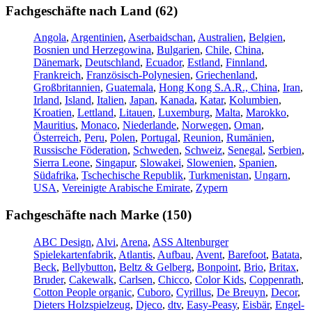
Fachgeschäfte nach Land (62)
Angola
,
Argentinien
,
Aserbaidschan
,
Australien
,
Belgien
,
Bosnien und Herzegowina
,
Bulgarien
,
Chile
,
China
,
Dänemark
,
Deutschland
,
Ecuador
,
Estland
,
Finnland
,
Frankreich
,
Französisch-Polynesien
,
Griechenland
,
Großbritannien
,
Guatemala
,
Hong Kong S.A.R., China
,
Iran
,
Irland
,
Island
,
Italien
,
Japan
,
Kanada
,
Katar
,
Kolumbien
,
Kroatien
,
Lettland
,
Litauen
,
Luxemburg
,
Malta
,
Marokko
,
Mauritius
,
Monaco
,
Niederlande
,
Norwegen
,
Oman
,
Österreich
,
Peru
,
Polen
,
Portugal
,
Reunion
,
Rumänien
,
Russische Föderation
,
Schweden
,
Schweiz
,
Senegal
,
Serbien
,
Sierra Leone
,
Singapur
,
Slowakei
,
Slowenien
,
Spanien
,
Südafrika
,
Tschechische Republik
,
Turkmenistan
,
Ungarn
,
USA
,
Vereinigte Arabische Emirate
,
Zypern
Fachgeschäfte nach Marke (150)
ABC Design
,
Alvi
,
Arena
,
ASS Altenburger
Spielekartenfabrik
,
Atlantis
,
Aufbau
,
Avent
,
Barefoot
,
Batata
,
Beck
,
Bellybutton
,
Beltz & Gelberg
,
Bonpoint
,
Brio
,
Britax
,
Bruder
,
Cakewalk
,
Carlsen
,
Chicco
,
Color Kids
,
Coppenrath
,
Cotton People organic
,
Cuboro
,
Cyrillus
,
De Breuyn
,
Decor
,
Dieters Holzspielzeug
,
Djeco
,
dtv
,
Easy-Peasy
,
Eisbär
,
Engel-