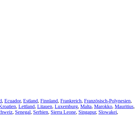
d
,
Ecuador
,
Estland
,
Finnland
,
Frankreich
,
Französisch-Polynesien
,
Kroatien
,
Lettland
,
Litauen
,
Luxemburg
,
Malta
,
Marokko
,
Mauritius
,
chweiz
,
Senegal
,
Serbien
,
Sierra Leone
,
Singapur
,
Slowakei
,