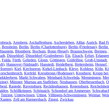
rnbruck
,
Arnsberg
,
Aschaffenburg
,
Aschersleben
,
Aßlar
,
Aurich
,
Bad F
,
Bensheim
,
Berlin
,
Berlin (Charlottenburg)
,
Berlin (Friedenau)
,
Berlin
Blaustein
,
Blomberg
,
Bochum
,
Bonn (Beuel)
,
Braunschweig
,
Bremen
,
adt
,
Düsseldorf
,
Düsseldorf (Grafenberg)
,
Elz
,
Elzach
,
Erfurt
,
Erlange
,
Fulda
,
Fürth
,
Gehrden
,
Glonn
,
Göttingen
,
Gräfelfing
,
Groß-Umstadt
,
dt)
,
Hannover (Südstadt)
,
Hanstedt
,
Heidelberg
,
Heitersheim
,
Hennef
,
Horrem)
,
Kiel
,
Kirchseeon
,
Kirkel-Limbach
,
Kleve
,
Koblenz
,
Köln
,
Kö
orschenbroich
,
Krefeld
,
Kressbronn (Bodensee)
,
Kronberg
,
Kropp bei
rkkleeberg
,
Markt Schwaben
,
Meinhard-Schwebda
,
Memmingen
,
Mer
zing)
,
Münster
,
Murnau am Staffelsee
,
Neuhausen
,
Oberbessenbach
,
O
beul
,
Rastede
,
Ravensburg
,
Recklinghausen
,
Regensburg
,
Reichelshe
alden
,
Schöllkrippen
,
Schönaich
,
Schondorf am Ammersee
,
Schwabac
,
Tutzing
,
Unterwössen
,
Utting
,
Villingen-Schwenningen
,
Weimar
,
Wei
Xanten
,
Zell am Harmersbach
,
Zingst
,
Zwickau