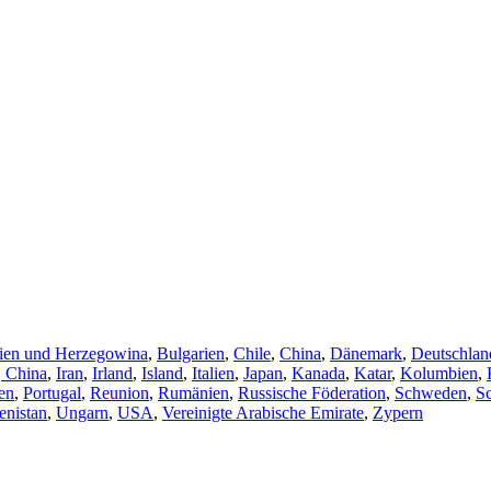
ien und Herzegowina
,
Bulgarien
,
Chile
,
China
,
Dänemark
,
Deutschlan
 China
,
Iran
,
Irland
,
Island
,
Italien
,
Japan
,
Kanada
,
Katar
,
Kolumbien
,
en
,
Portugal
,
Reunion
,
Rumänien
,
Russische Föderation
,
Schweden
,
S
nistan
,
Ungarn
,
USA
,
Vereinigte Arabische Emirate
,
Zypern