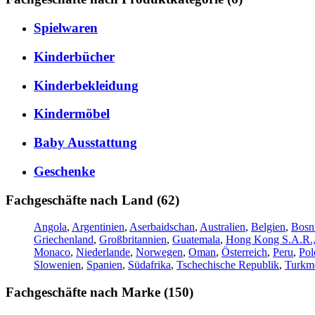
Spielwaren
Kinderbücher
Kinderbekleidung
Kindermöbel
Baby Ausstattung
Geschenke
Fachgeschäfte nach Land (62)
Angola
,
Argentinien
,
Aserbaidschan
,
Australien
,
Belgien
,
Bosn
Griechenland
,
Großbritannien
,
Guatemala
,
Hong Kong S.A.R.,
Monaco
,
Niederlande
,
Norwegen
,
Oman
,
Österreich
,
Peru
,
Pol
Slowenien
,
Spanien
,
Südafrika
,
Tschechische Republik
,
Turkme
Fachgeschäfte nach Marke (150)