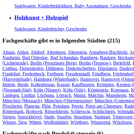
Spielwaren, Kinderbekleidung, Baby Ausstattung, Geschenke
Holzkunst + Holzspiel
Spielwaren, Kinderbücher, Geschenke
Fachgeschäfte gibt es in folgenden Städten (215)
Ahaus
,
Ahlen
,
Altdorf
,
Altenburg
,
Altensteig
,
Annaberg-Buchholz
,
A
Nauheim
,
Bad Oldesloe
,
Bad Schandau
,
Bamberg
,
Bautzen
,
Beckum
(Lichtenrade)
,
Berlin (Prenzlauer Berg)
,
Berlin (Treptow)
,
Bielefeld
,
Cottbus
,
Deisenhofen
,
Dillingen
,
Dinkelscherben
,
Dinslaken
,
Duderst
Frankfurt
,
Fredenbeck
,
Freiburg
,
Freudenstadt
,
Friedberg
,
Frielendorf
(Harvestehude)
,
Hamburg (Winterhude)
,
Hannover
,
Hannover (Oststa
Idstein
,
Ilsede
,
Kaltenbrunn
,
Kassel
,
Kaufbeuren
,
Kempten
,
Kerpen (
(Neustadt-Süd)
,
Köln (Nippes)
,
Köln (Sülz)
,
Königstein
,
Konstanz
,
K
Limburg
,
Lindlar
,
Löchgau
,
Lörrach
,
Mainz
,
Malchin
,
Mannheim
,
Ma
München (Moosach)
,
München (Obermenzing)
,
München (Untermen
Pforzheim
,
Planegg
,
Plön
,
Potsdam
,
Preetz
,
Prien am Chiemsee
,
Rade
Rödermark
,
Rottweil
,
Rüsselsheim
,
Schleswig
,
Schlüchtern
,
Schmalk
Siegen
,
Sprockhövel
,
Stade
,
Staufen
,
Straubing
,
Stuttgart
,
Tönisvorst
Wissen, Sieg
,
Witten
,
Wolfenbüttel
,
Wörthsee
,
Wuppertal
,
Würzburg
,
Fachgeschäfte nach Produktkategorie (6)