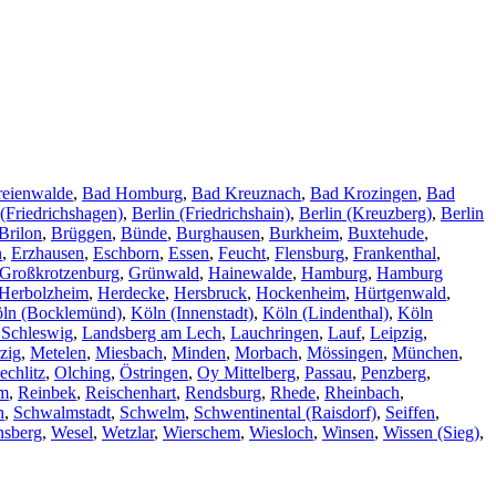
reienwalde
,
Bad Homburg
,
Bad Kreuznach
,
Bad Krozingen
,
Bad
 (Friedrichshagen)
,
Berlin (Friedrichshain)
,
Berlin (Kreuzberg)
,
Berlin
Brilon
,
Brüggen
,
Bünde
,
Burghausen
,
Burkheim
,
Buxtehude
,
n
,
Erzhausen
,
Eschborn
,
Essen
,
Feucht
,
Flensburg
,
Frankenthal
,
Großkrotzenburg
,
Grünwald
,
Hainewalde
,
Hamburg
,
Hamburg
Herbolzheim
,
Herdecke
,
Hersbruck
,
Hockenheim
,
Hürtgenwald
,
ln (Bocklemünd)
,
Köln (Innenstadt)
,
Köln (Lindenthal)
,
Köln
 Schleswig
,
Landsberg am Lech
,
Lauchringen
,
Lauf
,
Leipzig
,
zig
,
Metelen
,
Miesbach
,
Minden
,
Morbach
,
Mössingen
,
München
,
echlitz
,
Olching
,
Östringen
,
Oy Mittelberg
,
Passau
,
Penzberg
,
im
,
Reinbek
,
Reischenhart
,
Rendsburg
,
Rhede
,
Rheinbach
,
h
,
Schwalmstadt
,
Schwelm
,
Schwentinental (Raisdorf)
,
Seiffen
,
nsberg
,
Wesel
,
Wetzlar
,
Wierschem
,
Wiesloch
,
Winsen
,
Wissen (Sieg)
,