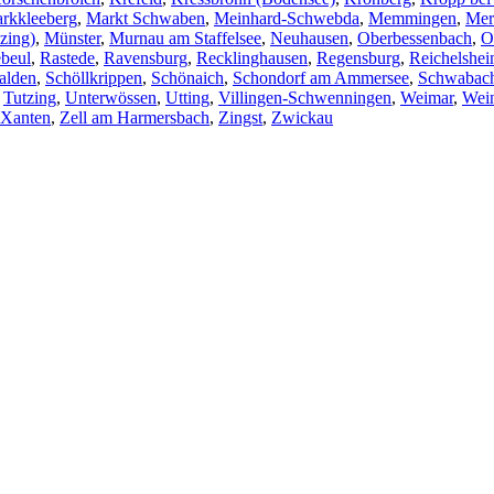
rkkleeberg
,
Markt Schwaben
,
Meinhard-Schwebda
,
Memmingen
,
Mer
zing)
,
Münster
,
Murnau am Staffelsee
,
Neuhausen
,
Oberbessenbach
,
O
beul
,
Rastede
,
Ravensburg
,
Recklinghausen
,
Regensburg
,
Reichelshe
alden
,
Schöllkrippen
,
Schönaich
,
Schondorf am Ammersee
,
Schwabac
,
Tutzing
,
Unterwössen
,
Utting
,
Villingen-Schwenningen
,
Weimar
,
Wei
Xanten
,
Zell am Harmersbach
,
Zingst
,
Zwickau