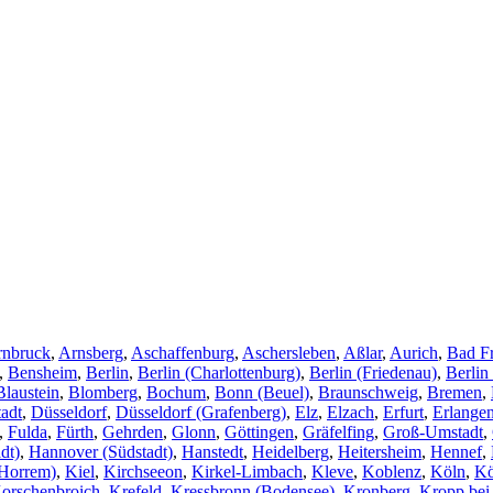
rnbruck
,
Arnsberg
,
Aschaffenburg
,
Aschersleben
,
Aßlar
,
Aurich
,
Bad F
,
Bensheim
,
Berlin
,
Berlin (Charlottenburg)
,
Berlin (Friedenau)
,
Berlin
Blaustein
,
Blomberg
,
Bochum
,
Bonn (Beuel)
,
Braunschweig
,
Bremen
,
adt
,
Düsseldorf
,
Düsseldorf (Grafenberg)
,
Elz
,
Elzach
,
Erfurt
,
Erlange
,
Fulda
,
Fürth
,
Gehrden
,
Glonn
,
Göttingen
,
Gräfelfing
,
Groß-Umstadt
,
dt)
,
Hannover (Südstadt)
,
Hanstedt
,
Heidelberg
,
Heitersheim
,
Hennef
,
Horrem)
,
Kiel
,
Kirchseeon
,
Kirkel-Limbach
,
Kleve
,
Koblenz
,
Köln
,
Kö
orschenbroich
,
Krefeld
,
Kressbronn (Bodensee)
,
Kronberg
,
Kropp bei