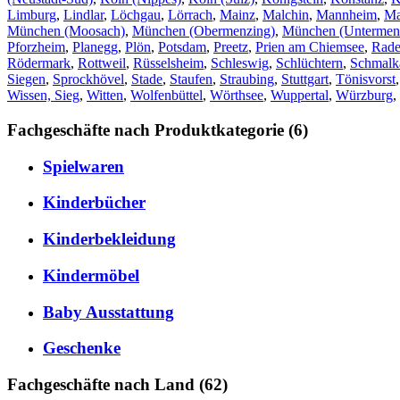
Limburg
,
Lindlar
,
Löchgau
,
Lörrach
,
Mainz
,
Malchin
,
Mannheim
,
Ma
München (Moosach)
,
München (Obermenzing)
,
München (Untermen
Pforzheim
,
Planegg
,
Plön
,
Potsdam
,
Preetz
,
Prien am Chiemsee
,
Rade
Rödermark
,
Rottweil
,
Rüsselsheim
,
Schleswig
,
Schlüchtern
,
Schmalk
Siegen
,
Sprockhövel
,
Stade
,
Staufen
,
Straubing
,
Stuttgart
,
Tönisvorst
Wissen, Sieg
,
Witten
,
Wolfenbüttel
,
Wörthsee
,
Wuppertal
,
Würzburg
,
Fachgeschäfte nach Produktkategorie (6)
Spielwaren
Kinderbücher
Kinderbekleidung
Kindermöbel
Baby Ausstattung
Geschenke
Fachgeschäfte nach Land (62)