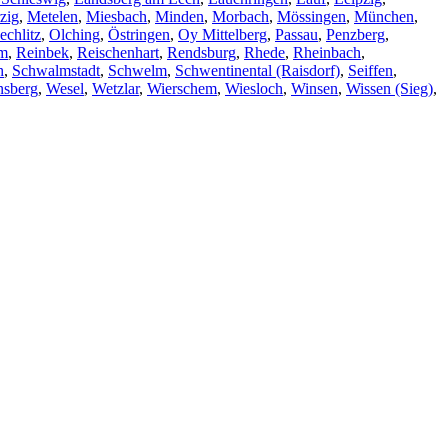
zig
,
Metelen
,
Miesbach
,
Minden
,
Morbach
,
Mössingen
,
München
,
echlitz
,
Olching
,
Östringen
,
Oy Mittelberg
,
Passau
,
Penzberg
,
im
,
Reinbek
,
Reischenhart
,
Rendsburg
,
Rhede
,
Rheinbach
,
h
,
Schwalmstadt
,
Schwelm
,
Schwentinental (Raisdorf)
,
Seiffen
,
nsberg
,
Wesel
,
Wetzlar
,
Wierschem
,
Wiesloch
,
Winsen
,
Wissen (Sieg)
,