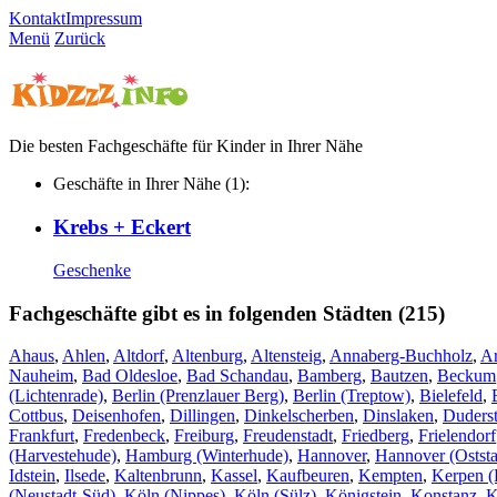
Kontakt
Impressum
Menü
Zurück
Die besten Fachgeschäfte für Kinder in Ihrer Nähe
Geschäfte in Ihrer Nähe (1):
Krebs + Eckert
Geschenke
Fachgeschäfte gibt es in folgenden Städten (215)
Ahaus
,
Ahlen
,
Altdorf
,
Altenburg
,
Altensteig
,
Annaberg-Buchholz
,
A
Nauheim
,
Bad Oldesloe
,
Bad Schandau
,
Bamberg
,
Bautzen
,
Beckum
(Lichtenrade)
,
Berlin (Prenzlauer Berg)
,
Berlin (Treptow)
,
Bielefeld
,
Cottbus
,
Deisenhofen
,
Dillingen
,
Dinkelscherben
,
Dinslaken
,
Duderst
Frankfurt
,
Fredenbeck
,
Freiburg
,
Freudenstadt
,
Friedberg
,
Frielendorf
(Harvestehude)
,
Hamburg (Winterhude)
,
Hannover
,
Hannover (Oststa
Idstein
,
Ilsede
,
Kaltenbrunn
,
Kassel
,
Kaufbeuren
,
Kempten
,
Kerpen (
(Neustadt-Süd)
,
Köln (Nippes)
,
Köln (Sülz)
,
Königstein
,
Konstanz
,
K