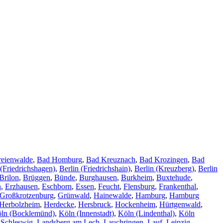
reienwalde
,
Bad Homburg
,
Bad Kreuznach
,
Bad Krozingen
,
Bad
 (Friedrichshagen)
,
Berlin (Friedrichshain)
,
Berlin (Kreuzberg)
,
Berlin
Brilon
,
Brüggen
,
Bünde
,
Burghausen
,
Burkheim
,
Buxtehude
,
n
,
Erzhausen
,
Eschborn
,
Essen
,
Feucht
,
Flensburg
,
Frankenthal
,
Großkrotzenburg
,
Grünwald
,
Hainewalde
,
Hamburg
,
Hamburg
Herbolzheim
,
Herdecke
,
Hersbruck
,
Hockenheim
,
Hürtgenwald
,
ln (Bocklemünd)
,
Köln (Innenstadt)
,
Köln (Lindenthal)
,
Köln
 Schleswig
,
Landsberg am Lech
,
Lauchringen
,
Lauf
,
Leipzig
,