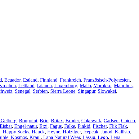
d
,
Ecuador
,
Estland
,
Finnland
,
Frankreich
,
Französisch-Polynesien
,
Kroatien
,
Lettland
,
Litauen
,
Luxemburg
,
Malta
,
Marokko
,
Mauritius
,
chweiz
,
Senegal
,
Serbien
,
Sierra Leone
,
Singapur
,
Slowakei
,
 Gelberg
,
Bonpoint
,
Brio
,
Britax
,
Bruder
,
Cakewalk
,
Carlsen
,
Chicco
,
Eisbär
,
Engel-natur
,
Erzi
,
Fagus
,
Falke
,
Finkid
,
Fischer
,
Flik Flak
,
e
,
Happy Socks
,
Hauck
,
Heyne
,
Holztiger
,
Icepeak
,
Janod
,
Kallisto
,
ühle
,
Kosmos
,
Kraul
,
Lana Natural Wear
,
Lässig
,
Lego
,
Lena
,