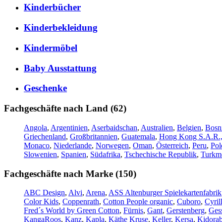
Kinderbücher
Kinderbekleidung
Kindermöbel
Baby Ausstattung
Geschenke
Fachgeschäfte nach Land (62)
Angola
,
Argentinien
,
Aserbaidschan
,
Australien
,
Belgien
,
Bosn
Griechenland
,
Großbritannien
,
Guatemala
,
Hong Kong S.A.R.,
Monaco
,
Niederlande
,
Norwegen
,
Oman
,
Österreich
,
Peru
,
Pol
Slowenien
,
Spanien
,
Südafrika
,
Tschechische Republik
,
Turkme
Fachgeschäfte nach Marke (150)
ABC Design
,
Alvi
,
Arena
,
ASS Altenburger Spielekartenfabrik
Color Kids
,
Coppenrath
,
Cotton People organic
,
Cuboro
,
Cyril
Fred´s World by Green Cotton
,
Fürnis
,
Gant
,
Gerstenberg
,
Gess
KangaRoos
,
Kanz
,
Kapla
,
Käthe Kruse
,
Keller
,
Kersa
,
Kidorab