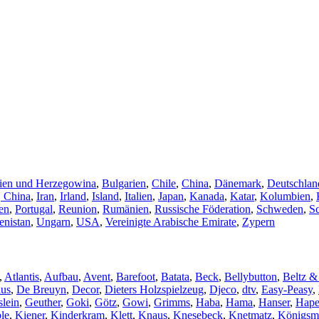
ien und Herzegowina
,
Bulgarien
,
Chile
,
China
,
Dänemark
,
Deutschlan
 China
,
Iran
,
Irland
,
Island
,
Italien
,
Japan
,
Kanada
,
Katar
,
Kolumbien
,
en
,
Portugal
,
Reunion
,
Rumänien
,
Russische Föderation
,
Schweden
,
S
nistan
,
Ungarn
,
USA
,
Vereinigte Arabische Emirate
,
Zypern
,
Atlantis
,
Aufbau
,
Avent
,
Barefoot
,
Batata
,
Beck
,
Bellybutton
,
Beltz &
lus
,
De Breuyn
,
Decor
,
Dieters Holzspielzeug
,
Djeco
,
dtv
,
Easy-Peasy
,
lein
,
Geuther
,
Goki
,
Götz
,
Gowi
,
Grimms
,
Haba
,
Hama
,
Hanser
,
Hap
le
,
Kiener
,
Kinderkram
,
Klett
,
Knaus
,
Knesebeck
,
Knetmatz
,
Königsm