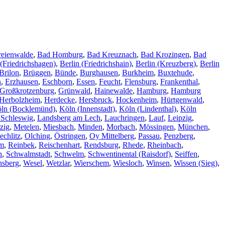
reienwalde
,
Bad Homburg
,
Bad Kreuznach
,
Bad Krozingen
,
Bad
 (Friedrichshagen)
,
Berlin (Friedrichshain)
,
Berlin (Kreuzberg)
,
Berlin
Brilon
,
Brüggen
,
Bünde
,
Burghausen
,
Burkheim
,
Buxtehude
,
n
,
Erzhausen
,
Eschborn
,
Essen
,
Feucht
,
Flensburg
,
Frankenthal
,
Großkrotzenburg
,
Grünwald
,
Hainewalde
,
Hamburg
,
Hamburg
Herbolzheim
,
Herdecke
,
Hersbruck
,
Hockenheim
,
Hürtgenwald
,
ln (Bocklemünd)
,
Köln (Innenstadt)
,
Köln (Lindenthal)
,
Köln
 Schleswig
,
Landsberg am Lech
,
Lauchringen
,
Lauf
,
Leipzig
,
zig
,
Metelen
,
Miesbach
,
Minden
,
Morbach
,
Mössingen
,
München
,
echlitz
,
Olching
,
Östringen
,
Oy Mittelberg
,
Passau
,
Penzberg
,
im
,
Reinbek
,
Reischenhart
,
Rendsburg
,
Rhede
,
Rheinbach
,
h
,
Schwalmstadt
,
Schwelm
,
Schwentinental (Raisdorf)
,
Seiffen
,
nsberg
,
Wesel
,
Wetzlar
,
Wierschem
,
Wiesloch
,
Winsen
,
Wissen (Sieg)
,