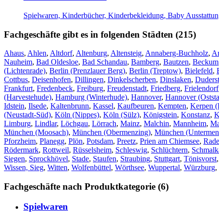
Spielwaren, Kinderbücher, Kinderbekleidung, Baby Ausstattu
Fachgeschäfte gibt es in folgenden Städten (215)
Ahaus
,
Ahlen
,
Altdorf
,
Altenburg
,
Altensteig
,
Annaberg-Buchholz
,
A
Nauheim
,
Bad Oldesloe
,
Bad Schandau
,
Bamberg
,
Bautzen
,
Beckum
(Lichtenrade)
,
Berlin (Prenzlauer Berg)
,
Berlin (Treptow)
,
Bielefeld
,
Cottbus
,
Deisenhofen
,
Dillingen
,
Dinkelscherben
,
Dinslaken
,
Duderst
Frankfurt
,
Fredenbeck
,
Freiburg
,
Freudenstadt
,
Friedberg
,
Frielendorf
(Harvestehude)
,
Hamburg (Winterhude)
,
Hannover
,
Hannover (Oststa
Idstein
,
Ilsede
,
Kaltenbrunn
,
Kassel
,
Kaufbeuren
,
Kempten
,
Kerpen (
(Neustadt-Süd)
,
Köln (Nippes)
,
Köln (Sülz)
,
Königstein
,
Konstanz
,
K
Limburg
,
Lindlar
,
Löchgau
,
Lörrach
,
Mainz
,
Malchin
,
Mannheim
,
Ma
München (Moosach)
,
München (Obermenzing)
,
München (Untermen
Pforzheim
,
Planegg
,
Plön
,
Potsdam
,
Preetz
,
Prien am Chiemsee
,
Rade
Rödermark
,
Rottweil
,
Rüsselsheim
,
Schleswig
,
Schlüchtern
,
Schmalk
Siegen
,
Sprockhövel
,
Stade
,
Staufen
,
Straubing
,
Stuttgart
,
Tönisvorst
Wissen, Sieg
,
Witten
,
Wolfenbüttel
,
Wörthsee
,
Wuppertal
,
Würzburg
,
Fachgeschäfte nach Produktkategorie (6)
Spielwaren