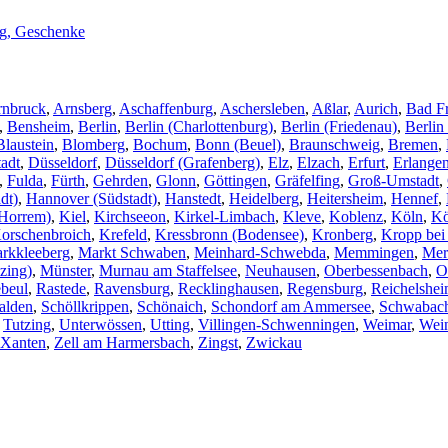
ng, Geschenke
rnbruck
,
Arnsberg
,
Aschaffenburg
,
Aschersleben
,
Aßlar
,
Aurich
,
Bad F
,
Bensheim
,
Berlin
,
Berlin (Charlottenburg)
,
Berlin (Friedenau)
,
Berlin
Blaustein
,
Blomberg
,
Bochum
,
Bonn (Beuel)
,
Braunschweig
,
Bremen
,
adt
,
Düsseldorf
,
Düsseldorf (Grafenberg)
,
Elz
,
Elzach
,
Erfurt
,
Erlange
,
Fulda
,
Fürth
,
Gehrden
,
Glonn
,
Göttingen
,
Gräfelfing
,
Groß-Umstadt
,
dt)
,
Hannover (Südstadt)
,
Hanstedt
,
Heidelberg
,
Heitersheim
,
Hennef
,
Horrem)
,
Kiel
,
Kirchseeon
,
Kirkel-Limbach
,
Kleve
,
Koblenz
,
Köln
,
Kö
orschenbroich
,
Krefeld
,
Kressbronn (Bodensee)
,
Kronberg
,
Kropp bei
rkkleeberg
,
Markt Schwaben
,
Meinhard-Schwebda
,
Memmingen
,
Mer
zing)
,
Münster
,
Murnau am Staffelsee
,
Neuhausen
,
Oberbessenbach
,
O
beul
,
Rastede
,
Ravensburg
,
Recklinghausen
,
Regensburg
,
Reichelshe
alden
,
Schöllkrippen
,
Schönaich
,
Schondorf am Ammersee
,
Schwabac
,
Tutzing
,
Unterwössen
,
Utting
,
Villingen-Schwenningen
,
Weimar
,
Wei
Xanten
,
Zell am Harmersbach
,
Zingst
,
Zwickau