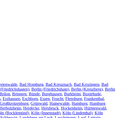
reienwalde
,
Bad Homburg
,
Bad Kreuznach
,
Bad Krozingen
,
Bad
 (Friedrichshagen)
,
Berlin (Friedrichshain)
,
Berlin (Kreuzberg)
,
Berlin
Brilon
,
Brüggen
,
Bünde
,
Burghausen
,
Burkheim
,
Buxtehude
,
n
,
Erzhausen
,
Eschborn
,
Essen
,
Feucht
,
Flensburg
,
Frankenthal
,
Großkrotzenburg
,
Grünwald
,
Hainewalde
,
Hamburg
,
Hamburg
Herbolzheim
,
Herdecke
,
Hersbruck
,
Hockenheim
,
Hürtgenwald
,
ln (Bocklemünd)
,
Köln (Innenstadt)
,
Köln (Lindenthal)
,
Köln
 Schleswig
,
Landsberg am Lech
,
Lauchringen
,
Lauf
,
Leipzig
,