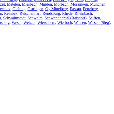
zig
,
Metelen
,
Miesbach
,
Minden
,
Morbach
,
Mössingen
,
München
,
echlitz
,
Olching
,
Östringen
,
Oy Mittelberg
,
Passau
,
Penzberg
,
im
,
Reinbek
,
Reischenhart
,
Rendsburg
,
Rhede
,
Rheinbach
,
h
,
Schwalmstadt
,
Schwelm
,
Schwentinental (Raisdorf)
,
Seiffen
,
nsberg
,
Wesel
,
Wetzlar
,
Wierschem
,
Wiesloch
,
Winsen
,
Wissen (Sieg)
,