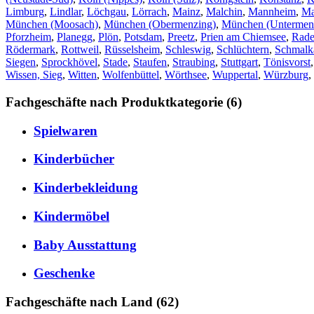
Limburg
,
Lindlar
,
Löchgau
,
Lörrach
,
Mainz
,
Malchin
,
Mannheim
,
Ma
München (Moosach)
,
München (Obermenzing)
,
München (Untermen
Pforzheim
,
Planegg
,
Plön
,
Potsdam
,
Preetz
,
Prien am Chiemsee
,
Rade
Rödermark
,
Rottweil
,
Rüsselsheim
,
Schleswig
,
Schlüchtern
,
Schmalk
Siegen
,
Sprockhövel
,
Stade
,
Staufen
,
Straubing
,
Stuttgart
,
Tönisvorst
Wissen, Sieg
,
Witten
,
Wolfenbüttel
,
Wörthsee
,
Wuppertal
,
Würzburg
,
Fachgeschäfte nach Produktkategorie (6)
Spielwaren
Kinderbücher
Kinderbekleidung
Kindermöbel
Baby Ausstattung
Geschenke
Fachgeschäfte nach Land (62)