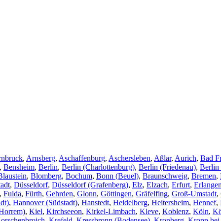
rnbruck
,
Arnsberg
,
Aschaffenburg
,
Aschersleben
,
Aßlar
,
Aurich
,
Bad F
,
Bensheim
,
Berlin
,
Berlin (Charlottenburg)
,
Berlin (Friedenau)
,
Berlin
Blaustein
,
Blomberg
,
Bochum
,
Bonn (Beuel)
,
Braunschweig
,
Bremen
,
adt
,
Düsseldorf
,
Düsseldorf (Grafenberg)
,
Elz
,
Elzach
,
Erfurt
,
Erlange
,
Fulda
,
Fürth
,
Gehrden
,
Glonn
,
Göttingen
,
Gräfelfing
,
Groß-Umstadt
,
dt)
,
Hannover (Südstadt)
,
Hanstedt
,
Heidelberg
,
Heitersheim
,
Hennef
,
Horrem)
,
Kiel
,
Kirchseeon
,
Kirkel-Limbach
,
Kleve
,
Koblenz
,
Köln
,
Kö
orschenbroich
,
Krefeld
,
Kressbronn (Bodensee)
,
Kronberg
,
Kropp bei