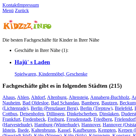
Kontakt
Impressum
Menü
Zurück
Die besten Fachgeschäfte für Kinder in Ihrer Nähe
Geschäfte in Ihrer Nähe (1):
Hajü' s Laden
Spielwaren, Kindermöbel, Geschenke
Fachgeschäfte gibt es in folgenden Städten (215)
Ahaus
,
Ahlen
,
Altdorf
,
Altenburg
,
Altensteig
,
Annaberg-Buchholz
,
A
Nauheim
,
Bad Oldesloe
,
Bad Schandau
,
Bamberg
,
Bautzen
,
Beckum
(Lichtenrade)
,
Berlin (Prenzlauer Berg)
,
Berlin (Treptow)
,
Bielefeld
,
Cottbus
,
Deisenhofen
,
Dillingen
,
Dinkelscherben
,
Dinslaken
,
Duderst
Frankfurt
,
Fredenbeck
,
Freiburg
,
Freudenstadt
,
Friedberg
,
Frielendorf
(Harvestehude)
,
Hamburg (Winterhude)
,
Hannover
,
Hannover (Oststa
Idstein
,
Ilsede
,
Kaltenbrunn
,
Kassel
,
Kaufbeuren
,
Kempten
,
Kerpen (
(Neustadt-Süd)
,
Köln (Nippes)
,
Köln (Sülz)
,
Königstein
,
Konstanz
,
K