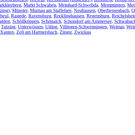
rkkleeberg
,
Markt Schwaben
,
Meinhard-Schwebda
,
Memmingen
,
Mer
zing)
,
Münster
,
Murnau am Staffelsee
,
Neuhausen
,
Oberbessenbach
,
O
beul
,
Rastede
,
Ravensburg
,
Recklinghausen
,
Regensburg
,
Reichelshe
alden
,
Schöllkrippen
,
Schönaich
,
Schondorf am Ammersee
,
Schwabac
,
Tutzing
,
Unterwössen
,
Utting
,
Villingen-Schwenningen
,
Weimar
,
Wei
Xanten
,
Zell am Harmersbach
,
Zingst
,
Zwickau