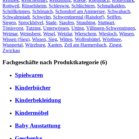
Reinbek
,
Reischenhart
,
Rendsburg
,
Rhede
,
Rheinbach
,
Rödermark
,
Rottweil
,
Rüsselsheim
,
Schleswig
,
Schlüchtern
,
Schmalkalden
,
Schöllkrippen
,
Schönaich
,
Schondorf am Ammersee
,
Schwabach
,
Schwalmstadt
,
Schwelm
,
Schwentinental (Raisdorf)
,
Seiffen
,
Siegen
,
Sprockhövel
,
Stade
,
Staufen
,
Straubing
,
Stuttgart
,
Tönisvorst
,
Tutzing
,
Unterwössen
,
Utting
,
Villingen-Schwenningen
,
Weimar
,
Weinsberg
,
Wesel
,
Wetzlar
,
Wierschem
,
Wiesloch
,
Winsen
,
Wissen (Sieg)
,
Wissen, Sieg
,
Witten
,
Wolfenbüttel
,
Wörthsee
,
Wuppertal
,
Würzburg
,
Xanten
,
Zell am Harmersbach
,
Zingst
,
Zwickau
Fachgeschäfte nach Produktkategorie (6)
Spielwaren
Kinderbücher
Kinderbekleidung
Kindermöbel
Baby Ausstattung
Geschenke