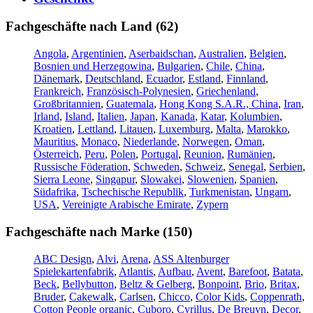
Fachgeschäfte nach Land (62)
Angola
,
Argentinien
,
Aserbaidschan
,
Australien
,
Belgien
,
Bosnien und Herzegowina
,
Bulgarien
,
Chile
,
China
,
Dänemark
,
Deutschland
,
Ecuador
,
Estland
,
Finnland
,
Frankreich
,
Französisch-Polynesien
,
Griechenland
,
Großbritannien
,
Guatemala
,
Hong Kong S.A.R., China
,
Iran
,
Irland
,
Island
,
Italien
,
Japan
,
Kanada
,
Katar
,
Kolumbien
,
Kroatien
,
Lettland
,
Litauen
,
Luxemburg
,
Malta
,
Marokko
,
Mauritius
,
Monaco
,
Niederlande
,
Norwegen
,
Oman
,
Österreich
,
Peru
,
Polen
,
Portugal
,
Reunion
,
Rumänien
,
Russische Föderation
,
Schweden
,
Schweiz
,
Senegal
,
Serbien
,
Sierra Leone
,
Singapur
,
Slowakei
,
Slowenien
,
Spanien
,
Südafrika
,
Tschechische Republik
,
Turkmenistan
,
Ungarn
,
USA
,
Vereinigte Arabische Emirate
,
Zypern
Fachgeschäfte nach Marke (150)
ABC Design
,
Alvi
,
Arena
,
ASS Altenburger
Spielekartenfabrik
,
Atlantis
,
Aufbau
,
Avent
,
Barefoot
,
Batata
,
Beck
,
Bellybutton
,
Beltz & Gelberg
,
Bonpoint
,
Brio
,
Britax
,
Bruder
,
Cakewalk
,
Carlsen
,
Chicco
,
Color Kids
,
Coppenrath
,
Cotton People organic
,
Cuboro
,
Cyrillus
,
De Breuyn
,
Decor
,