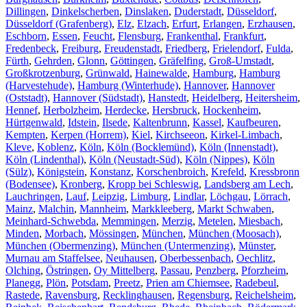
Dillingen
,
Dinkelscherben
,
Dinslaken
,
Duderstadt
,
Düsseldorf
,
Düsseldorf (Grafenberg)
,
Elz
,
Elzach
,
Erfurt
,
Erlangen
,
Erzhausen
,
Eschborn
,
Essen
,
Feucht
,
Flensburg
,
Frankenthal
,
Frankfurt
,
Fredenbeck
,
Freiburg
,
Freudenstadt
,
Friedberg
,
Frielendorf
,
Fulda
,
Fürth
,
Gehrden
,
Glonn
,
Göttingen
,
Gräfelfing
,
Groß-Umstadt
,
Großkrotzenburg
,
Grünwald
,
Hainewalde
,
Hamburg
,
Hamburg
(Harvestehude)
,
Hamburg (Winterhude)
,
Hannover
,
Hannover
(Oststadt)
,
Hannover (Südstadt)
,
Hanstedt
,
Heidelberg
,
Heitersheim
,
Hennef
,
Herbolzheim
,
Herdecke
,
Hersbruck
,
Hockenheim
,
Hürtgenwald
,
Idstein
,
Ilsede
,
Kaltenbrunn
,
Kassel
,
Kaufbeuren
,
Kempten
,
Kerpen (Horrem)
,
Kiel
,
Kirchseeon
,
Kirkel-Limbach
,
Kleve
,
Koblenz
,
Köln
,
Köln (Bocklemünd)
,
Köln (Innenstadt)
,
Köln (Lindenthal)
,
Köln (Neustadt-Süd)
,
Köln (Nippes)
,
Köln
(Sülz)
,
Königstein
,
Konstanz
,
Korschenbroich
,
Krefeld
,
Kressbronn
(Bodensee)
,
Kronberg
,
Kropp bei Schleswig
,
Landsberg am Lech
,
Lauchringen
,
Lauf
,
Leipzig
,
Limburg
,
Lindlar
,
Löchgau
,
Lörrach
,
Mainz
,
Malchin
,
Mannheim
,
Markkleeberg
,
Markt Schwaben
,
Meinhard-Schwebda
,
Memmingen
,
Merzig
,
Metelen
,
Miesbach
,
Minden
,
Morbach
,
Mössingen
,
München
,
München (Moosach)
,
München (Obermenzing)
,
München (Untermenzing)
,
Münster
,
Murnau am Staffelsee
,
Neuhausen
,
Oberbessenbach
,
Oechlitz
,
Olching
,
Östringen
,
Oy Mittelberg
,
Passau
,
Penzberg
,
Pforzheim
,
Planegg
,
Plön
,
Potsdam
,
Preetz
,
Prien am Chiemsee
,
Radebeul
,
Rastede
,
Ravensburg
,
Recklinghausen
,
Regensburg
,
Reichelsheim
,