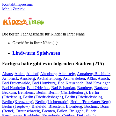
Kontakt
Impressum
Menü
Zurück
Die besten Fachgeschäfte für Kinder in Ihrer Nähe
Geschäfte in Ihrer Nähe (1):
Lindwurm Spielwaren
Fachgeschäfte gibt es in folgenden Städten (215)
Ahaus
,
Ahlen
,
Altdorf
,
Altenburg
,
Altensteig
,
Annaberg-Buchholz
,
Arnbruck
,
Arnsberg
,
Aschaffenburg
,
Aschersleben
,
Aßlar
,
Aurich
,
Bad Freienwalde
,
Bad Homburg
,
Bad Kreuznach
,
Bad Krozingen
,
Bad Nauheim
,
Bad Oldesloe
,
Bad Schandau
,
Bamberg
,
Bautzen
,
Beckum
,
Bensheim
,
Berlin
,
Berlin (Charlottenburg)
,
Berlin
(Friedenau)
,
Berlin (Friedrichshagen)
,
Berlin (Friedrichshain)
,
Berlin (Kreuzberg)
,
Berlin (Lichtenrade)
,
Berlin (Prenzlauer Berg)
,
Berlin (Treptow)
,
Bielefeld
,
Blaustein
,
Blomberg
,
Bochum
,
Bonn
(Beuel)
,
Braunschweig
,
Bremen
,
Brilon
,
Brüggen
,
Bünde
,
Burghausen
,
Burkheim
,
Buxtehude
,
Cottbus
,
Deisenhofen
,