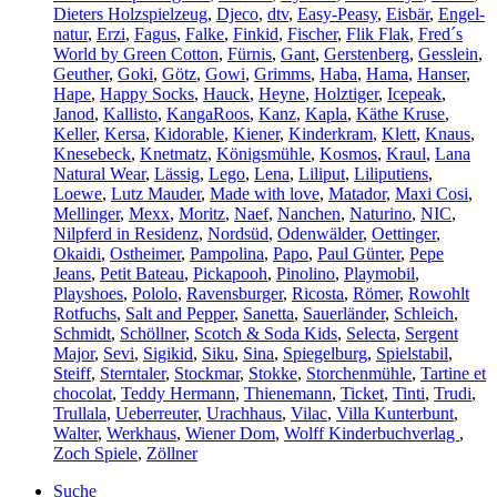
Dieters Holzspielzeug
,
Djeco
,
dtv
,
Easy-Peasy
,
Eisbär
,
Engel-
natur
,
Erzi
,
Fagus
,
Falke
,
Finkid
,
Fischer
,
Flik Flak
,
Fred´s
World by Green Cotton
,
Fürnis
,
Gant
,
Gerstenberg
,
Gesslein
,
Geuther
,
Goki
,
Götz
,
Gowi
,
Grimms
,
Haba
,
Hama
,
Hanser
,
Hape
,
Happy Socks
,
Hauck
,
Heyne
,
Holztiger
,
Icepeak
,
Janod
,
Kallisto
,
KangaRoos
,
Kanz
,
Kapla
,
Käthe Kruse
,
Keller
,
Kersa
,
Kidorable
,
Kiener
,
Kinderkram
,
Klett
,
Knaus
,
Knesebeck
,
Knetmatz
,
Königsmühle
,
Kosmos
,
Kraul
,
Lana
Natural Wear
,
Lässig
,
Lego
,
Lena
,
Liliput
,
Liliputiens
,
Loewe
,
Lutz Mauder
,
Made with love
,
Matador
,
Maxi Cosi
,
Mellinger
,
Mexx
,
Moritz
,
Naef
,
Nanchen
,
Naturino
,
NIC
,
Nilpferd in Residenz
,
Nordsüd
,
Odenwälder
,
Oettinger
,
Okaidi
,
Ostheimer
,
Pampolina
,
Papo
,
Paul Günter
,
Pepe
Jeans
,
Petit Bateau
,
Pickapooh
,
Pinolino
,
Playmobil
,
Playshoes
,
Pololo
,
Ravensburger
,
Ricosta
,
Römer
,
Rowohlt
Rotfuchs
,
Salt and Pepper
,
Sanetta
,
Sauerländer
,
Schleich
,
Schmidt
,
Schöllner
,
Scotch & Soda Kids
,
Selecta
,
Sergent
Major
,
Sevi
,
Sigikid
,
Siku
,
Sina
,
Spiegelburg
,
Spielstabil
,
Steiff
,
Sterntaler
,
Stockmar
,
Stokke
,
Storchenmühle
,
Tartine et
chocolat
,
Teddy Hermann
,
Thienemann
,
Ticket
,
Tinti
,
Trudi
,
Trullala
,
Ueberreuter
,
Urachhaus
,
Vilac
,
Villa Kunterbunt
,
Walter
,
Werkhaus
,
Wiener Dom
,
Wolff Kinderbuchverlag
,
Zoch Spiele
,
Zöllner
Suche