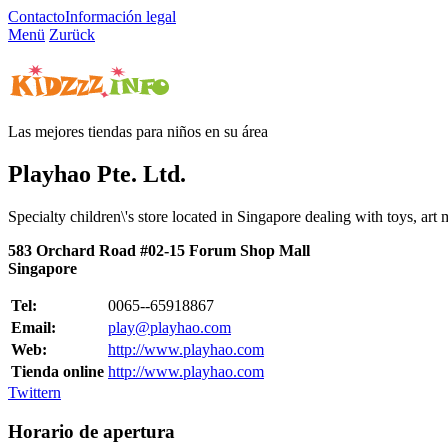
Contacto
Información legal
Menü
Zurück
Las mejores tiendas para niños en su área
Playhao Pte. Ltd.
Specialty children\'s store located in Singapore dealing with toys, art m
583 Orchard Road #02-15 Forum Shop Mall
Singapore
Tel:
0065--65918867
Email:
play@playhao.com
Web:
http://www.playhao.com
Tienda online
http://www.playhao.com
Twittern
Horario de apertura