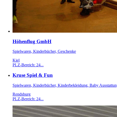
Höhenflug GmbH
Spielwaren, Kinderbücher, Geschenke
Kiel
PLZ-Bereich: 24...
Kruse Spiel & Fun
Spielwaren, Kinderbücher, Kinderbekleidung, Baby Ausstattu
Rendsburg
PLZ-Bereich: 24...