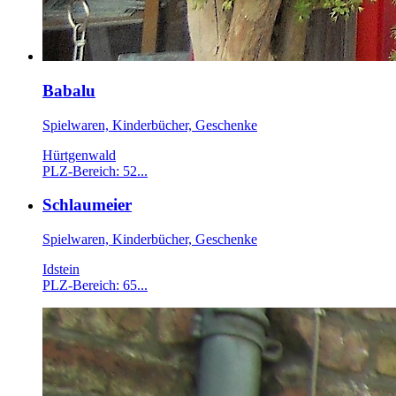
Babalu
Spielwaren, Kinderbücher, Geschenke
Hürtgenwald
PLZ-Bereich: 52...
Schlaumeier
Spielwaren, Kinderbücher, Geschenke
Idstein
PLZ-Bereich: 65...