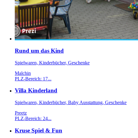
Rund um das Kind
Spielwaren, Kinderbücher, Geschenke
Malchin
PLZ-Bereich: 17...
Villa Kinderland
Spielwaren, Kinderbücher, Baby Ausstattung, Geschenke
Preetz
PLZ-Bereich: 24...
Kruse Spiel & Fun