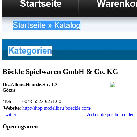
Böckle Spielwaren GmbH & Co. KG
Dr.-Alfons-Heinzle-Str. 1-3
Götzis
Tel:
0043-5523-62512-0
Website:
http://shop.modellbau-boeckle.com/
Twittern
Verkeerde positie melden
Openingsuren