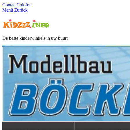
Contact
Colofon
Menü
Zurück
De beste kinderwinkels in uw buurt