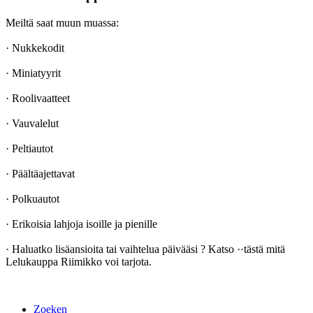
Meiltä saat muun muassa:
· Nukkekodit
· Miniatyyrit
· Roolivaatteet
· Vauvalelut
· Peltiautot
· Päältäajettavat
· Polkuautot
· Erikoisia lahjoja isoille ja pienille
· Haluatko lisäansioita tai vaihtelua päivääsi ? Katso ··tästä mitä
Lelukauppa Riimikko voi tarjota.
Zoeken