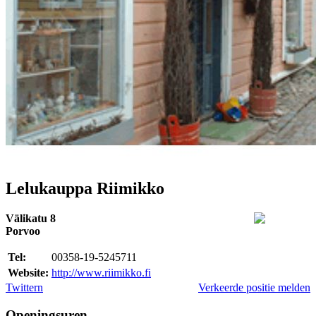
Lelukauppa Riimikko
Välikatu 8
Porvoo
Tel:
00358-19-5245711
Website:
http://www.riimikko.fi
Twittern
Verkeerde positie melden
Openingsuren