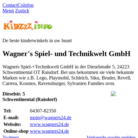
Contact
Colofon
Menü
Zurück
De beste kinderwinkels in uw buurt
Wagner's Spiel- und Technikwelt GmbH
Wagners Spiel-+Technikwelt GmbH in der Dieselstraße 5, 24223
Schwentinental OT Raisdorf. Bei uns bekommen sie viele bekannte
Marken wie z.B. Lego, Playmobil, Schleich, Siku, Bruder, Revell,
Carrera, Kosmos, Ravensburger, Sylvanien Families uvm.
Dieselstr. 5
Schwentinental (Raisdorf)
Tel:
04307-82350
E-mail:
moin@wagners24.de
Website:
www.wagners24.de
Online-shop
www.wagners24.de
Twittern
Verkeerde positie melden